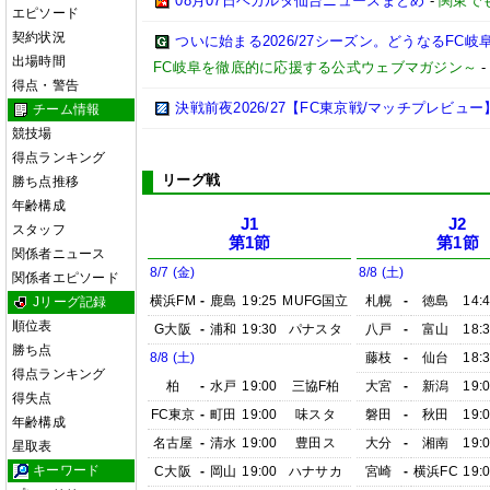
08月07日ベガルタ仙台ニュースまとめ
-
関東で
エピソード
契約状況
ついに始まる2026/27シーズン。どうなるFC岐阜【2
出場時間
FC岐阜を徹底的に応援する公式ウェブマガジン～
得点・警告
決戦前夜2026/27【FC東京戦/マッチプレビュー
チーム情報
競技場
得点ランキング
リーグ戦
勝ち点推移
年齢構成
J1
J2
スタッフ
第1節
第1節
関係者ニュース
8/7 (金)
8/8 (土)
関係者エピソード
横浜FM
-
鹿島
19:25
MUFG国立
札幌
-
徳島
14:
Jリーグ記録
順位表
G大阪
-
浦和
19:30
パナスタ
八戸
-
富山
18:
勝ち点
8/8 (土)
藤枝
-
仙台
18:
得点ランキング
柏
-
水戸
19:00
三協F柏
大宮
-
新潟
19:
得失点
FC東京
-
町田
19:00
味スタ
磐田
-
秋田
19:
年齢構成
名古屋
-
清水
19:00
豊田ス
大分
-
湘南
19:
星取表
キーワード
C大阪
-
岡山
19:00
ハナサカ
宮崎
-
横浜FC
19: