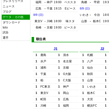
プレスリリース
福岡
-
神戸
19:00
ベススタ
鳥栖
-
甲府
19:
ニュース
広島
-
千葉
19:15
Eピース
8/9 (日)
ブログ
8/9 (日)
いわき
-
今治
18:
データ・その他
東京V
-
川崎
18:00
味スタ
山形
-
栃木C
19:
ダウンロード
toto
長崎
-
京都
19:00
ピースタ
試合
選手
順位表
J1
J2
1
鹿島
1
清水
1
札幌
1
1
水戸
1
名古屋
1
八戸
1
1
浦和
1
京都
1
仙台
1
1
千葉
1
G大阪
1
秋田
1
1
柏
1
C大阪
1
山形
1
1
FC東京
1
神戸
1
いわき
1
1
東京V
1
岡山
1
栃木C
1
1
町田
1
広島
1
大宮
1
1
川崎
1
福岡
1
横浜FC
1