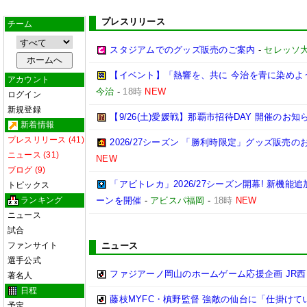
プレスリリース
チーム
スタジアムでのグッズ販売のご案内
-
セレッソ
【イベント】「熱響を、共に 今治を青に染めよう
アカウント
今治
-
18時
NEW
ログイン
新規登録
【9/26(土)愛媛戦】那覇市招待DAY 開催のお知
新着情報
プレスリリース (41)
2026/27シーズン 「勝利時限定」グッズ販売の
ニュース (31)
NEW
ブログ (9)
「アビトレカ」2026/27シーズン開幕! 新機
トピックス
ランキング
ーンを開催
-
アビスパ福岡
-
18時
NEW
ニュース
試合
ファンサイト
ニュース
選手公式
ファジアーノ岡山のホームゲーム応援企画 JR
著名人
日程
藤枝MYFC・槙野監督 強敵の仙台に「仕掛けて
予定