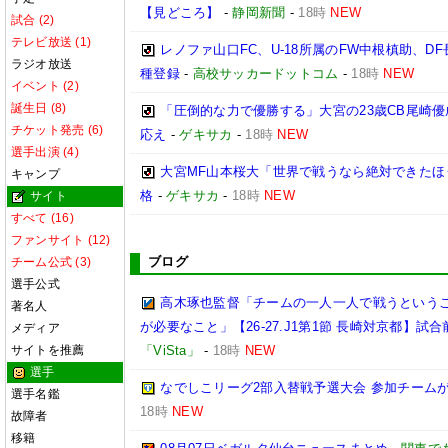
【見どころ】
-
静岡新聞
-
18時
NEW
試合 (2)
テレビ放送 (1)
レノファ山口FC、U-18所属のFW中根槙助、D
ラジオ放送
種登録
-
高校サッカードットコム
-
18時
NEW
イベント (2)
誕生日 (8)
「圧倒的な力で優勝する」大宮の23歳CB尾崎
チケット発売 (6)
応え
-
ゲキサカ
-
18時
NEW
選手出演 (4)
大宮MF山本桜大「世界で戦うなら絶対できたほ
キャンプ
格
-
ゲキサカ
-
18時
NEW
サイト
すべて (16)
ファンサイト (12)
ブログ
チーム公式 (3)
選手公式
高木琢也監督「チームの一人一人で戦うという
著名人
が必要なこと」【26-27.J1第1節 長崎対京都】試合
メディア
サイトを推薦
「ViSta」
-
18時
NEW
選手
なでしこリーグ2部入替戦予選大会 参加チームが
選手名鑑
18時
NEW
故障者
移籍