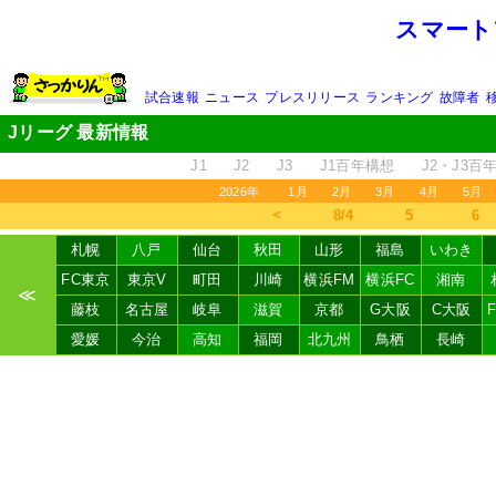
スマート
試合速報
ニュース
プレスリリース
ランキング
故障者
Jリーグ 最新情報
J1
J2
J3
J1百年構想
J2・J3百
2026年
1月
2月
3月
4月
5月
＜
8/4
5
6
札幌
八戸
仙台
秋田
山形
福島
いわき
FC東京
東京V
町田
川崎
横浜FM
横浜FC
湘南
≪
藤枝
名古屋
岐阜
滋賀
京都
G大阪
C大阪
愛媛
今治
高知
福岡
北九州
鳥栖
長崎