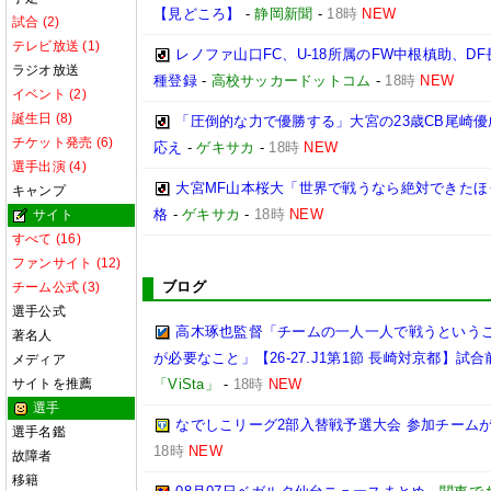
【見どころ】
-
静岡新聞
-
18時
NEW
試合 (2)
テレビ放送 (1)
レノファ山口FC、U-18所属のFW中根槙助、D
ラジオ放送
種登録
-
高校サッカードットコム
-
18時
NEW
イベント (2)
誕生日 (8)
「圧倒的な力で優勝する」大宮の23歳CB尾崎
チケット発売 (6)
応え
-
ゲキサカ
-
18時
NEW
選手出演 (4)
大宮MF山本桜大「世界で戦うなら絶対できたほ
キャンプ
格
-
ゲキサカ
-
18時
NEW
サイト
すべて (16)
ファンサイト (12)
ブログ
チーム公式 (3)
選手公式
高木琢也監督「チームの一人一人で戦うという
著名人
が必要なこと」【26-27.J1第1節 長崎対京都】試合
メディア
サイトを推薦
「ViSta」
-
18時
NEW
選手
なでしこリーグ2部入替戦予選大会 参加チームが
選手名鑑
18時
NEW
故障者
移籍