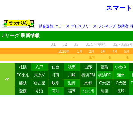
スマート
試合速報
ニュース
プレスリリース
ランキング
故障者
Jリーグ 最新情報
J1
J2
J3
J1百年構想
J2・J3百
2026年
1月
2月
3月
4月
5月
＜
8/4
5
6
札幌
八戸
仙台
秋田
山形
福島
いわき
FC東京
東京V
町田
川崎
横浜FM
横浜FC
湘南
≪
藤枝
名古屋
岐阜
滋賀
京都
G大阪
C大阪
愛媛
今治
高知
福岡
北九州
鳥栖
長崎