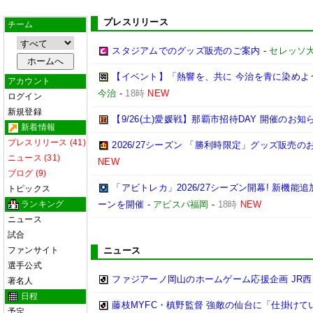
プレスリリース
チーム
スタジアムでのグッズ販売のご案内
-
セレッソ
【イベント】「熱響を、共に 今治を青に染めよう
アカウント
今治
-
18時
NEW
ログイン
新規登録
【9/26(土)愛媛戦】那覇市招待DAY 開催のお知
新着情報
プレスリリース (41)
2026/27シーズン 「勝利時限定」グッズ販売の
ニュース (31)
NEW
ブログ (9)
「アビトレカ」2026/27シーズン開幕! 新機
トピックス
ランキング
ーンを開催
-
アビスパ福岡
-
18時
NEW
ニュース
試合
ファンサイト
ニュース
選手公式
ファジアーノ岡山のホームゲーム応援企画 JR
著名人
日程
藤枝MYFC・槙野監督 強敵の仙台に「仕掛けて
予定