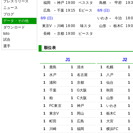
プレスリリース
福岡
-
神戸
19:00
ベススタ
鳥栖
-
甲府
19:
ニュース
広島
-
千葉
19:15
Eピース
8/9 (日)
ブログ
8/9 (日)
いわき
-
今治
18:
データ・その他
東京V
-
川崎
18:00
味スタ
山形
-
栃木C
19:
ダウンロード
toto
長崎
-
京都
19:00
ピースタ
試合
選手
順位表
J1
J2
1
鹿島
1
清水
1
札幌
1
1
水戸
1
名古屋
1
八戸
1
1
浦和
1
京都
1
仙台
1
1
千葉
1
G大阪
1
秋田
1
1
柏
1
C大阪
1
山形
1
1
FC東京
1
神戸
1
いわき
1
1
東京V
1
岡山
1
栃木C
1
1
町田
1
広島
1
大宮
1
1
川崎
1
福岡
1
横浜FC
1