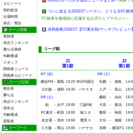
08月07日ベガルタ仙台ニュースまとめ
-
関東で
エピソード
契約状況
ついに始まる2026/27シーズン。どうなるFC岐阜【2
出場時間
FC岐阜を徹底的に応援する公式ウェブマガジン～
得点・警告
決戦前夜2026/27【FC東京戦/マッチプレビュー
チーム情報
競技場
得点ランキング
リーグ戦
勝ち点推移
年齢構成
J1
J2
スタッフ
第1節
第1節
関係者ニュース
8/7 (金)
8/8 (土)
関係者エピソード
横浜FM
-
鹿島
19:25
MUFG国立
札幌
-
徳島
14:
Jリーグ記録
順位表
G大阪
-
浦和
19:30
パナスタ
八戸
-
富山
18:
勝ち点
8/8 (土)
藤枝
-
仙台
18:
得点ランキング
柏
-
水戸
19:00
三協F柏
大宮
-
新潟
19:
得失点
FC東京
-
町田
19:00
味スタ
磐田
-
秋田
19:
年齢構成
名古屋
-
清水
19:00
豊田ス
大分
-
湘南
19:
星取表
キーワード
C大阪
-
岡山
19:00
ハナサカ
宮崎
-
横浜FC
19: