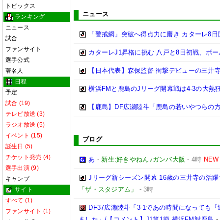
トピックス
ニュース
ランキング
ニュース
「警戒網」突破へ得点力に磨き カターレ8
試合
ファンサイト
カターレJ1昇格に挑む 八戸と8日初戦、ボ
選手公式
【日本代表】森保監督 衝撃デビューの三井
著名人
日程
横浜FMと鹿島のJリーグ開幕戦は4-3の大熱
予定
試合 (19)
【鹿島】DF広瀬陸斗「鹿島の若いやつらの方が
テレビ放送 (3)
ラジオ放送 (5)
イベント (15)
ブログ
誕生日 (5)
チケット発売 (4)
あ
-
新生:好きやねん♪ガンバ大阪
-
4時
NEW
選手出演 (9)
Jリーグ新シーズン開幕 16歳の三井寺の活
キャンプ
「ザ・スタジアム」
-
3時
サイト
すべて (1)
DF37広瀬陸斗「3-1であの時間になって
ファンサイト (1)
ました」/【コメント】J1第1節 横浜FM対鹿島