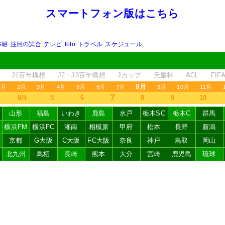
スマートフォン版はこちら
移籍
注目の試合
テレビ
toto
トラベル
スケジュール
J1百年構想
J2・J3百年構想
Jカップ
天皇杯
ACL
FI
8月
1月
2月
3月
4月
5月
6月
7月
9月
10月
11月
7
8/4
5
6
8
9
10
山形
福島
いわき
鹿島
水戸
栃木SC
栃木C
群馬
横浜FM
横浜FC
湘南
相模原
甲府
松本
長野
新潟
京都
G大阪
C大阪
FC大阪
奈良
神戸
鳥取
岡山
北九州
鳥栖
長崎
熊本
大分
宮崎
鹿児島
琉球