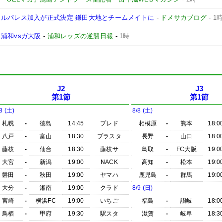
タルパレス加入が正式決定 鎌田大地とチームメイトに
-
ドメサカブログ
-
1
浦和vsガ大阪
-
浦和レッズの逆襲日報
-
1時
J2
J3
第1節
第1節
8 (土)
8/8 (土)
札幌
-
徳島
14:45
プレド
相模原
-
熊本
18:0
八戸
-
富山
18:30
プラスタ
長野
-
山口
18:0
藤枝
-
仙台
18:30
藤枝サ
鳥取
-
FC大阪
19:0
大宮
-
新潟
19:00
NACK
高知
-
松本
19:0
磐田
-
秋田
19:00
ヤマハ
鹿児島
-
群馬
19:0
大分
-
湘南
19:00
クラド
8/9 (日)
宮崎
-
横浜FC
19:00
いちご
福島
-
讃岐
18:0
鳥栖
-
甲府
19:30
駅スタ
滋賀
-
岐阜
18:3