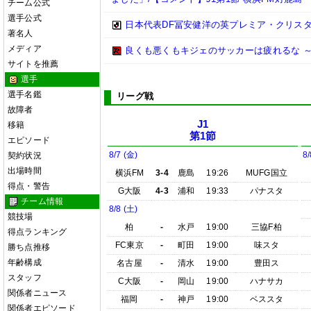
チーム公式
選手公式
日本代表DF冨安健洋の英プレミア・クリス
著名人
メディア
良くも悪くもキジェのサッカーは疲れるな ～
サイトを推薦
選手
選手名鑑
リーグ戦
故障者
J1
移籍
第1節
エピソード
8/7 (金)
8/
契約状況
出場時間
横浜FM
3-4
鹿島
19:26
MUFG国立
得点・警告
G大阪
4-3
浦和
19:33
パナスタ
チーム情報
8/8 (土)
競技場
柏
-
水戸
19:00
三協F柏
得点ランキング
FC東京
-
町田
19:00
味スタ
勝ち点推移
年齢構成
名古屋
-
清水
19:00
豊田ス
スタッフ
C大阪
-
岡山
19:00
ハナサカ
関係者ニュース
福岡
-
神戸
19:00
ベススタ
関係者エピソード