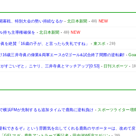
日開幕戦、特別大会の勢い持続なるか
-
北日本新聞
-
4時
NEW
ール持ち主導権確保を
-
北日本新聞
-
4時
NEW
寺眞を絶賛「16歳の子が、と言ったら失礼ですね」
-
東スポ
-
2時
狂!16歳三井寺眞の偉業&両軍エースが2ゴール&試合終了間際の逆転劇!
-
Goa
すごいぞと」ニヤリ、三井寺眞とマッチアップ[0:53]
-
日刊スポーツ
-
1
躍で横浜FMが先制するも追加タイムで鹿島に逆転負け
-
スポーツライター増
も『逆転できるぞ』という雰囲気を出してくれる鹿島のサポーターは、改めて
-
「GELマガ」鹿島アントラーズ番記者・田中滋WEBマガジン
-
2時