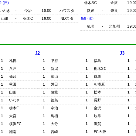
9 (日)
栃木SC
-
金沢
19:0
いわき
-
今治
18:00
ハワスタ
愛媛
-
奈良
19:0
山形
-
栃木C
19:00
NDスタ
9/9 (水)
琉球
-
北九州
19:0
J2
J3
1
札幌
1
甲府
1
福島
1
1
八戸
1
新潟
1
栃木SC
1
1
仙台
1
富山
1
群馬
1
1
秋田
1
磐田
1
相模原
1
1
山形
1
藤枝
1
松本
1
1
いわき
1
徳島
1
長野
1
1
栃木C
1
今治
1
金沢
1
1
大宮
1
鳥栖
1
岐阜
1
1
横浜FC
1
大分
1
滋賀
1
1
湘南
1
宮崎
1
FC大阪
1