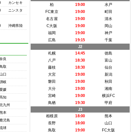
0
カンセキ
柏
19:00
水戸
0
ニンスタ
FC東京
19:00
町田
名古屋
19:00
清水
0
沖縄県陸
C大阪
19:00
岡山
福岡
19:00
神戸
広島
19:15
千葉
J2
札幌
14:45
徳島
奈良
八戸
18:30
富山
鳥取
藤枝
18:30
仙台
山口
大宮
19:00
新潟
磐田
19:00
秋田
讃岐
大分
19:00
湘南
愛媛
宮崎
19:00
横浜FC
高知
鳥栖
19:30
甲府
北九州
J3
熊本
相模原
18:00
熊本
鹿児島
長野
18:00
山口
琉球
鳥取
19:00
FC大阪