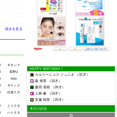
時
続きを見る
0
ギオンス
HAPPY BIRTHDAY !
0
長野U
カルリーニョス ジュニオ
（32才）
0
Axis
森 侑里
（26才）
0
ギケンス
森田 晃樹
（26才）
0
白波スタ
上林 豪
（24才）
安藤 陸登
（20才）
0
とうスタ
本日の試合
0
ハトスタ
J1