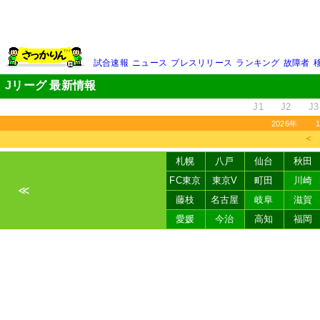
試合速報
ニュース
プレスリリース
ランキング
故障者
Jリーグ 最新情報
J1
J2
J3
2026年
＜
札幌
八戸
仙台
秋田
FC東京
東京V
町田
川崎
≪
藤枝
名古屋
岐阜
滋賀
愛媛
今治
高知
福岡