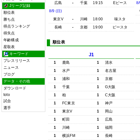
広島
-
千葉
19:15
Eピース
8/
Jリーグ記録
8/9 (日)
順位表
東京V
-
川崎
18:00
味スタ
勝ち点
得点ランキング
長崎
-
京都
19:00
ピースタ
得失点
年齢構成
順位表
星取表
キーワード
J1
プレスリリース
1
鹿島
1
清水
ニュース
1
水戸
1
名古屋
ブログ
1
浦和
1
京都
データ・その他
1
千葉
1
G大阪
ダウンロード
toto
1
柏
1
C大阪
試合
1
FC東京
1
神戸
選手
1
東京V
1
岡山
1
町田
1
広島
1
川崎
1
福岡
1
横浜FM
1
長崎