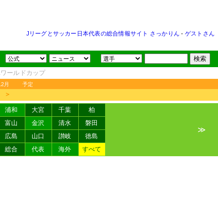
Jリーグとサッカー日本代表の総合情報サイト さっかりん
-
ゲストさん
FAワールドカップ
12月
予定
＞
浦和
大宮
千葉
柏
富山
金沢
清水
磐田
≫
広島
山口
讃岐
徳島
総合
代表
海外
すべて