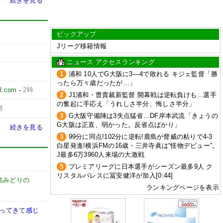
続きを見る
ピックアップ
Jリーグ移籍情報
ニュース アクセスランキング
1
浦和 10人でG大阪に3―4で敗れる キジェ監督「勝
ったら万々歳だったが…」
l.com
-
2時
2
J1浦和・曺貴裁新監督 開幕戦は逆転負けも…選手
の奮起に手応え「うれしさ半分、悔しさ半分」
時
3
G大阪守備陣は3失点猛省…DF岸本武流「きょうの
G大阪は正直、弱かった。反省点ばかり」
続きを見る
3
99分に同点!102分に逆転!鹿島が脅威の粘りで4-3
白星発進!横浜FMの16歳・三井寺眞は“怪物デビュー”。
J最多6万3960人来場の大激戦
5
プレミアリーグに日本選手がシーズン最多9人 ク
リスタルパレスに冨安健洋が加入[0:44]
島みどりの
ランキングページを表示
戻ってきて感じ