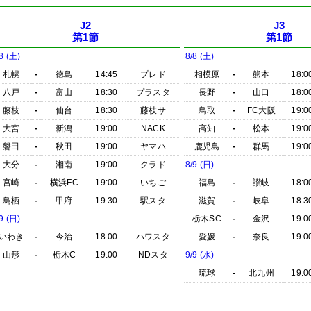
J2
J3
第1節
第1節
8 (土)
8/8 (土)
札幌
-
徳島
14:45
プレド
相模原
-
熊本
18:0
八戸
-
富山
18:30
プラスタ
長野
-
山口
18:0
藤枝
-
仙台
18:30
藤枝サ
鳥取
-
FC大阪
19:0
大宮
-
新潟
19:00
NACK
高知
-
松本
19:0
磐田
-
秋田
19:00
ヤマハ
鹿児島
-
群馬
19:0
大分
-
湘南
19:00
クラド
8/9 (日)
宮崎
-
横浜FC
19:00
いちご
福島
-
讃岐
18:0
鳥栖
-
甲府
19:30
駅スタ
滋賀
-
岐阜
18:3
9 (日)
栃木SC
-
金沢
19:0
いわき
-
今治
18:00
ハワスタ
愛媛
-
奈良
19:0
山形
-
栃木C
19:00
NDスタ
9/9 (水)
琉球
-
北九州
19:0