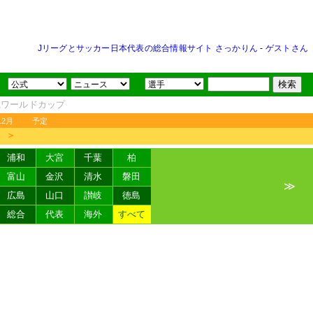
Jリーグとサッカー日本代表の総合情報サイト さっかりん
-
ゲストさん
FAワールドカップ
12月
予定
＞
浦和
大宮
千葉
柏
富山
金沢
清水
磐田
≫
広島
山口
讃岐
徳島
総合
代表
海外
すべて