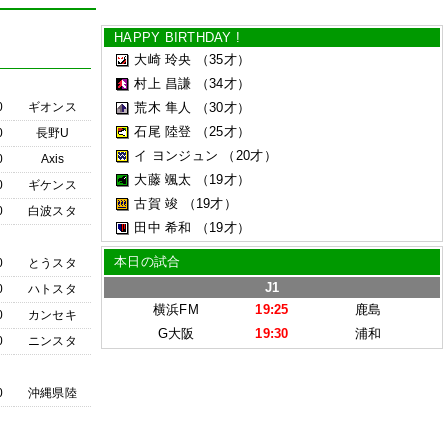
HAPPY BIRTHDAY !
大崎 玲央
（35才）
村上 昌謙
（34才）
0
ギオンス
荒木 隼人
（30才）
石尾 陸登
（25才）
0
長野U
イ ヨンジュン
（20才）
0
Axis
大藤 颯太
（19才）
0
ギケンス
古賀 竣
（19才）
0
白波スタ
田中 希和
（19才）
本日の試合
0
とうスタ
J1
0
ハトスタ
横浜FM
19:25
鹿島
0
カンセキ
G大阪
19:30
浦和
0
ニンスタ
0
沖縄県陸