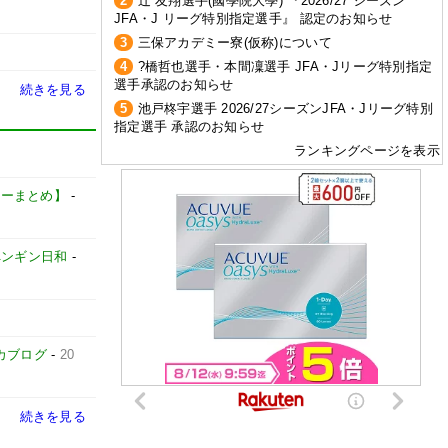
2
辻 友翔選手(國學院大學) 『2026/27 シーズン
JFA・J リーグ特別指定選手』 認定のお知らせ
3
三保アカデミー寮(仮称)について
4
?橋哲也選手・本間凜選手 JFA・Jリーグ特別指定
選手承認のお知らせ
続きを見る
5
池戸柊宇選手 2026/27シーズンJFA・Jリーグ特別
指定選手 承認のお知らせ
ランキングページを表示
サッカーまとめ】
-
ペンギン日和
-
カブログ
-
20
続きを見る