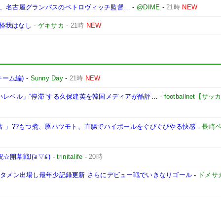
将、名古屋グランパスのペトロヴィッチ監督…
-
@DIME
-
21時
NEW
怪我はなし
-
ゲキサカ
-
21時
NEW
チーム編)
-
Sunny Day
-
21時
NEW
いレベル」“停滞”する久保建英を韓国メディアが酷評…
-
footballnet【
店 」??もつ煮、豚ハツモト、直腸でハイボールをぐびぐびやる快感
-
長崎
☆開幕戦!(≧▽≦)
-
trinitalife
-
20時
スタメン出場し最年少記録更新 さらにデビュー戦でいきなりゴール
-
ドメサ