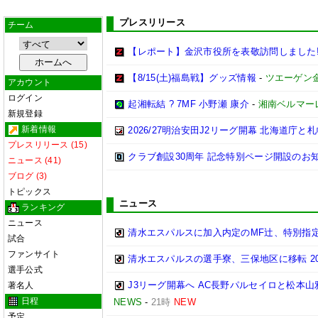
プレスリリース
チーム
【レポート】金沢市役所を表敬訪問しました
【8/15(土)福島戦】グッズ情報
-
ツエーゲン
アカウント
ログイン
起湘転結 ? 7MF 小野瀬 康介
-
湘南ベルマー
新規登録
新着情報
2026/27明治安田J2リーグ開幕 北海道庁
プレスリリース (15)
クラブ創設30周年 記念特別ページ開設のお
ニュース (41)
ブログ (3)
トピックス
ニュース
ランキング
ニュース
清水エスパルスに加入内定のMF辻、特別指
試合
ファンサイト
清水エスパルスの選手寮、三保地区に移転 20
選手公式
J3リーグ開幕へ AC長野パルセイロと松本山
著名人
日程
NEWS
-
21時
NEW
予定