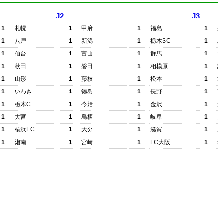
J2
J3
1
札幌
1
甲府
1
福島
1
1
八戸
1
新潟
1
栃木SC
1
1
仙台
1
富山
1
群馬
1
1
秋田
1
磐田
1
相模原
1
1
山形
1
藤枝
1
松本
1
1
いわき
1
徳島
1
長野
1
1
栃木C
1
今治
1
金沢
1
1
大宮
1
鳥栖
1
岐阜
1
1
横浜FC
1
大分
1
滋賀
1
1
湘南
1
宮崎
1
FC大阪
1