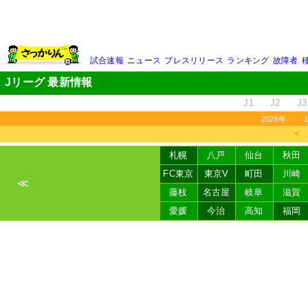
試合速報
ニュース
プレスリリース
ランキング
故障者
Jリーグ 最新情報
J1
J2
J3
2026年
＜
札幌
八戸
仙台
秋田
FC東京
東京V
町田
川崎
≪
藤枝
名古屋
岐阜
滋賀
愛媛
今治
高知
福岡