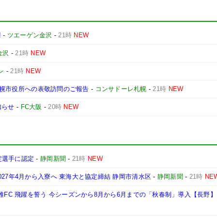
!
-
ツエーゲン金沢
-
21時
NEW
金沢
-
21時
NEW
レ
-
21時
NEW
と札幌市役所への表敬訪問のご報告
-
コンサドーレ札幌
-
21時
NEW
知らせ
-
FC大阪
-
20時
NEW
定選手に認定
-
静岡新聞
-
21時
NEW
27年4月から入寮へ 東海大と協定締結 静岡市清水区
-
静岡新聞
-
21時
NE
雅FC 飛躍を誓う 今シーズンから8月から6月までの「秋春制」導入【長野】