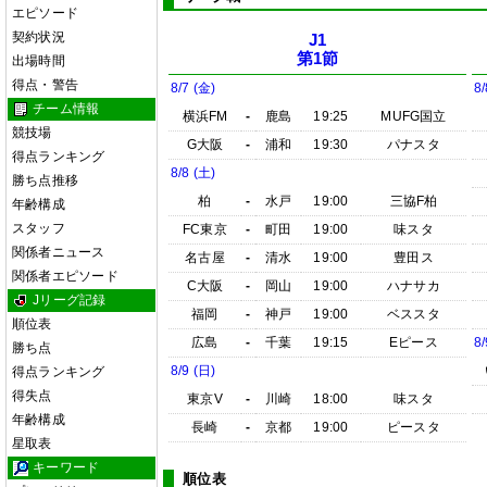
エピソード
契約状況
J1
第1節
出場時間
得点・警告
8/7 (金)
8/
チーム情報
横浜FM
-
鹿島
19:25
MUFG国立
競技場
G大阪
-
浦和
19:30
パナスタ
得点ランキング
8/8 (土)
勝ち点推移
柏
-
水戸
19:00
三協F柏
年齢構成
スタッフ
FC東京
-
町田
19:00
味スタ
関係者ニュース
名古屋
-
清水
19:00
豊田ス
関係者エピソード
C大阪
-
岡山
19:00
ハナサカ
Jリーグ記録
福岡
-
神戸
19:00
ベススタ
順位表
広島
-
千葉
19:15
Eピース
8/
勝ち点
8/9 (日)
得点ランキング
得失点
東京V
-
川崎
18:00
味スタ
年齢構成
長崎
-
京都
19:00
ピースタ
星取表
キーワード
順位表