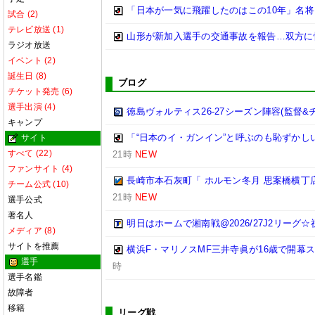
「日本が一気に飛躍したのはこの10年」名
試合 (2)
テレビ放送 (1)
山形が新加入選手の交通事故を報告…双方に
ラジオ放送
イベント (2)
誕生日 (8)
ブログ
チケット発売 (6)
選手出演 (4)
徳島ヴォルティス26-27シーズン陣容(監督&
キャンプ
「“日本のイ・ガンイン”と呼ぶのも恥ずかし
サイト
すべて (22)
21時
NEW
ファンサイト (4)
長崎市本石灰町「 ホルモン冬月 思案橋横丁
チーム公式 (10)
21時
NEW
選手公式
著名人
明日はホームで湘南戦@2026/27J2リーグ☆祝
メディア (8)
サイトを推薦
横浜F・マリノスMF三井寺眞が16歳で開幕
選手
時
選手名鑑
故障者
移籍
リーグ戦