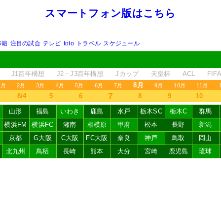
スマートフォン版はこちら
移籍
注目の試合
テレビ
toto
トラベル
スケジュール
J1百年構想
J2・J3百年構想
Jカップ
天皇杯
ACL
FI
8月
1月
2月
3月
4月
5月
6月
7月
9月
10月
11月
7
8/4
5
6
8
9
10
山形
福島
いわき
鹿島
水戸
栃木SC
栃木C
群馬
横浜FM
横浜FC
湘南
相模原
甲府
松本
長野
新潟
京都
G大阪
C大阪
FC大阪
奈良
神戸
鳥取
岡山
北九州
鳥栖
長崎
熊本
大分
宮崎
鹿児島
琉球