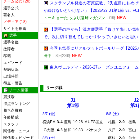
チーム公式 (20)
スクランブル発進の石原広教、2失点目にもめげ
選手公式
が続けないといけない」【2026/27 J1第1節 vs. FC
著名人
トーキョーたっぷり蹴球マガジン
-
0時
NEW
メディア (18)
サイトを推薦
【選手の声から】浅倉廉選手「負けて悔しい気
選手
で、次に切り替えてしっかりやっていきたいと思い
選手名鑑
今季も気長にリアルフットボールリーグ【2026.08.
故障者
田中
-
8日23時
NEW
移籍
エピソード
東京ヴェルディ・2026-27シーズンユニフォーム
契約状況
出場時間
得点・警告
リーグ戦
チーム情報
競技場
J1
J2
得点ランキング
第1節
第1
勝ち点推移
8/7 (金)
8/8 (土)
年齢構成
横浜FM
3-4
鹿島
19:26
MUFG国立
札幌
2-0
徳島
スタッフ
G大阪
4-3
浦和
19:33
パナスタ
八戸
2-0
富山
関係者ニュース
関係者エピソード
8/8 (土)
藤枝
2-0
仙台