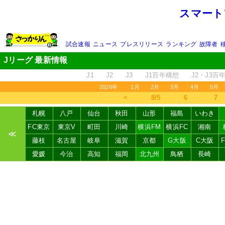
スマート
試合速報
ニュース
プレスリリース
ランキング
故障者
Jリーグ 最新情報
J1
J2
J3
J1百年構想
J2・J3百
2026年
1月
2月
3月
4月
5月
＜
8/5
6
7
札幌
八戸
仙台
秋田
山形
福島
いわき
FC東京
東京V
町田
川崎
横浜FM
横浜FC
湘南
≪
藤枝
名古屋
岐阜
滋賀
京都
G大阪
C大阪
愛媛
今治
高知
福岡
北九州
鳥栖
長崎