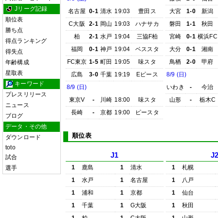
Jリーグ記録
名古屋
0-1
清水
19:03
豊田ス
大宮
1-0
新潟
順位表
C大阪
2-1
岡山
19:03
ハナサカ
磐田
1-1
秋田
勝ち点
柏
2-1
水戸
19:04
三協F柏
宮崎
0-1
横浜FC
得点ランキング
福岡
0-1
神戸
19:04
ベススタ
大分
0-1
湘南
得失点
FC東京
1-5
町田
19:05
味スタ
鳥栖
2-0
甲府
年齢構成
星取表
広島
3-0
千葉
19:19
Eピース
8/9 (日)
キーワード
8/9 (日)
いわき
-
今治
プレスリリース
東京V
-
川崎
18:00
味スタ
山形
-
栃木C
ニュース
長崎
-
京都
19:00
ピースタ
ブログ
データ・その他
順位表
ダウンロード
toto
J1
J
試合
1
鹿島
1
清水
1
札幌
選手
1
水戸
1
名古屋
1
八戸
1
浦和
1
京都
1
仙台
1
千葉
1
G大阪
1
秋田