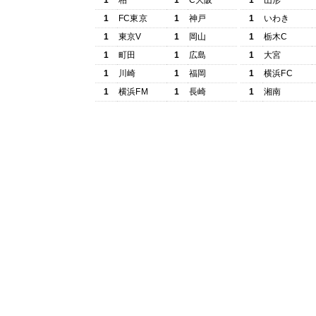
1
柏
1
C大阪
1
山形
1
FC東京
1
神戸
1
いわき
1
東京V
1
岡山
1
栃木C
1
町田
1
広島
1
大宮
1
川崎
1
福岡
1
横浜FC
1
横浜FM
1
長崎
1
湘南