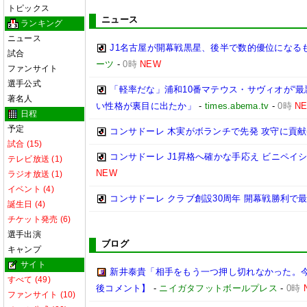
トピックス
ニュース
ランキング
ニュース
J1名古屋が開幕戦黒星、後半で数的優位になる
試合
ーツ
-
0時
NEW
ファンサイト
選手公式
「軽率だな」浦和10番マテウス・サヴィオが“最
著名人
い性格が裏目に出たか」
-
times.abema.tv
-
0時
N
日程
予定
コンサドーレ 木実がボランチで先発 攻守に貢献(
試合 (15)
コンサドーレ J1昇格へ確かな手応え ビニペイシ
テレビ放送 (1)
NEW
ラジオ放送 (1)
イベント (4)
コンサドーレ クラブ創設30周年 開幕戦勝利で
誕生日 (4)
チケット発売 (6)
選手出演
ブログ
キャンプ
サイト
新井泰貴「相手をもう一つ押し切れなかった。
すべて (49)
後コメント】
-
ニイガタフットボールプレス
-
0時
ファンサイト (10)