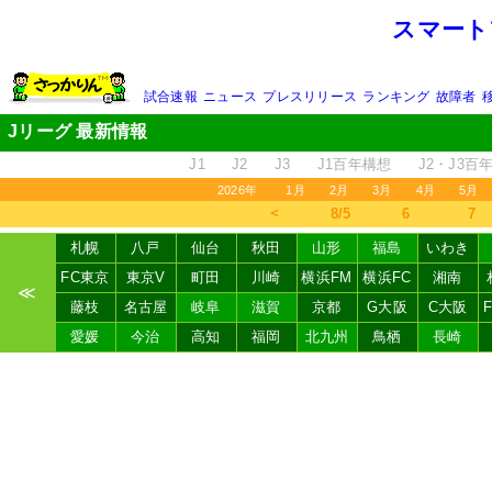
スマート
試合速報
ニュース
プレスリリース
ランキング
故障者
Jリーグ 最新情報
J1
J2
J3
J1百年構想
J2・J3百
2026年
1月
2月
3月
4月
5月
＜
8/5
6
7
札幌
八戸
仙台
秋田
山形
福島
いわき
FC東京
東京V
町田
川崎
横浜FM
横浜FC
湘南
≪
藤枝
名古屋
岐阜
滋賀
京都
G大阪
C大阪
愛媛
今治
高知
福岡
北九州
鳥栖
長崎