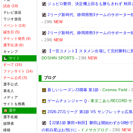
ジュビロ磐田、決定機上回るも勝ちきれず 秋田と1
試合 (19)
テレビ放送
Jリーグ新時代、静岡県勢3チームのサポーター
ラジオ放送
-
23時
NEW
イベント (16)
誕生日 (5)
Jリーグ新時代、静岡県勢3チームのサポーター
チケット発売 (4)
-
23時
NEW
選手出演 (9)
【一言コメント】スタメン出場して完封勝利に貢
キャンプ
DOSHIN SPORTS
-
23時
NEW
サイト
すべて (19)
ファンサイト (14)
ブログ
チーム公式 (5)
選手公式
新しいシーズンJ3開幕 第1節
-
Cosmos Field
-
著名人
メディア
ゲームチェンジャー ()
-
東京こあらRECORD 
サイトを推薦
選手
2026‐27J1リーグ 第1節 VS サンフレッチェ広島
選手名鑑
【J2第1節 磐田×秋田】磐田は開始わずか18
故障者
の初白星はお預けに
-
ドメサカブログ
-
23時
NEW
移籍