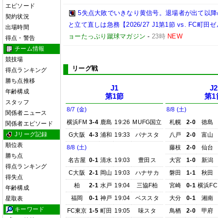
エピソード
5失点大敗でいきなり黄信号。退場者が出て以
契約状況
と立て直しは急務【2026/27 J1第1節 vs. FC町田ゼ
出場時間
ョーたっぷり蹴球マガジン
-
23時
NEW
得点・警告
チーム情報
競技場
リーグ戦
得点ランキング
勝ち点推移
J1
J2
年齢構成
第1節
第1
スタッフ
8/7 (金)
8/8 (土)
関係者ニュース
横浜FM
3-4
鹿島
19:26
MUFG国立
札幌
2-0
徳島
関係者エピソード
Jリーグ記録
G大阪
4-3
浦和
19:33
パナスタ
八戸
2-0
富山
順位表
8/8 (土)
藤枝
2-0
仙台
勝ち点
名古屋
0-1
清水
19:03
豊田ス
大宮
1-0
新潟
得点ランキング
C大阪
2-1
岡山
19:03
ハナサカ
磐田
1-1
秋田
得失点
柏
2-1
水戸
19:04
三協F柏
宮崎
0-1
横浜FC
年齢構成
福岡
0-1
神戸
19:04
ベススタ
大分
0-1
湘南
星取表
キーワード
FC東京
1-5
町田
19:05
味スタ
鳥栖
2-0
甲府