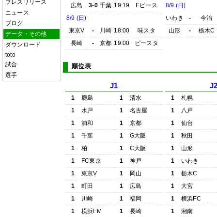
プレスリリース
広島
3-0
千葉
19:19
Eピース
8/9 (日)
ニュース
8/9 (日)
いわき
-
今治
ブログ
東京V
-
川崎
18:00
味スタ
山形
-
栃木C
データ・その他
長崎
-
京都
19:00
ピースタ
ダウンロード
toto
試合
順位表
選手
J1
J
1
鹿島
1
清水
1
札幌
1
水戸
1
名古屋
1
八戸
1
浦和
1
京都
1
仙台
1
千葉
1
G大阪
1
秋田
1
柏
1
C大阪
1
山形
1
FC東京
1
神戸
1
いわき
1
東京V
1
岡山
1
栃木C
1
町田
1
広島
1
大宮
1
川崎
1
福岡
1
横浜FC
1
横浜FM
1
長崎
1
湘南