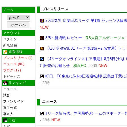
プレスリリース
チーム
2026/27明治安田J1リーグ 第1節 セレッソ大
NEW
アカウント
8/8・新潟戦 レビュー
-
RB大宮アルディージャ
ログイン
新規登録
【8/8 明治安田J1リーグ 第1節 vs 名古屋】
新着情報
プレスリリース (4)
【Jリーグオンラインストア限定】8月8日(土)より「
ニュース (80)
注販売のお知らせ
-
横浜FC
-
23時
NEW
ブログ (12)
町田、FC東京に5-1の圧巻逆転劇! 広島は千葉に
トピックス
ランキング
-
22時
ニュース
試合
ファンサイト
ニュース
選手公式
Jリーグ新時代、静岡県勢3チームのサポーター
著名人
-
23時
NEW
日程
予定