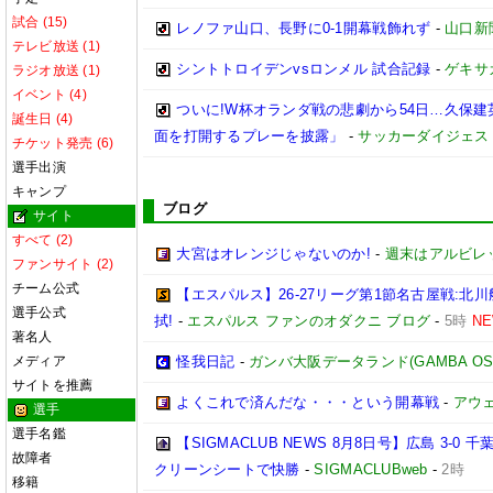
試合 (15)
レノファ山口、長野に0-1開幕戦飾れず
-
山口新
テレビ放送 (1)
シントトロイデンvsロンメル 試合記録
-
ゲキサ
ラジオ放送 (1)
イベント (4)
ついに!W杯オランダ戦の悲劇から54日…久保
誕生日 (4)
面を打開するプレーを披露」
-
サッカーダイジェス
チケット発売 (6)
選手出演
キャンプ
ブログ
サイト
すべて (2)
大宮はオレンジじゃないのか!
-
週末はアルビレ
ファンサイト (2)
チーム公式
【エスパルス】26-27リーグ第1節名古屋戦:
選手公式
拭!
-
エスパルス ファンのオダクニ ブログ
-
5時
N
著名人
メディア
怪我日記
-
ガンバ大阪データランド(GAMBA OSAKA
サイトを推薦
よくこれで済んだな・・・という開幕戦
-
アウェ
選手
選手名鑑
【SIGMACLUB NEWS 8月8日号】広島 3
故障者
クリーンシートで快勝
-
SIGMACLUBweb
-
2時
移籍