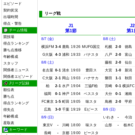
エピソード
契約状況
リーグ戦
出場時間
得点・警告
J1
J2
チーム情報
第1節
第1
競技場
8/7 (金)
8/8 (土)
得点ランキング
横浜FM
3-4
鹿島
19:26
MUFG国立
札幌
2-0
徳島
勝ち点推移
G大阪
4-3
浦和
19:33
パナスタ
八戸
2-0
富山
年齢構成
8/8 (土)
藤枝
2-0
仙台
スタッフ
関係者ニュース
名古屋
0-1
清水
19:03
豊田ス
大宮
1-0
新潟
関係者エピソード
C大阪
2-1
岡山
19:03
ハナサカ
磐田
1-1
秋田
Jリーグ記録
柏
2-1
水戸
19:04
三協F柏
宮崎
0-1
横浜FC
順位表
福岡
0-1
神戸
19:04
ベススタ
大分
0-1
湘南
勝ち点
FC東京
1-5
町田
19:05
味スタ
鳥栖
2-0
甲府
得点ランキング
広島
3-0
千葉
19:19
Eピース
8/9 (日)
得失点
年齢構成
8/9 (日)
いわき
-
今治
星取表
東京V
-
川崎
18:00
味スタ
山形
-
栃木C
キーワード
長崎
-
京都
19:00
ピースタ