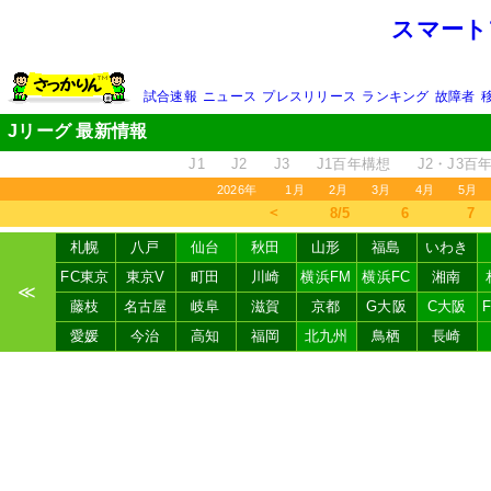
スマート
試合速報
ニュース
プレスリリース
ランキング
故障者
Jリーグ 最新情報
J1
J2
J3
J1百年構想
J2・J3百
2026年
1月
2月
3月
4月
5月
＜
8/5
6
7
札幌
八戸
仙台
秋田
山形
福島
いわき
FC東京
東京V
町田
川崎
横浜FM
横浜FC
湘南
≪
藤枝
名古屋
岐阜
滋賀
京都
G大阪
C大阪
愛媛
今治
高知
福岡
北九州
鳥栖
長崎