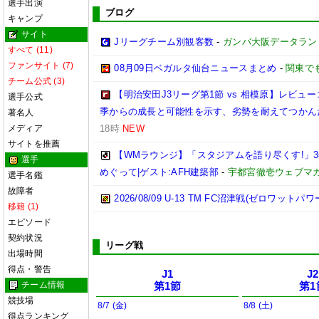
選手出演
ブログ
キャンプ
サイト
Jリーグチーム別観客数
-
ガンバ大阪データランド(GA
すべて (11)
ファンサイト (7)
08月09日ベガルタ仙台ニュースまとめ
-
関東で
チーム公式 (3)
【明治安田J3リーグ第1節 vs 相模原】レビ
選手公式
季からの成長と可能性を示す、劣勢を耐えてつかん
著名人
メディア
18時
NEW
サイトを推薦
【WMラウンジ】「スタジアムを語り尽くす!」
選手
めぐって|ゲスト:AFH建築部
-
宇都宮徹壱ウェブマ
選手名鑑
故障者
2026/08/09 U-13 TM FC沼津戦(ゼロワットパ
移籍 (1)
エピソード
契約状況
リーグ戦
出場時間
得点・警告
J1
J2
チーム情報
第1節
第1
競技場
8/7 (金)
8/8 (土)
得点ランキング