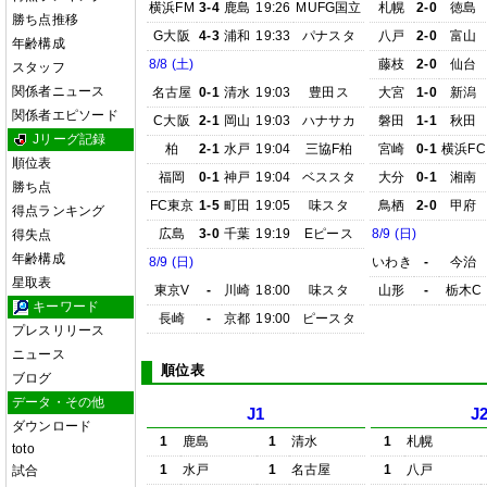
横浜FM
3-4
鹿島
19:26
MUFG国立
札幌
2-0
徳島
勝ち点推移
G大阪
4-3
浦和
19:33
パナスタ
八戸
2-0
富山
年齢構成
8/8 (土)
藤枝
2-0
仙台
スタッフ
関係者ニュース
名古屋
0-1
清水
19:03
豊田ス
大宮
1-0
新潟
関係者エピソード
C大阪
2-1
岡山
19:03
ハナサカ
磐田
1-1
秋田
Jリーグ記録
柏
2-1
水戸
19:04
三協F柏
宮崎
0-1
横浜FC
順位表
福岡
0-1
神戸
19:04
ベススタ
大分
0-1
湘南
勝ち点
FC東京
1-5
町田
19:05
味スタ
鳥栖
2-0
甲府
得点ランキング
広島
3-0
千葉
19:19
Eピース
8/9 (日)
得失点
年齢構成
8/9 (日)
いわき
-
今治
星取表
東京V
-
川崎
18:00
味スタ
山形
-
栃木C
キーワード
長崎
-
京都
19:00
ピースタ
プレスリリース
ニュース
順位表
ブログ
データ・その他
J1
J
ダウンロード
1
鹿島
1
清水
1
札幌
toto
1
水戸
1
名古屋
1
八戸
試合