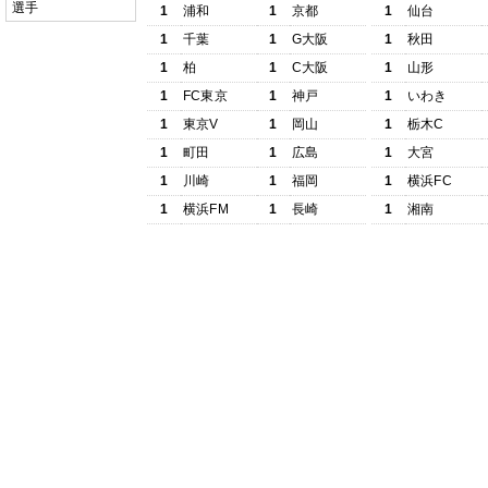
選手
1
浦和
1
京都
1
仙台
1
千葉
1
G大阪
1
秋田
1
柏
1
C大阪
1
山形
1
FC東京
1
神戸
1
いわき
1
東京V
1
岡山
1
栃木C
1
町田
1
広島
1
大宮
1
川崎
1
福岡
1
横浜FC
1
横浜FM
1
長崎
1
湘南