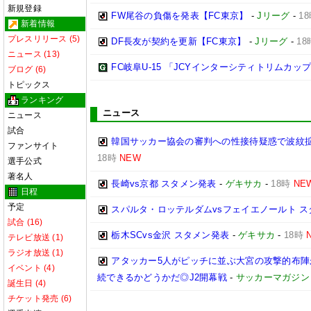
新規登録
FW尾谷の負傷を発表【FC東京】
-
Jリーグ
-
1
新着情報
プレスリリース (5)
DF長友が契約を更新【FC東京】
-
Jリーグ
-
18
ニュース (13)
FC岐阜U-15 「JCYインターシティトリムカップ (U
ブログ (6)
トピックス
ランキング
ニュース
ニュース
試合
韓国サッカー協会の審判への性接待疑惑で波紋拡
ファンサイト
18時
NEW
選手公式
著名人
長崎vs京都 スタメン発表
-
ゲキサカ
-
18時
NE
日程
予定
スパルタ・ロッテルダムvsフェイエノールト 
試合 (16)
栃木SCvs金沢 スタメン発表
-
ゲキサカ
-
18時
テレビ放送 (1)
ラジオ放送 (1)
アタッカー5人がピッチに並ぶ大宮の攻撃的布
イベント (4)
続できるかどうかだ◎J2開幕戦
-
サッカーマガジン
誕生日 (4)
チケット発売 (6)