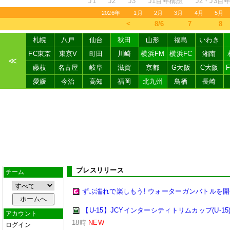
J1
J2
J3
J1百年構想
J2・J3百
2026年
1月
2月
3月
4月
5月
＜
8/6
7
8
札幌
八戸
仙台
秋田
山形
福島
いわき
FC東京
東京V
町田
川崎
横浜FM
横浜FC
湘南
≪
藤枝
名古屋
岐阜
滋賀
京都
G大阪
C大阪
愛媛
今治
高知
福岡
北九州
鳥栖
長崎
プレスリリース
チーム
ずぶ濡れで楽しもう! ウォーターガンバトルを開
【U-15】JCYインターシティトリムカップ(U-15
アカウント
18時
NEW
ログイン