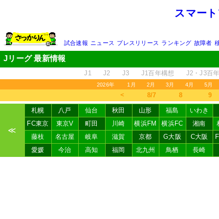
スマート
試合速報
ニュース
プレスリリース
ランキング
故障者
Jリーグ 最新情報
J1
J2
J3
J1百年構想
J2・J3百
2026年
1月
2月
3月
4月
5月
＜
8/7
8
9
札幌
八戸
仙台
秋田
山形
福島
いわき
FC東京
東京V
町田
川崎
横浜FM
横浜FC
湘南
≪
藤枝
名古屋
岐阜
滋賀
京都
G大阪
C大阪
愛媛
今治
高知
福岡
北九州
鳥栖
長崎