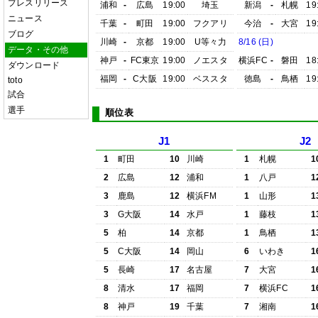
プレスリリース
浦和
-
広島
19:00
埼玉
新潟
-
札幌
19
ニュース
千葉
-
町田
19:00
フクアリ
今治
-
大宮
19
ブログ
川崎
-
京都
19:00
U等々力
8/16 (日)
データ・その他
神戸
-
FC東京
19:00
ノエスタ
横浜FC
-
磐田
18
ダウンロード
福岡
-
C大阪
19:00
ベススタ
徳島
-
鳥栖
19
toto
試合
選手
順位表
J1
J2
1
町田
10
川崎
1
札幌
1
2
広島
12
浦和
1
八戸
1
3
鹿島
12
横浜FM
1
山形
1
3
G大阪
14
水戸
1
藤枝
1
5
柏
14
京都
1
鳥栖
1
5
C大阪
14
岡山
6
いわき
1
5
長崎
17
名古屋
7
大宮
1
8
清水
17
福岡
7
横浜FC
1
8
神戸
19
千葉
7
湘南
1