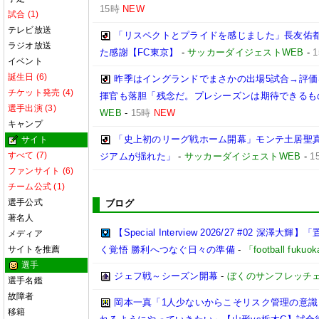
15時
NEW
試合 (1)
テレビ放送
「リスペクトとプライドを感じました」長友佑都
ラジオ放送
た感謝【FC東京】
-
サッカーダイジェストWEB
-
イベント
誕生日 (6)
昨季はイングランドでまさかの出場5試合→評価を
チケット発売 (4)
揮官も落胆「残念だ。プレシーズンは期待できるも
選手出演 (3)
WEB
-
15時
NEW
キャンプ
「史上初のリーグ戦ホーム開幕」モンテ土居聖真
サイト
すべて (7)
ジアムが揺れた」
-
サッカーダイジェストWEB
-
1
ファンサイト (6)
チーム公式 (1)
選手公式
ブログ
著名人
【Special Interview 2026/27 #0
メディア
サイトを推薦
く覚悟 勝利へつなぐ日々の準備
-
「football fuk
選手
ジェフ戦～シーズン開幕
-
ぼくのサンフレッチ
選手名鑑
故障者
岡本一真「1人少ないからこそリスク管理の意識
移籍