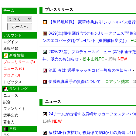
プレスリリース
チーム
【8/15琉球戦】 豪華特典あり!シャトルバス運
8/29(土)相模原戦 “ポケモンJリーグフェス”開催
アカウント
ンのエコバッグ)をプレゼント (※開催日変更) )
-
F
ログイン
新規登録
2026/27選手プロデュースメニュー 第1弾 
新着情報
丼」販売のお知らせ
-
松本山雅FC
-
15時
NEW
プレスリリース (8)
ニュース (6)
池田 春汰 選手キャッチコピー募集のお知らせ
-
ブログ (3)
伊藤颯真選手の負傷について
-
ロアッソ熊本
-
1
トピックス
ランキング
ニュース
ニュース
試合
ファンサイト
24チームが出場する鹿嶋サッカーフェスティバル
選手公式
15時
NEW
著名人
日程
藤枝MF行友祐翔が復帰まで約3か月の負傷…4
予定