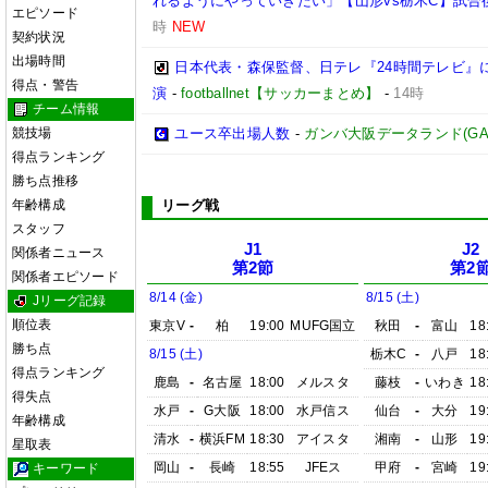
れるようにやっていきたい」【山形vs栃木C】試合
エピソード
時
NEW
契約状況
出場時間
日本代表・森保監督、日テレ『24時間テレビ』
得点・警告
演
-
footballnet【サッカーまとめ】
-
14時
チーム情報
競技場
ユース卒出場人数
-
ガンバ大阪データランド(GAMBA 
得点ランキング
勝ち点推移
年齢構成
リーグ戦
スタッフ
J1
J2
関係者ニュース
第2節
第2
関係者エピソード
8/14 (金)
8/15 (土)
Jリーグ記録
順位表
東京V
-
柏
19:00
MUFG国立
秋田
-
富山
18
勝ち点
8/15 (土)
栃木C
-
八戸
18
得点ランキング
鹿島
-
名古屋
18:00
メルスタ
藤枝
-
いわき
18
得失点
水戸
-
G大阪
18:00
水戸信ス
仙台
-
大分
19
年齢構成
清水
-
横浜FM
18:30
アイスタ
湘南
-
山形
19
星取表
岡山
-
長崎
18:55
JFEス
甲府
-
宮崎
19
キーワード