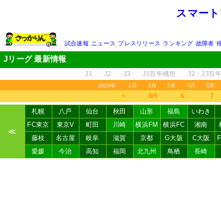
スマート
試合速報
ニュース
プレスリリース
ランキング
故障者
Jリーグ 最新情報
J1
J2
J3
J1百年構想
J2・J3百
2026年
1月
2月
3月
4月
5月
＜
8/5
6
7
札幌
八戸
仙台
秋田
山形
福島
いわき
FC東京
東京V
町田
川崎
横浜FM
横浜FC
湘南
≪
藤枝
名古屋
岐阜
滋賀
京都
G大阪
C大阪
愛媛
今治
高知
福岡
北九州
鳥栖
長崎