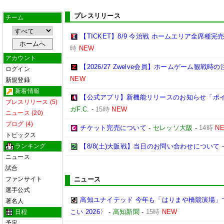
プレスリリース
チーム
【TICKET】8/9 今治戦 ホームエリア全席種
時
NEW
アカウント
【2026/27 Zwelve会員】ホームゲーム観戦
ログイン
NEW
新規登録
新着情報
【公式アプリ】新機能リリースのお知らせ「ポイン
プレスリリース (5)
ガF.C.
-
15時
NEW
ニュース (20)
ブログ (4)
チケット完売について
-
セレッソ大阪
-
14時
N
トピックス
ランキング
【8/8(土)大阪戦】当日のお問い合わせについて
ニュース
試合
ファンサイト
ニュース
選手公式
高知ユナイテッド 今年も「はりまや橋競演場」
著名人
こい 2026〉
-
高知新聞
-
15時
NEW
日程
予定