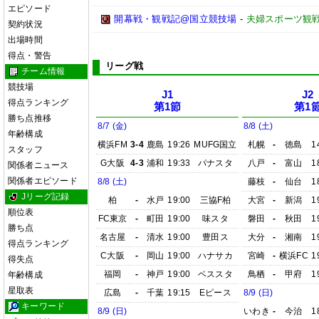
エピソード
開幕戦・観戦記@国立競技場
-
夫婦スポーツ観戦
契約状況
出場時間
得点・警告
リーグ戦
チーム情報
競技場
J1
J2
得点ランキング
第1節
第1
勝ち点推移
8/7 (金)
8/8 (土)
年齢構成
横浜FM
3-4
鹿島
19:26
MUFG国立
札幌
-
徳島
1
スタッフ
G大阪
4-3
浦和
19:33
パナスタ
八戸
-
富山
1
関係者ニュース
関係者エピソード
8/8 (土)
藤枝
-
仙台
1
Jリーグ記録
柏
-
水戸
19:00
三協F柏
大宮
-
新潟
1
順位表
FC東京
-
町田
19:00
味スタ
磐田
-
秋田
1
勝ち点
名古屋
-
清水
19:00
豊田ス
大分
-
湘南
1
得点ランキング
C大阪
-
岡山
19:00
ハナサカ
宮崎
-
横浜FC
1
得失点
福岡
-
神戸
19:00
ベススタ
鳥栖
-
甲府
1
年齢構成
星取表
広島
-
千葉
19:15
Eピース
8/9 (日)
キーワード
8/9 (日)
いわき
-
今治
1