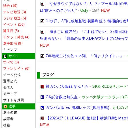
「なぜサウジではない?」リヴァプール退団の
試合 (19)
は“欧州へのこだわり”
-
Qoly
-
15時
NEW
テレビ放送 (3)
ラジオ放送 (5)
J1水戸、8日に敵地柏戦 初勝利狙う 積極的な攻
イベント (16)
誕生日 (5)
「凄まじい補強だ」「これはでかい」27歳日本代
チケット発売 (4)
収まらない」「最高の日本人DFがプレミアに帰って
選手出演 (9)
NEW
キャンプ
7年連続主将の佐々木翔、「何よりタイトル」
-
サイト
すべて (6)
ファンサイト (6)
ブログ
チーム公式
選手公式
対ガンバ大阪戦:なんとも
-
SKK-REDSサポー
著名人
メディア
GK試合数と無失点
-
ガンバ大阪データランド(GAMBA
サイトを推薦
選手
ガンバ大阪 vs 浦和レッズ (現地参戦)
-
かじのガ
選手名鑑
【2026/27 J1 LEAGUE 第1節】横浜FM戦 Match R
故障者
NEW
移籍