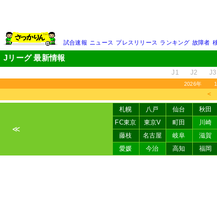
試合速報
ニュース
プレスリリース
ランキング
故障者
Jリーグ 最新情報
J1
J2
J3
2026年
＜
札幌
八戸
仙台
秋田
FC東京
東京V
町田
川崎
≪
藤枝
名古屋
岐阜
滋賀
愛媛
今治
高知
福岡