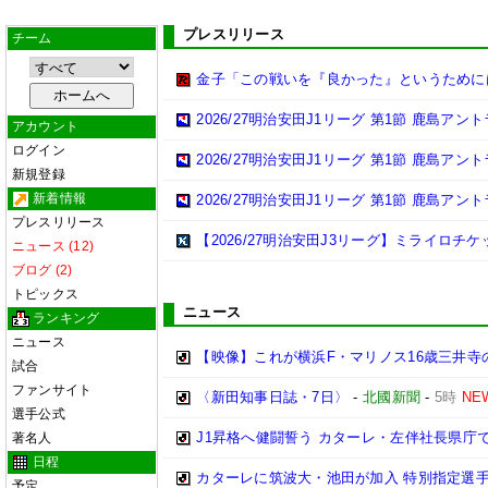
プレスリリース
チーム
金子「この戦いを『良かった』というために
2026/27明治安田J1リーグ 第1節 鹿島ア
アカウント
ログイン
2026/27明治安田J1リーグ 第1節 鹿島ア
新規登録
新着情報
2026/27明治安田J1リーグ 第1節 鹿島ア
プレスリリース
【2026/27明治安田J3リーグ】ミライロチ
ニュース (12)
ブログ (2)
トピックス
ニュース
ランキング
ニュース
【映像】これが横浜F・マリノス16歳三井寺
試合
ファンサイト
〈新田知事日誌・7日〉
-
北國新聞
-
5時
NE
選手公式
J1昇格へ健闘誓う カターレ・左伴社長県庁
著名人
日程
カターレに筑波大・池田が加入 特別指定選
予定