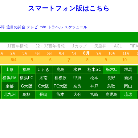
スマートフォン版はこちら
移籍
注目の試合
テレビ
toto
トラベル
スケジュール
J1百年構想
J2・J3百年構想
Jカップ
天皇杯
ACL
FI
8月
1月
2月
3月
4月
5月
6月
7月
9月
10月
11月
7
8/4
5
6
8
9
10
山形
福島
いわき
鹿島
水戸
栃木SC
栃木C
群馬
横浜FM
横浜FC
湘南
相模原
甲府
松本
長野
新潟
京都
G大阪
C大阪
FC大阪
奈良
神戸
鳥取
岡山
北九州
鳥栖
長崎
熊本
大分
宮崎
鹿児島
琉球