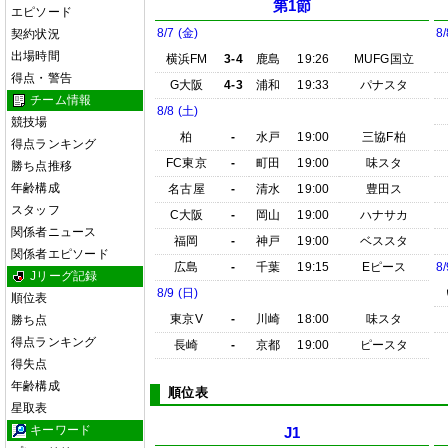
第1節
エピソード
8/7 (金)
8/
契約状況
出場時間
横浜FM
3-4
鹿島
19:26
MUFG国立
得点・警告
G大阪
4-3
浦和
19:33
パナスタ
チーム情報
8/8 (土)
競技場
柏
-
水戸
19:00
三協F柏
得点ランキング
FC東京
-
町田
19:00
味スタ
勝ち点推移
年齢構成
名古屋
-
清水
19:00
豊田ス
スタッフ
C大阪
-
岡山
19:00
ハナサカ
関係者ニュース
福岡
-
神戸
19:00
ベススタ
関係者エピソード
広島
-
千葉
19:15
Eピース
8/
Jリーグ記録
8/9 (日)
順位表
東京V
-
川崎
18:00
味スタ
勝ち点
得点ランキング
長崎
-
京都
19:00
ピースタ
得失点
年齢構成
順位表
星取表
キーワード
J1