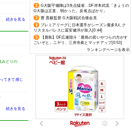
2
G大阪守備陣は3失点猛省…DF岸本武流「きょうの
G大阪は正直、弱かった。反省点ばかり」
3
曺 貴裁監督 G大阪戦試合後会見
続きを見る
4
プレミアリーグに日本選手がシーズン最多9人 ク
リスタルパレスに冨安健洋が加入[0:44]
5
【鹿島】DF広瀬陸斗「鹿島の若いやつらの方がす
ごいぞと」ニヤリ、三井寺眞とマッチアップ[0:53]
ランキングページを表示
島みどりの
戻ってきて感じ
時
続きを見る