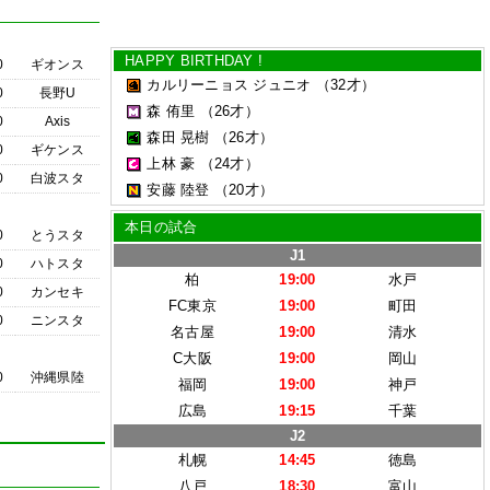
HAPPY BIRTHDAY !
0
ギオンス
カルリーニョス ジュニオ
（32才）
0
長野U
森 侑里
（26才）
0
Axis
森田 晃樹
（26才）
0
ギケンス
上林 豪
（24才）
0
白波スタ
安藤 陸登
（20才）
本日の試合
0
とうスタ
J1
0
ハトスタ
柏
19:00
水戸
0
カンセキ
FC東京
19:00
町田
0
ニンスタ
名古屋
19:00
清水
C大阪
19:00
岡山
0
沖縄県陸
福岡
19:00
神戸
広島
19:15
千葉
J2
札幌
14:45
徳島
八戸
18:30
富山