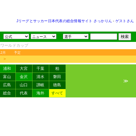
Jリーグとサッカー日本代表の総合情報サイト さっかりん
-
ゲストさん
FAワールドカップ
12月
予定
＞
浦和
大宮
千葉
柏
富山
金沢
清水
磐田
≫
広島
山口
讃岐
徳島
総合
代表
海外
すべて