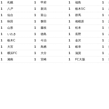
1
札幌
1
甲府
1
福島
1
1
八戸
1
新潟
1
栃木SC
1
1
仙台
1
富山
1
群馬
1
1
秋田
1
磐田
1
相模原
1
1
山形
1
藤枝
1
松本
1
1
いわき
1
徳島
1
長野
1
1
栃木C
1
今治
1
金沢
1
1
大宮
1
鳥栖
1
岐阜
1
1
横浜FC
1
大分
1
滋賀
1
1
湘南
1
宮崎
1
FC大阪
1