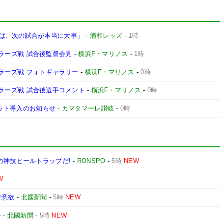
は、次の試合が本当に大事」
-
浦和レッズ
-
1時
ントラーズ戦 試合後監督会見
-
横浜F・マリノス
-
1時
ントラーズ戦 フォトギャラリー
-
横浜F・マリノス
-
0時
ントラーズ戦 試合後選手コメント
-
横浜F・マリノス
-
0時
ケット導入のお知らせ
-
カマタマーレ讃岐
-
0時
の神技ヒールトラップだ!
-
RONSPO
-
5時
NEW
W
で意欲
-
北國新聞
-
5時
NEW
手
-
北國新聞
-
5時
NEW