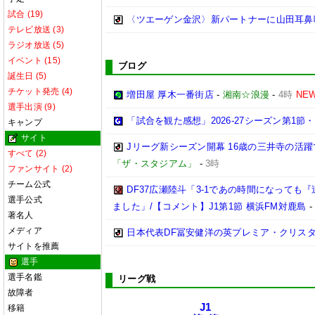
試合 (19)
〈ツエーゲン金沢〉新パートナーに山田耳鼻
テレビ放送 (3)
ラジオ放送 (5)
イベント (15)
ブログ
誕生日 (5)
チケット発売 (4)
増田屋 厚木一番街店
-
湘南☆浪漫
-
4時
NE
選手出演 (9)
「試合を観た感想」2026-27シーズン第1節・2
キャンプ
サイト
Jリーグ新シーズン開幕 16歳の三井寺の活
すべて (2)
「ザ・スタジアム」
-
3時
ファンサイト (2)
チーム公式
DF37広瀬陸斗「3-1であの時間になって
選手公式
ました」/【コメント】J1第1節 横浜FM対鹿島
著名人
メディア
日本代表DF冨安健洋の英プレミア・クリス
サイトを推薦
選手
選手名鑑
リーグ戦
故障者
J1
移籍