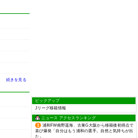
続きを見る
ピックアップ
Jリーグ移籍情報
ニュース アクセスランキング
1
浦和FW南野遥海、古巣G大阪から移籍後初得点で
喜び爆発「自分はもう浦和の選手。自然と気持ちが出
た」