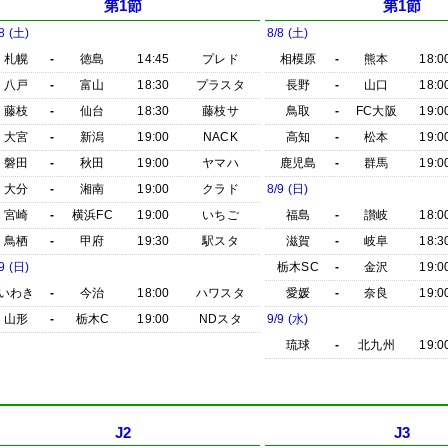
第1節
第1節
8 (土)
8/8 (土)
札幌
-
徳島
14:45
プレド
相模原
-
熊本
18:0
八戸
-
富山
18:30
プラスタ
長野
-
山口
18:0
藤枝
-
仙台
18:30
藤枝サ
鳥取
-
FC大阪
19:0
大宮
-
新潟
19:00
NACK
高知
-
松本
19:0
磐田
-
秋田
19:00
ヤマハ
鹿児島
-
群馬
19:0
大分
-
湘南
19:00
クラド
8/9 (日)
宮崎
-
横浜FC
19:00
いちご
福島
-
讃岐
18:0
鳥栖
-
甲府
19:30
駅スタ
滋賀
-
岐阜
18:3
9 (日)
栃木SC
-
金沢
19:0
いわき
-
今治
18:00
ハワスタ
愛媛
-
奈良
19:0
山形
-
栃木C
19:00
NDスタ
9/9 (水)
琉球
-
北九州
19:0
J2
J3