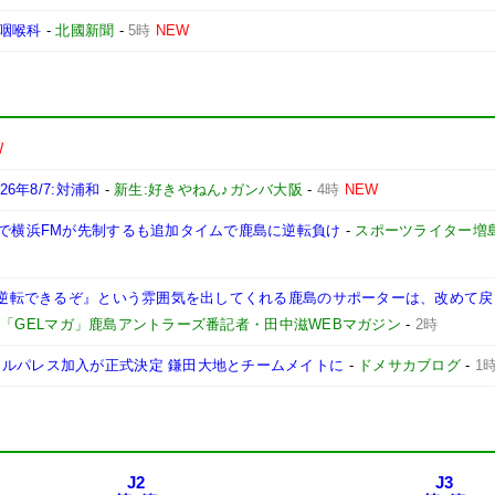
咽喉科
-
北國新聞
-
5時
NEW
W
6年8/7:対浦和
-
新生:好きやねん♪ガンバ大阪
-
4時
NEW
躍で横浜FMが先制するも追加タイムで鹿島に逆転負け
-
スポーツライター増
も『逆転できるぞ』という雰囲気を出してくれる鹿島のサポーターは、改めて
-
「GELマガ」鹿島アントラーズ番記者・田中滋WEBマガジン
-
2時
タルパレス加入が正式決定 鎌田大地とチームメイトに
-
ドメサカブログ
-
1
J2
J3