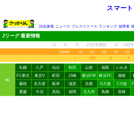
スマート
試合速報
ニュース
プレスリリース
ランキング
故障者
Jリーグ 最新情報
J1
J2
J3
J1百年構想
J2・J3百
2026年
1月
2月
3月
4月
5月
＜
8/5
6
7
札幌
八戸
仙台
秋田
山形
福島
いわき
FC東京
東京V
町田
川崎
横浜FM
横浜FC
湘南
≪
藤枝
名古屋
岐阜
滋賀
京都
G大阪
C大阪
愛媛
今治
高知
福岡
北九州
鳥栖
長崎