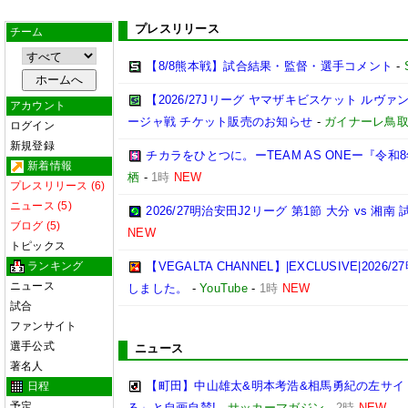
プレスリリース
チーム
【8/8熊本戦】試合結果・監督・選手コメント
-
【2026/27Jリーグ ヤマザキビスケット ルヴァン
アカウント
ージャ戦 チケット販売のお知らせ
-
ガイナーレ鳥
ログイン
新規登録
チカラをひとつに。ーTEAM AS ONEー『令
新着情報
栖
-
1時
NEW
プレスリリース (6)
ニュース (5)
2026/27明治安田J2リーグ 第1節 大分 vs 
ブログ (5)
NEW
トピックス
ランキング
【VEGALTA CHANNEL】|EXCLUSIVE|20
ニュース
しました。
-
YouTube
-
1時
NEW
試合
ファンサイト
選手公式
ニュース
著名人
【町田】中山雄太&明本考浩&相馬勇紀の左サイ
日程
予定
る」と自画自賛!
-
サッカーマガジン
-
2時
NEW