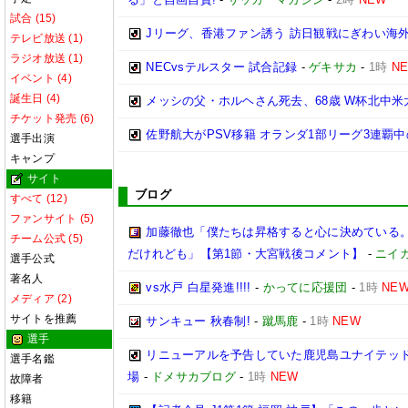
試合 (15)
Jリーグ、香港ファン誘う 訪日観戦にぎわい海
テレビ放送 (1)
ラジオ放送 (1)
NECvsテルスター 試合記録
-
ゲキサカ
-
1時
N
イベント (4)
誕生日 (4)
メッシの父・ホルヘさん死去、68歳 W杯北中
チケット発売 (6)
佐野航大がPSV移籍 オランダ1部リーグ3連覇
選手出演
キャンプ
サイト
ブログ
すべて (12)
ファンサイト (5)
加藤徹也「僕たちは昇格すると心に決めている
チーム公式 (5)
だけれども」【第1節・大宮戦後コメント】
-
ニイ
選手公式
著名人
vs水戸 白星発進!!!!
-
かってに応援団
-
1時
NE
メディア (2)
サイトを推薦
サンキュー 秋春制!
-
蹴馬鹿
-
1時
NEW
選手
リニューアルを予告していた鹿児島ユナイテッド
選手名鑑
場
-
ドメサカブログ
-
1時
NEW
故障者
移籍