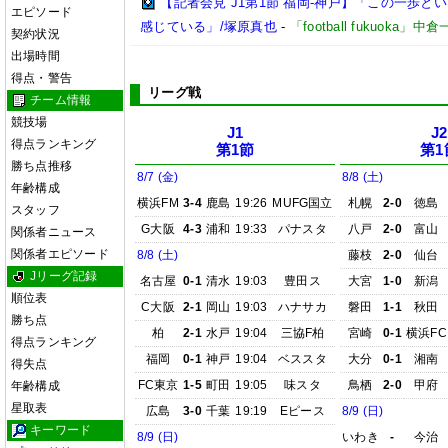
【記者会見 J1第1節 福岡-神戸】「この一歩
エピソード
感じている」/塚原真也
-
「football fukuoka」中
契約状況
出場時間
得点・警告
リーグ戦
チーム情報
競技場
J1
J2
得点ランキング
第1節
第1
勝ち点推移
8/7 (金)
8/8 (土)
年齢構成
横浜FM
3-4
鹿島
19:26
MUFG国立
札幌
2-0
徳島
スタッフ
G大阪
4-3
浦和
19:33
パナスタ
八戸
2-0
富山
関係者ニュース
関係者エピソード
8/8 (土)
藤枝
2-0
仙台
Jリーグ記録
名古屋
0-1
清水
19:03
豊田ス
大宮
1-0
新潟
順位表
C大阪
2-1
岡山
19:03
ハナサカ
磐田
1-1
秋田
勝ち点
柏
2-1
水戸
19:04
三協F柏
宮崎
0-1
横浜FC
得点ランキング
福岡
0-1
神戸
19:04
ベススタ
大分
0-1
湘南
得失点
FC東京
1-5
町田
19:05
味スタ
鳥栖
2-0
甲府
年齢構成
星取表
広島
3-0
千葉
19:19
Eピース
8/9 (日)
キーワード
8/9 (日)
いわき
-
今治