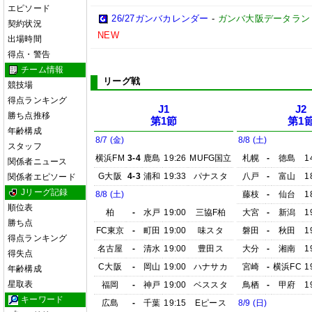
エピソード
26/27ガンバカレンダー
-
ガンバ大阪データランド(GA
契約状況
NEW
出場時間
得点・警告
チーム情報
リーグ戦
競技場
得点ランキング
J1
J2
勝ち点推移
第1節
第1
年齢構成
8/7 (金)
8/8 (土)
スタッフ
横浜FM
3-4
鹿島
19:26
MUFG国立
札幌
-
徳島
1
関係者ニュース
G大阪
4-3
浦和
19:33
パナスタ
八戸
-
富山
1
関係者エピソード
Jリーグ記録
8/8 (土)
藤枝
-
仙台
1
順位表
柏
-
水戸
19:00
三協F柏
大宮
-
新潟
1
勝ち点
FC東京
-
町田
19:00
味スタ
磐田
-
秋田
1
得点ランキング
名古屋
-
清水
19:00
豊田ス
大分
-
湘南
1
得失点
C大阪
-
岡山
19:00
ハナサカ
宮崎
-
横浜FC
1
年齢構成
星取表
福岡
-
神戸
19:00
ベススタ
鳥栖
-
甲府
1
キーワード
広島
-
千葉
19:15
Eピース
8/9 (日)