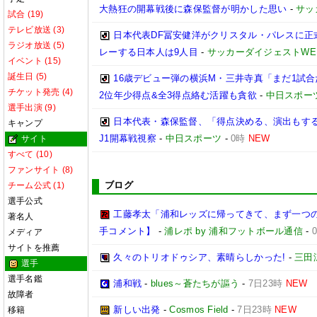
大熱狂の開幕戦後に森保監督が明かした思い
-
サッ
試合 (19)
テレビ放送 (3)
日本代表DF冨安健洋がクリスタル・パレスに正
ラジオ放送 (5)
レーする日本人は9人目
-
サッカーダイジェストWE
イベント (15)
誕生日 (5)
16歳デビュー弾の横浜M・三井寺真「まだ1試
チケット発売 (4)
2位年少得点&全3得点絡む活躍も貪欲
-
中日スポー
選手出演 (9)
日本代表・森保監督、「得点決める、演出もする」
キャンプ
J1開幕戦視察
-
中日スポーツ
-
0時
NEW
サイト
すべて (10)
ファンサイト (8)
ブログ
チーム公式 (1)
選手公式
工藤孝太「浦和レッズに帰ってきて、まず一つの
著名人
手コメント】
-
浦レポ by 浦和フットボール通信
-
メディア
サイトを推薦
久々のトリオドゥシア、素晴らしかった!
-
三田
選手
選手名鑑
浦和戦
-
blues～蒼たちが謳う
-
7日23時
NEW
故障者
新しい出発
-
Cosmos Field
-
7日23時
NEW
移籍