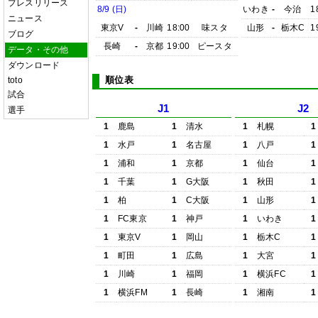
プレスリリース
8/9 (日)
いわき
-
今治
1
ニュース
東京V
-
川崎
18:00
味スタ
山形
-
栃木C
1
ブログ
長崎
-
京都
19:00
ピースタ
データ・その他
ダウンロード
順位表
toto
試合
J1
J2
選手
1
鹿島
1
清水
1
札幌
1
1
水戸
1
名古屋
1
八戸
1
1
浦和
1
京都
1
仙台
1
1
千葉
1
G大阪
1
秋田
1
1
柏
1
C大阪
1
山形
1
1
FC東京
1
神戸
1
いわき
1
1
東京V
1
岡山
1
栃木C
1
1
町田
1
広島
1
大宮
1
1
川崎
1
福岡
1
横浜FC
1
1
横浜FM
1
長崎
1
湘南
1