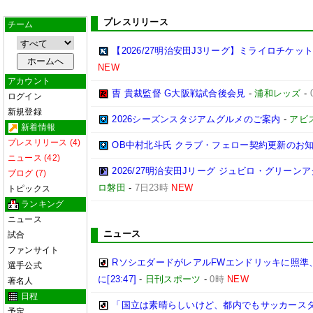
プレスリリース
チーム
【2026/27明治安田J3リーグ】ミライロチケ
NEW
アカウント
曺 貴裁監督 G大阪戦試合後会見
-
浦和レッズ
-
ログイン
新規登録
2026シーズンスタジアムグルメのご案内
-
アビ
新着情報
プレスリリース (4)
OB中村北斗氏 クラブ・フェロー契約更新のお
ニュース (42)
2026/27明治安田Jリーグ ジュビロ・グリー
ブログ (7)
ロ磐田
-
7日23時
NEW
トピックス
ランキング
ニュース
ニュース
試合
ファンサイト
RソシエダードがレアルFWエンドリッキに照準
選手公式
に[23:47]
-
日刊スポーツ
-
0時
NEW
著名人
日程
「国立は素晴らしいけど、都内でもサッカースタ
予定