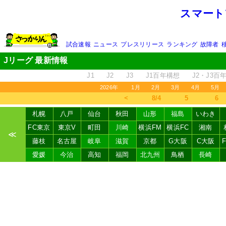
スマート
試合速報
ニュース
プレスリリース
ランキング
故障者
Jリーグ 最新情報
J1
J2
J3
J1百年構想
J2・J3百
2026年
1月
2月
3月
4月
5月
＜
8/4
5
6
札幌
八戸
仙台
秋田
山形
福島
いわき
FC東京
東京V
町田
川崎
横浜FM
横浜FC
湘南
≪
藤枝
名古屋
岐阜
滋賀
京都
G大阪
C大阪
愛媛
今治
高知
福岡
北九州
鳥栖
長崎