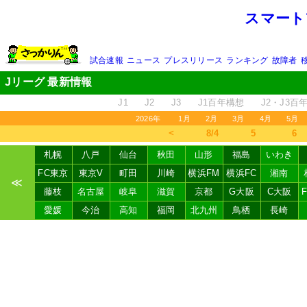
スマート
試合速報
ニュース
プレスリリース
ランキング
故障者
Jリーグ 最新情報
J1
J2
J3
J1百年構想
J2・J3百
2026年
1月
2月
3月
4月
5月
＜
8/4
5
6
札幌
八戸
仙台
秋田
山形
福島
いわき
FC東京
東京V
町田
川崎
横浜FM
横浜FC
湘南
≪
藤枝
名古屋
岐阜
滋賀
京都
G大阪
C大阪
愛媛
今治
高知
福岡
北九州
鳥栖
長崎