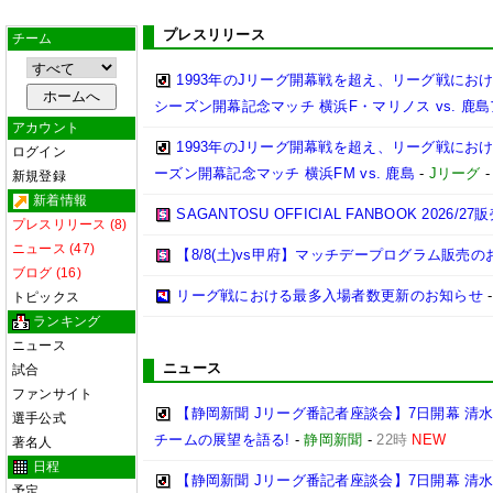
プレスリリース
チーム
1993年のJリーグ開幕戦を超え、リーグ戦における最多
シーズン開幕記念マッチ 横浜F・マリノス vs. 鹿島ア
アカウント
1993年のJリーグ開幕戦を超え、リーグ戦における最
ログイン
ーズン開幕記念マッチ 横浜FM vs. 鹿島
-
Jリーグ
新規登録
新着情報
SAGANTOSU OFFICIAL FANBOOK 2026/
プレスリリース (8)
ニュース (47)
【8/8(土)vs甲府】マッチデープログラム販売の
ブログ (16)
リーグ戦における最多入場者数更新のお知らせ
トピックス
ランキング
ニュース
ニュース
試合
ファンサイト
【静岡新聞 Jリーグ番記者座談会】7日開幕 清水
選手公式
チームの展望を語る!
-
静岡新聞
-
22時
NEW
著名人
日程
【静岡新聞 Jリーグ番記者座談会】7日開幕 清水
予定