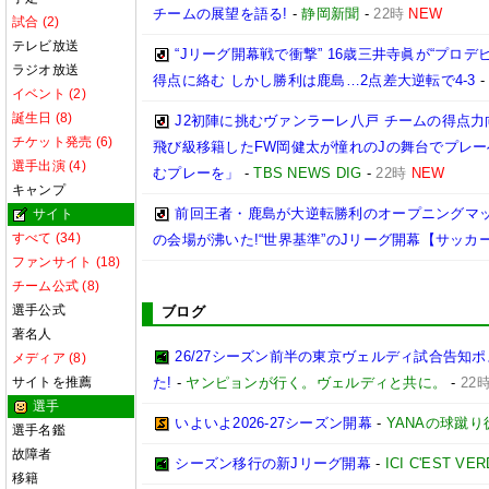
チームの展望を語る!
-
静岡新聞
-
22時
NEW
試合 (2)
テレビ放送
“Jリーグ開幕戦で衝撃” 16歳三井寺眞が“プロ
ラジオ放送
得点に絡む しかし勝利は鹿島…2点差大逆転で4-3
イベント (2)
誕生日 (8)
J2初陣に挑むヴァンラーレ八戸 チームの得点力向
チケット発売 (6)
飛び級移籍したFW岡健太が憧れのJの舞台でプレー
選手出演 (4)
むプレーを」
-
TBS NEWS DIG
-
22時
NEW
キャンプ
前回王者・鹿島が大逆転勝利のオープニングマッ
サイト
すべて (34)
の会場が沸いた!“世界基準”のJリーグ開幕【サッカ
ファンサイト (18)
チーム公式 (8)
選手公式
ブログ
著名人
26/27シーズン前半の東京ヴェルディ試合告知
メディア (8)
サイトを推薦
た!
-
ヤンピョンが行く。ヴェルディと共に。
-
22
選手
いよいよ2026-27シーズン開幕
-
YANAの球蹴
選手名鑑
故障者
シーズン移行の新Jリーグ開幕
-
ICI C'EST VE
移籍