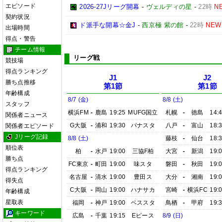
エピソード
2026-27Jリーグ開幕
-
ヴェルディの星
-
22時
N
契約状況
ド派手な開幕☆金J
-
西京極 紫の館
-
22時
NEW
出場時間
得点・警告
チーム情報
リーグ戦
競技場
得点ランキング
J1
J2
勝ち点推移
第1節
第1節
年齢構成
8/7 (金)
8/8 (土)
スタッフ
横浜FM
-
鹿島
19:25
MUFG国立
札幌
-
徳島
14:
関係者ニュース
G大阪
-
浦和
19:30
パナスタ
八戸
-
富山
18:
関係者エピソード
Jリーグ記録
8/8 (土)
藤枝
-
仙台
18:
順位表
柏
-
水戸
19:00
三協F柏
大宮
-
新潟
19:
勝ち点
FC東京
-
町田
19:00
味スタ
磐田
-
秋田
19:
得点ランキング
名古屋
-
清水
19:00
豊田ス
大分
-
湘南
19:
得失点
C大阪
-
岡山
19:00
ハナサカ
宮崎
-
横浜FC
19:
年齢構成
星取表
福岡
-
神戸
19:00
ベススタ
鳥栖
-
甲府
19:
キーワード
広島
-
千葉
19:15
Eピース
8/9 (日)