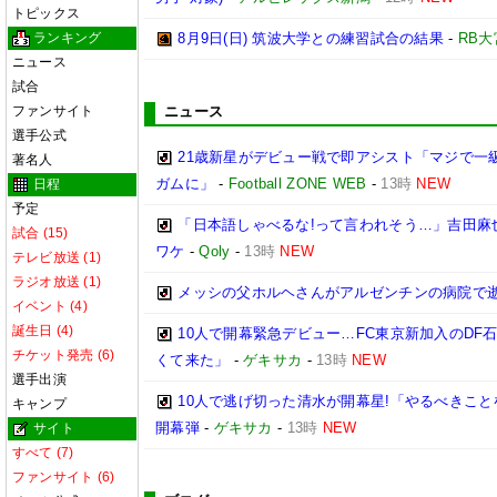
トピックス
ランキング
8月9日(日) 筑波大学との練習試合の結果
-
RB
ニュース
試合
ファンサイト
ニュース
選手公式
21歳新星がデビュー戦で即アシスト「マジで一
著名人
ガムに」
-
Football ZONE WEB
-
13時
NEW
日程
予定
「日本語しゃべるな!って言われそう…」吉田麻
試合 (15)
ワケ
-
Qoly
-
13時
NEW
テレビ放送 (1)
ラジオ放送 (1)
メッシの父ホルヘさんがアルゼンチンの病院で逝
イベント (4)
誕生日 (4)
10人で開幕緊急デビュー…FC東京新加入のDF
チケット発売 (6)
くて来た」
-
ゲキサカ
-
13時
NEW
選手出演
10人で逃げ切った清水が開幕星!「やるべきこ
キャンプ
開幕弾
-
ゲキサカ
-
13時
NEW
サイト
すべて (7)
ファンサイト (6)