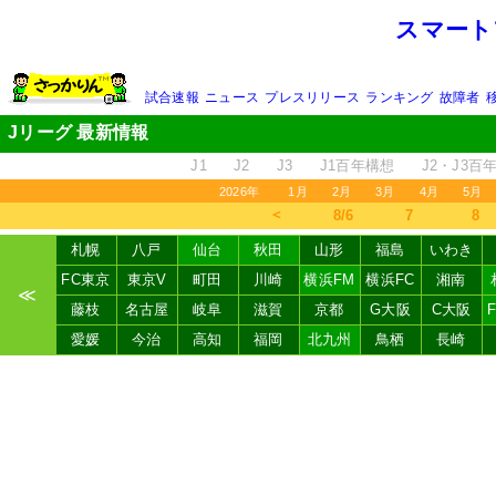
スマート
試合速報
ニュース
プレスリリース
ランキング
故障者
Jリーグ 最新情報
J1
J2
J3
J1百年構想
J2・J3百
2026年
1月
2月
3月
4月
5月
＜
8/6
7
8
札幌
八戸
仙台
秋田
山形
福島
いわき
FC東京
東京V
町田
川崎
横浜FM
横浜FC
湘南
≪
藤枝
名古屋
岐阜
滋賀
京都
G大阪
C大阪
愛媛
今治
高知
福岡
北九州
鳥栖
長崎