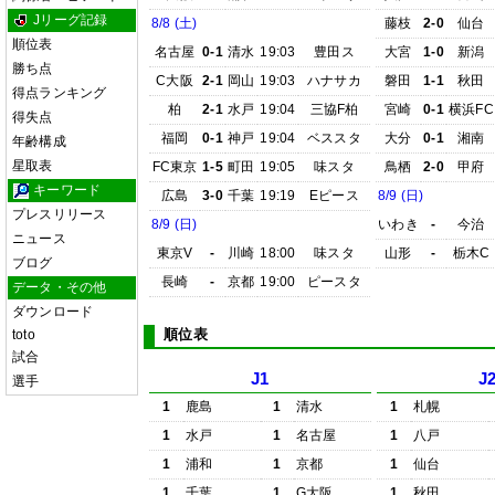
Jリーグ記録
8/8 (土)
藤枝
2-0
仙台
順位表
名古屋
0-1
清水
19:03
豊田ス
大宮
1-0
新潟
勝ち点
C大阪
2-1
岡山
19:03
ハナサカ
磐田
1-1
秋田
得点ランキング
柏
2-1
水戸
19:04
三協F柏
宮崎
0-1
横浜FC
得失点
福岡
0-1
神戸
19:04
ベススタ
大分
0-1
湘南
年齢構成
星取表
FC東京
1-5
町田
19:05
味スタ
鳥栖
2-0
甲府
キーワード
広島
3-0
千葉
19:19
Eピース
8/9 (日)
プレスリリース
8/9 (日)
いわき
-
今治
ニュース
東京V
-
川崎
18:00
味スタ
山形
-
栃木C
ブログ
長崎
-
京都
19:00
ピースタ
データ・その他
ダウンロード
順位表
toto
試合
J1
J
選手
1
鹿島
1
清水
1
札幌
1
水戸
1
名古屋
1
八戸
1
浦和
1
京都
1
仙台
1
千葉
1
G大阪
1
秋田