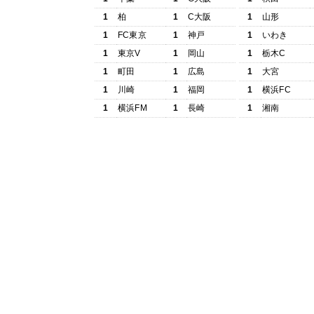
1
柏
1
C大阪
1
山形
1
FC東京
1
神戸
1
いわき
1
東京V
1
岡山
1
栃木C
1
町田
1
広島
1
大宮
1
川崎
1
福岡
1
横浜FC
1
横浜FM
1
長崎
1
湘南