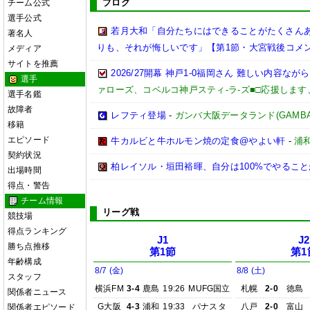
ブログ
チーム公式
選手公式
若月大和「自分たちにはできることがたくさん
著名人
りも、それが悔しいです」【第1節・大宮戦後コメ
メディア
サイトを推薦
2026/27開幕 神戸1-0福岡さん 難しい内容な
選手
ァローズ、コベルコ神戸スティ-ラ-ズ■□応援しま
選手名鑑
故障者
レフティ登場
-
ガンバ大阪データランド(GAMBA OS
移籍
エピソード
牛カルビと牛ホルモン焼の定食@やよい軒
-
浦
契約状況
柏レイソル・垣田裕暉、自分は100%でやるこ
出場時間
得点・警告
チーム情報
リーグ戦
競技場
得点ランキング
J1
J2
勝ち点推移
第1節
第1
年齢構成
8/7 (金)
8/8 (土)
スタッフ
横浜FM
3-4
鹿島
19:26
MUFG国立
札幌
2-0
徳島
関係者ニュース
G大阪
4-3
浦和
19:33
パナスタ
八戸
2-0
富山
関係者エピソード