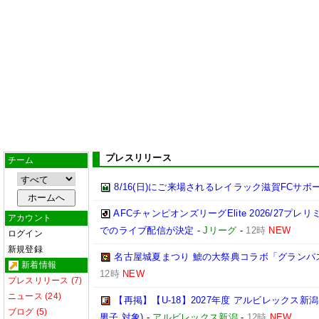
プレスリリース
チーム
8/16(日)にご来場されるレイラック滋賀FCサ
AFCチャンピオンズリーグElite 2026/27プ
アカウント
でのライブ配信が決定
-
Jリーグ
-
12時
NEW
ログイン
新規登録
名古屋城夏まつり 鯱の大祭典コラボ「グランパ
新着情報
12時
NEW
プレスリリース (7)
ニュース (24)
【再掲】【U-18】2027年度 アルビレックス新
ブログ (5)
男子 対象)
-
アルビレックス新潟
-
12時
NEW