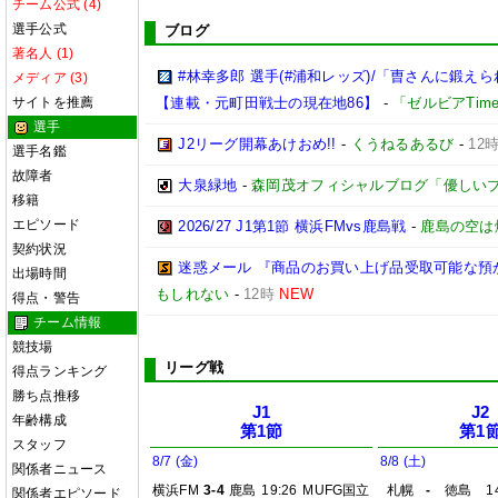
チーム公式 (4)
選手公式
ブログ
著名人 (1)
#林幸多郎 選手(#浦和レッズ)/「曺さんに鍛
メディア (3)
サイトを推薦
【連載・元町田戦士の現在地86】
-
「ゼルビアTim
選手
J2リーグ開幕あけおめ!!
-
くうねるあるび
-
12
選手名鑑
故障者
大泉緑地
-
森岡茂オフィシャルブログ「優しいブログ」
移籍
エピソード
2026/27 J1第1節 横浜FMvs鹿島戦
-
鹿島の空は
契約状況
迷惑メール 『商品のお買い上げ品受取可能な預
出場時間
もしれない
-
12時
NEW
得点・警告
チーム情報
競技場
リーグ戦
得点ランキング
勝ち点推移
J1
J2
年齢構成
第1節
第1
スタッフ
8/7 (金)
8/8 (土)
関係者ニュース
横浜FM
3-4
鹿島
19:26
MUFG国立
札幌
-
徳島
1
関係者エピソード