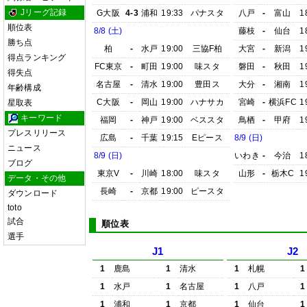
Jリーグ記録
G大阪
4-3
浦和
19:33
パナスタ
八戸
-
富山
1
順位表
8/8 (土)
藤枝
-
仙台
1
勝ち点
柏
-
水戸
19:00
三協F柏
大宮
-
新潟
1
得点ランキング
FC東京
-
町田
19:00
味スタ
磐田
-
秋田
1
得失点
名古屋
-
清水
19:00
豊田ス
大分
-
湘南
1
年齢構成
C大阪
-
岡山
19:00
ハナサカ
宮崎
-
横浜FC
1
星取表
キーワード
福岡
-
神戸
19:00
ベススタ
鳥栖
-
甲府
1
プレスリリース
広島
-
千葉
19:15
Eピース
8/9 (日)
ニュース
8/9 (日)
いわき
-
今治
1
ブログ
東京V
-
川崎
18:00
味スタ
山形
-
栃木C
1
データ・その他
長崎
-
京都
19:00
ピースタ
ダウンロード
toto
試合
順位表
選手
J1
J2
1
鹿島
1
清水
1
札幌
1
1
水戸
1
名古屋
1
八戸
1
1
浦和
1
京都
1
仙台
1