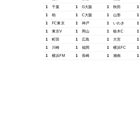
1
千葉
1
G大阪
1
秋田
1
1
柏
1
C大阪
1
山形
1
1
FC東京
1
神戸
1
いわき
1
1
東京V
1
岡山
1
栃木C
1
1
町田
1
広島
1
大宮
1
1
川崎
1
福岡
1
横浜FC
1
1
横浜FM
1
長崎
1
湘南
1