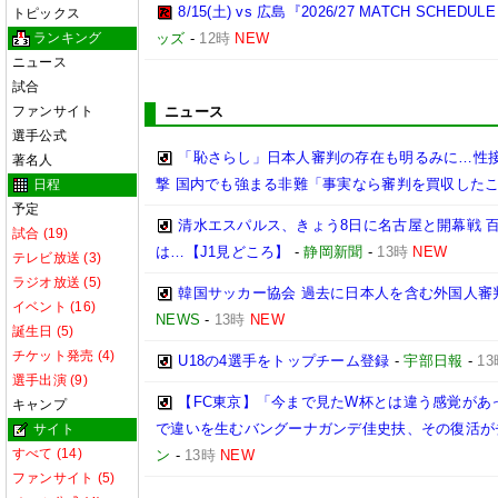
8/15(土) vs 広島『2026/27 MATCH SC
トピックス
ランキング
ッズ
-
12時
NEW
ニュース
試合
ファンサイト
ニュース
選手公式
「恥さらし」日本人審判の存在も明るみに…性
著名人
撃 国内でも強まる非難「事実なら審判を買収した
日程
予定
清水エスパルス、きょう8日に名古屋と開幕戦 
試合 (19)
は…【J1見どころ】
-
静岡新聞
-
13時
NEW
テレビ放送 (3)
ラジオ放送 (5)
韓国サッカー協会 過去に日本人を含む外国人審
イベント (16)
NEWS
-
13時
NEW
誕生日 (5)
チケット発売 (4)
U18の4選手をトップチーム登録
-
宇部日報
-
13
選手出演 (9)
【FC東京】「今まで見たW杯とは違う感覚があ
キャンプ
で違いを生むバングーナガンデ佳史扶、その復活が
サイト
すべて (14)
ン
-
13時
NEW
ファンサイト (5)