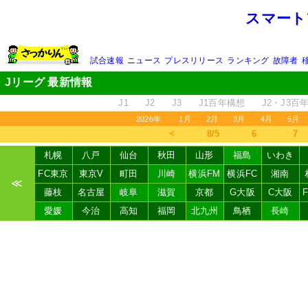
スマート
試合速報
ニュース
プレスリリース
ランキング
故障者
Jリーグ 最新情報
J1
J2
J3
J1百年構想
J2・J3百
2026年
1月
2月
3月
4月
5月
＜
8/5
6
7
札幌
八戸
仙台
秋田
山形
福島
いわき
FC東京
東京V
町田
川崎
横浜FM
横浜FC
湘南
≪
藤枝
名古屋
岐阜
滋賀
京都
G大阪
C大阪
愛媛
今治
高知
福岡
北九州
鳥栖
長崎