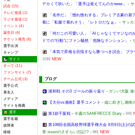
デカくて吹いた」「選手は覚えてんのかwww」
-
サ
試合 (15)
テレビ放送 (1)
「名作だ」「惚れ惚れする」プレミア古豪の新ア
ラジオ放送 (1)
着に「私服で着れそう」「レトロだなぁ」
-
サッカ
イベント (4)
誕生日 (4)
「何だこの可愛い人」「AIじゃなくてマジなのか
チケット発売 (6)
ドでの“行動”にファン騒然「危険なテンション」
-
選手出演
「本気で昇格を目指すなら勝つべき試合」 ブラ
キャンプ
10時
NEW
サイト
すべて (11)
ファンサイト (7)
ブログ
チーム公式 (3)
選手公式
浦和戦 その3 ゴールの振り返り
-
ガンバ大阪 進
著名人
メディア
【大分vs湘南】選手コメント
-
縦に紡ぎし湘南
サイトを推薦
選手
第1節千葉戦
-
今週のSANFRECCE Diary
-
9時
選手名鑑
第108回全国高校野球選手権大会 8月8日(土)の
故障者
章:issanのさすらい日記!?
-
9時
NEW
移籍