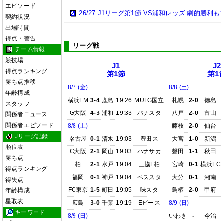
エピソード
26/27 J1リーグ第1節 VS浦和レッズ 劇的勝
契約状況
出場時間
得点・警告
リーグ戦
チーム情報
競技場
J1
J2
得点ランキング
第1節
第1
勝ち点推移
8/7 (金)
8/8 (土)
年齢構成
横浜FM
3-4
鹿島
19:26
MUFG国立
札幌
2-0
徳島
スタッフ
G大阪
4-3
浦和
19:33
パナスタ
八戸
2-0
富山
関係者ニュース
関係者エピソード
8/8 (土)
藤枝
2-0
仙台
Jリーグ記録
名古屋
0-1
清水
19:03
豊田ス
大宮
1-0
新潟
順位表
C大阪
2-1
岡山
19:03
ハナサカ
磐田
1-1
秋田
勝ち点
柏
2-1
水戸
19:04
三協F柏
宮崎
0-1
横浜FC
得点ランキング
福岡
0-1
神戸
19:04
ベススタ
大分
0-1
湘南
得失点
FC東京
1-5
町田
19:05
味スタ
鳥栖
2-0
甲府
年齢構成
星取表
広島
3-0
千葉
19:19
Eピース
8/9 (日)
キーワード
8/9 (日)
いわき
-
今治