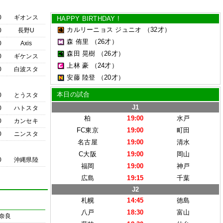
0
ギオンス
HAPPY BIRTHDAY !
カルリーニョス ジュニオ
（32才）
0
長野U
森 侑里
（26才）
0
Axis
森田 晃樹
（26才）
0
ギケンス
上林 豪
（24才）
0
白波スタ
安藤 陸登
（20才）
本日の試合
0
とうスタ
J1
0
ハトスタ
柏
19:00
水戸
0
カンセキ
FC東京
19:00
町田
0
ニンスタ
名古屋
19:00
清水
C大阪
19:00
岡山
0
沖縄県陸
福岡
19:00
神戸
広島
19:15
千葉
J2
札幌
14:45
徳島
八戸
18:30
富山
奈良