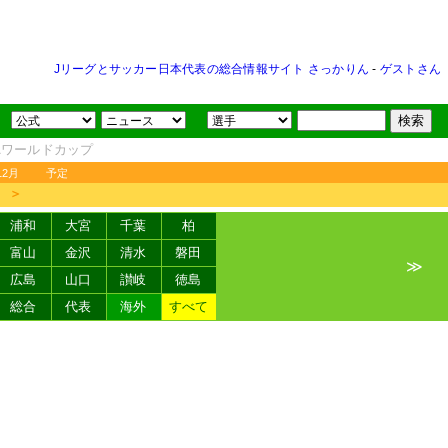
Jリーグとサッカー日本代表の総合情報サイト さっかりん
-
ゲストさん
FAワールドカップ
12月
予定
＞
浦和
大宮
千葉
柏
富山
金沢
清水
磐田
≫
広島
山口
讃岐
徳島
総合
代表
海外
すべて