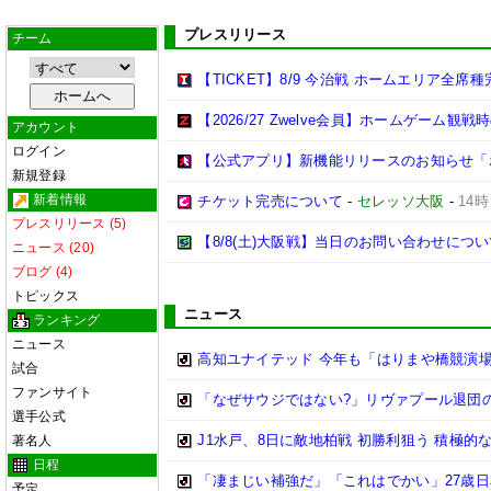
プレスリリース
チーム
【TICKET】8/9 今治戦 ホームエリア全
【2026/27 Zwelve会員】ホームゲーム
アカウント
ログイン
【公式アプリ】新機能リリースのお知らせ「ポ
新規登録
新着情報
チケット完売について
-
セレッソ大阪
-
14時
プレスリリース (5)
【8/8(土)大阪戦】当日のお問い合わせにつ
ニュース (20)
ブログ (4)
トピックス
ニュース
ランキング
ニュース
高知ユナイテッド 今年も「はりまや橋競演場」
試合
ファンサイト
「なぜサウジではない?」リヴァプール退団
選手公式
J1水戸、8日に敵地柏戦 初勝利狙う 積極的
著名人
日程
「凄まじい補強だ」「これはでかい」27歳日
予定