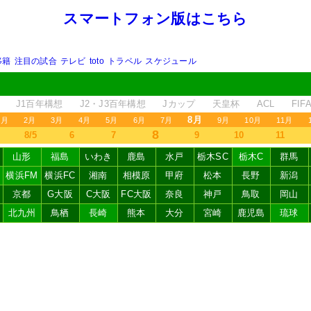
スマートフォン版はこちら
移籍
注目の試合
テレビ
toto
トラベル
スケジュール
J1百年構想
J2・J3百年構想
Jカップ
天皇杯
ACL
FI
8月
1月
2月
3月
4月
5月
6月
7月
9月
10月
11月
8
8/5
6
7
9
10
11
山形
福島
いわき
鹿島
水戸
栃木SC
栃木C
群馬
横浜FM
横浜FC
湘南
相模原
甲府
松本
長野
新潟
京都
G大阪
C大阪
FC大阪
奈良
神戸
鳥取
岡山
北九州
鳥栖
長崎
熊本
大分
宮崎
鹿児島
琉球