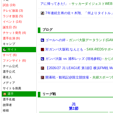
アに帰ってきた!」
-
サッカーダイジェストWEB
試合 (19)
テレビ放送 (3)
7年連続主将の佐々木翔、「何よりタイトル
ラジオ放送 (5)
イベント (16)
誕生日 (5)
ブログ
チケット発売 (4)
選手出演 (9)
ゴールへの絆
-
ガンバ大阪データランド(GAMBA 
キャンプ
対ガンバ大阪戦:なんとも
-
SKK-REDSサ
サイト
すべて (6)
ガンバ大阪 vs 浦和レッズ (現地参戦)
-
かじ
ファンサイト (6)
チーム公式
【2026/27 J1 LEAGUE 第1節】横浜FM戦 Match
選手公式
著名人
開幕戦・観戦記@国立競技場
-
夫婦スポーツ
メディア
サイトを推薦
選手
リーグ戦
選手名鑑
J1
故障者
第1節
移籍