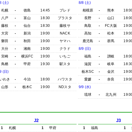
8 (土)
8/8 (土)
札幌
-
徳島
14:45
プレド
相模原
-
熊本
18:0
八戸
-
富山
18:30
プラスタ
長野
-
山口
18:0
藤枝
-
仙台
18:30
藤枝サ
鳥取
-
FC大阪
19:0
大宮
-
新潟
19:00
NACK
高知
-
松本
19:0
磐田
-
秋田
19:00
ヤマハ
鹿児島
-
群馬
19:0
大分
-
湘南
19:00
クラド
8/9 (日)
宮崎
-
横浜FC
19:00
いちご
福島
-
讃岐
18:0
鳥栖
-
甲府
19:30
駅スタ
滋賀
-
岐阜
18:3
9 (日)
栃木SC
-
金沢
19:0
いわき
-
今治
18:00
ハワスタ
愛媛
-
奈良
19:0
山形
-
栃木C
19:00
NDスタ
9/9 (水)
琉球
-
北九州
19:0
J2
J3
1
札幌
1
甲府
1
福島
1