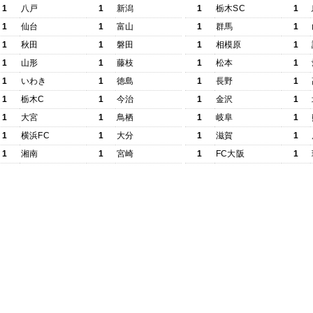
1
八戸
1
新潟
1
栃木SC
1
1
仙台
1
富山
1
群馬
1
1
秋田
1
磐田
1
相模原
1
1
山形
1
藤枝
1
松本
1
1
いわき
1
徳島
1
長野
1
1
栃木C
1
今治
1
金沢
1
1
大宮
1
鳥栖
1
岐阜
1
1
横浜FC
1
大分
1
滋賀
1
1
湘南
1
宮崎
1
FC大阪
1