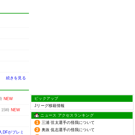
続きを見る
ピックアップ
時
NEW
Jリーグ移籍情報
-
15時
NEW
ニュース アクセスランキング
1
三浦 弦太選手の怪我について
2
奥抜 侃志選手の怪我について
人DFがプレミ