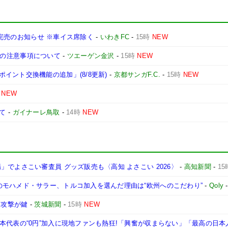
席種完売のお知らせ ※車イス席除く
-
いわきFC
-
15時
NEW
観戦時の注意事項について
-
ツエーゲン金沢
-
15時
NEW
イント交換機能の追加」(8/8更新)
-
京都サンガF.C.
-
15時
NEW
NEW
いて
-
ガイナーレ鳥取
-
14時
NEW
でよさこい審査員 グッズ販売も〈高知 よさこい 2026〉
-
高知新聞
-
15
のモハメド・サラー、トルコ加入を選んだ理由は“欧州へのこだわり”
-
Qoly
な攻撃が鍵
-
茨城新聞
-
15時
NEW
本代表の“0円”加入に現地ファンも熱狂!「興奮が収まらない」「最高の日本