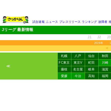
試合速報
ニュース
プレスリリース
ランキング
故障者
Jリーグ 最新情報
J1
J2
J3
2026年
＜
札幌
八戸
仙台
秋田
FC東京
東京V
町田
川崎
≪
藤枝
名古屋
岐阜
滋賀
愛媛
今治
高知
福岡