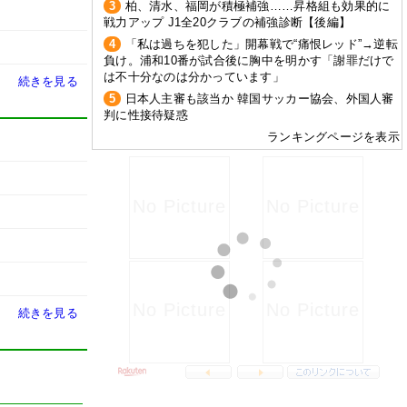
3
柏、清水、福岡が積極補強……昇格組も効果的に
戦力アップ J1全20クラブの補強診断【後編】
4
「私は過ちを犯した」開幕戦で“痛恨レッド”→逆転
負け。浦和10番が試合後に胸中を明かす「謝罪だけで
は不十分なのは分かっています」
続きを見る
5
日本人主審も該当か 韓国サッカー協会、外国人審
判に性接待疑惑
ランキングページを表示
続きを見る