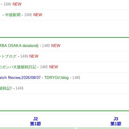
-
15時
NEW
」
-
中国新聞
-
15時
NEW
OSAKA dataland)
-
14時
NEW
ポートブログ
-
14時
NEW
のガンバ大阪観戦日記
-
14時
NEW
 Review,2026/08/07
-
TDRYOのblog
-
14時
観戦記!
-
14時
J2
J3
第1節
第1節