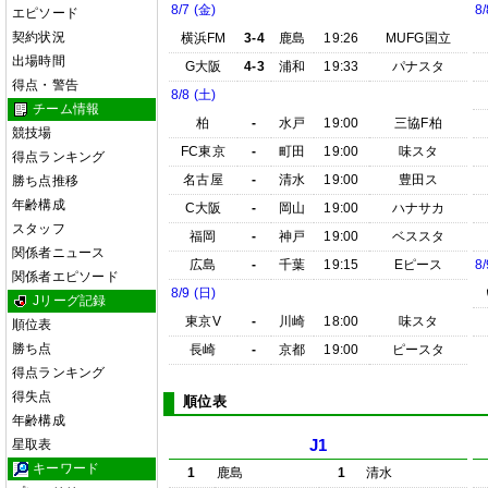
8/7 (金)
8/
エピソード
契約状況
横浜FM
3-4
鹿島
19:26
MUFG国立
出場時間
G大阪
4-3
浦和
19:33
パナスタ
得点・警告
8/8 (土)
チーム情報
柏
-
水戸
19:00
三協F柏
競技場
FC東京
-
町田
19:00
味スタ
得点ランキング
名古屋
-
清水
19:00
豊田ス
勝ち点推移
年齢構成
C大阪
-
岡山
19:00
ハナサカ
スタッフ
福岡
-
神戸
19:00
ベススタ
関係者ニュース
広島
-
千葉
19:15
Eピース
8/
関係者エピソード
8/9 (日)
Jリーグ記録
東京V
-
川崎
18:00
味スタ
順位表
勝ち点
長崎
-
京都
19:00
ピースタ
得点ランキング
得失点
順位表
年齢構成
星取表
J1
キーワード
1
鹿島
1
清水