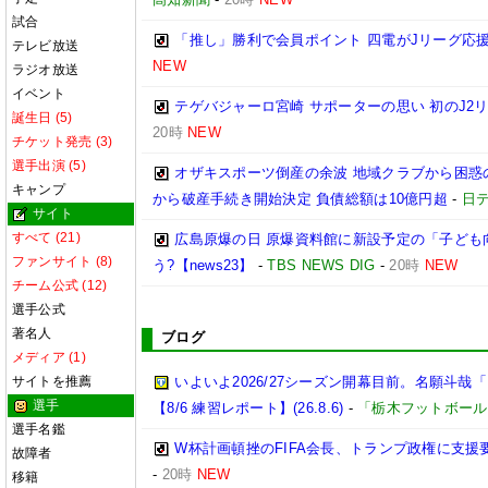
試合
「推し」勝利で会員ポイント 四電がJリーグ応
テレビ放送
NEW
ラジオ放送
イベント
テゲバジャーロ宮崎 サポーターの思い 初のJ2
誕生日 (5)
20時
NEW
チケット発売 (3)
選手出演 (5)
オザキスポーツ倒産の余波 地域クラブから困惑
キャンプ
から破産手続き開始決定 負債総額は10億円超
-
日テ
サイト
すべて (21)
広島原爆の日 原爆資料館に新設予定の「子ども
ファンサイト (8)
う?【news23】
-
TBS NEWS DIG
-
20時
NEW
チーム公式 (12)
選手公式
著名人
ブログ
メディア (1)
サイトを推薦
いよいよ2026/27シーズン開幕目前。名願斗
選手
【8/6 練習レポート】(26.8.6)
-
「栃木フットボール
選手名鑑
W杯計画頓挫のFIFA会長、トランプ政権に支援
故障者
-
20時
NEW
移籍