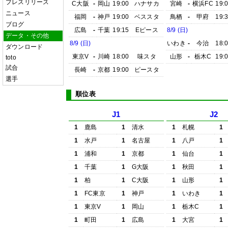
プレスリリース
C大阪
-
岡山
19:00
ハナサカ
宮崎
-
横浜FC
19:
ニュース
福岡
-
神戸
19:00
ベススタ
鳥栖
-
甲府
19:
ブログ
広島
-
千葉
19:15
Eピース
8/9 (日)
データ・その他
8/9 (日)
いわき
-
今治
18:
ダウンロード
東京V
-
川崎
18:00
味スタ
山形
-
栃木C
19:
toto
試合
長崎
-
京都
19:00
ピースタ
選手
順位表
J1
J2
1
鹿島
1
清水
1
札幌
1
1
水戸
1
名古屋
1
八戸
1
1
浦和
1
京都
1
仙台
1
1
千葉
1
G大阪
1
秋田
1
1
柏
1
C大阪
1
山形
1
1
FC東京
1
神戸
1
いわき
1
1
東京V
1
岡山
1
栃木C
1
1
町田
1
広島
1
大宮
1