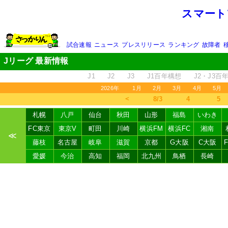
スマート
試合速報
ニュース
プレスリリース
ランキング
故障者
Jリーグ 最新情報
J1
J2
J3
J1百年構想
J2・J3百
2026年
1月
2月
3月
4月
5月
＜
8/3
4
5
札幌
八戸
仙台
秋田
山形
福島
いわき
FC東京
東京V
町田
川崎
横浜FM
横浜FC
湘南
≪
藤枝
名古屋
岐阜
滋賀
京都
G大阪
C大阪
愛媛
今治
高知
福岡
北九州
鳥栖
長崎