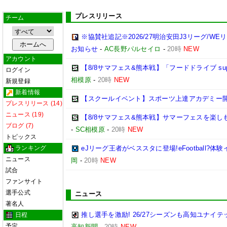
プレスリリース
チーム
※協賛社追記※2026/27明治安田J3リーグ/W
お知らせ
-
AC長野パルセイロ
-
20時
NEW
アカウント
【8/8サマフェス&熊本戦】「フードドライブ supp
ログイン
相模原
-
20時
NEW
新規登録
新着情報
【スクールイベント】スポーツ上達アカデミー
プレスリリース (14)
ニュース (19)
【8/8サマフェス&熊本戦】サマーフェスを楽し
ブログ (7)
-
SC相模原
-
20時
NEW
トピックス
ランキング
eJリーグ王者がベススタに登場!eFootball?体験
ニュース
岡
-
20時
NEW
試合
ファンサイト
選手公式
ニュース
著名人
推し選手を激励! 26/27シーズンも高知ユナイ
日程
予定
高知新聞
-
20時
NEW