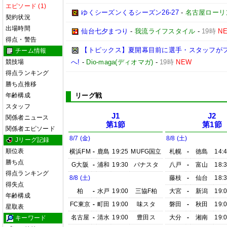
エピソード (1)
ゆくシーズンくるシーズン26-27
-
名古屋ローリ
契約状況
出場時間
仙台七夕まつり
-
我流ライフスタイル
-
19時
N
得点・警告
【トピックス】夏開幕目前に選手・スタッフが
チーム情報
競技場
へ!
-
Dio-maga(ディオマガ)
-
19時
NEW
得点ランキング
勝ち点推移
年齢構成
リーグ戦
スタッフ
J1
J2
関係者ニュース
第1節
第1節
関係者エピソード
8/7 (金)
8/8 (土)
Jリーグ記録
順位表
横浜FM
-
鹿島
19:25
MUFG国立
札幌
-
徳島
14:
勝ち点
G大阪
-
浦和
19:30
パナスタ
八戸
-
富山
18:
得点ランキング
8/8 (土)
藤枝
-
仙台
18:
得失点
柏
-
水戸
19:00
三協F柏
大宮
-
新潟
19:
年齢構成
FC東京
-
町田
19:00
味スタ
磐田
-
秋田
19:
星取表
名古屋
-
清水
19:00
豊田ス
大分
-
湘南
19:
キーワード