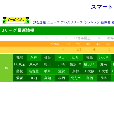
スマート
試合速報
ニュース
プレスリリース
ランキング
故障者
Jリーグ 最新情報
J1
J2
J3
J1百年構想
J2・J3百
2026年
1月
2月
3月
4月
5月
＜
8/3
4
5
札幌
八戸
仙台
秋田
山形
福島
いわき
FC東京
東京V
町田
川崎
横浜FM
横浜FC
湘南
≪
藤枝
名古屋
岐阜
滋賀
京都
G大阪
C大阪
愛媛
今治
高知
福岡
北九州
鳥栖
長崎