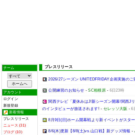
プレスリリース
チーム
2026/27シーズン UNITEDFRIDAY企画実施の
公開練習のお知らせ
-
SC相模原
-
6日23時
アカウント
ログイン
関西テレビ「夏休みはJ!新シーズン開幕!関西J
新規登録
のインタビューが放送されます!
-
セレッソ大阪
-
6
新着情報
プレスリリース
8月9日(日)ホーム開幕戦より新イベントがスター
ニュース (31)
8/6(木)更新【8/8(土)vs.山口戦】新グッズ情報
-
ブログ (10)