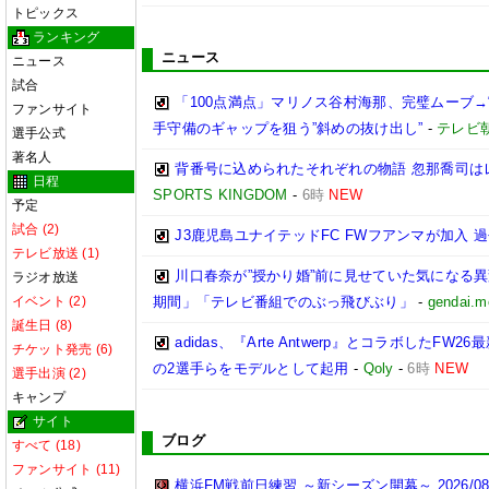
トピックス
ランキング
ニュース
ニュース
試合
「100点満点」マリノス谷村海那、完璧ムーブ→
ファンサイト
手守備のギャップを狙う”斜めの抜け出し”
-
テレビ
選手公式
著名人
背番号に込められたそれぞれの物語 忽那喬司は
日程
SPORTS KINGDOM
-
6時
NEW
予定
試合 (2)
J3鹿児島ユナイテッドFC FWフアンマが加入 過
テレビ放送 (1)
川口春奈が”授かり婚”前に見せていた気になる
ラジオ放送
イベント (2)
期間」「テレビ番組でのぶっ飛びぶり」
-
gendai.m
誕生日 (8)
adidas、『Arte Antwerp』とコラボした
チケット発売 (6)
の2選手らをモデルとして起用
-
Qoly
-
6時
NEW
選手出演 (2)
キャンプ
サイト
ブログ
すべて (18)
ファンサイト (11)
横浜FM戦前日練習 ～新シーズン開幕～,2026/08/