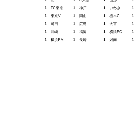
1
柏
1
C大阪
1
山形
1
1
FC東京
1
神戸
1
いわき
1
1
東京V
1
岡山
1
栃木C
1
1
町田
1
広島
1
大宮
1
1
川崎
1
福岡
1
横浜FC
1
1
横浜FM
1
長崎
1
湘南
1