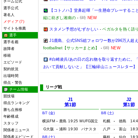
チーム公式
選手公式
【コトノハ】堂鼻起暉「一生懸命プレーするこ
著名人
縦に紡ぎし湘南の
-
6時
NEW
メディア (7)
サイトを推薦
スタメン予想がむずかしい
-
ベガルタを熱く語
選手
J1鹿島、公式SNS総フォロワー数が296万人超
選手名鑑
footballnet【サッカーまとめ】
-
6時
NEW
故障者
移籍
#白崎凌兵/あの日の忘れ物を取り返すために。
エピソード
おいて貢献しないと」【三輪緑山ニュースレター】
契約状況
出場時間
得点・警告
リーグ戦
チーム情報
競技場
J1
J2
得点ランキング
第1節
第1節
勝ち点推移
8/7 (金)
8/8 (土)
年齢構成
横浜FM
-
鹿島
19:25
MUFG国立
札幌
-
徳島
14:
スタッフ
G大阪
-
浦和
19:30
パナスタ
八戸
-
富山
18:
関係者ニュース
関係者エピソード
8/8 (土)
藤枝
-
仙台
18: