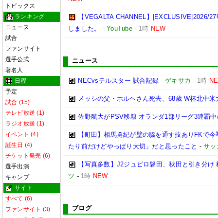
トピックス
ランキング
【VEGALTA CHANNEL】|EXCLUSIVE|20
ニュース
しました。
-
YouTube
-
1時
NEW
試合
ファンサイト
選手公式
ニュース
著名人
NECvsテルスター 試合記録
-
ゲキサカ
-
1時
N
日程
予定
メッシの父・ホルヘさん死去、68歳 W杯北中
試合 (15)
テレビ放送 (1)
佐野航大がPSV移籍 オランダ1部リーグ3連覇
ラジオ放送 (1)
イベント (4)
【町田】相馬勇紀が壁の脇を通す技ありFKで今
誕生日 (4)
たり前だけどやっぱり大切」だと思ったこと
-
サッ
チケット発売 (6)
【写真多数】J2ジュビロ磐田、秋田と引き分け
選手出演
ツ
-
1時
NEW
キャンプ
サイト
すべて (6)
ブログ
ファンサイト (3)