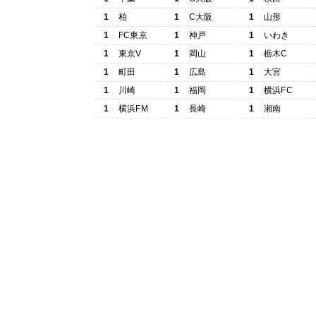
1
柏
1
C大阪
1
山形
1
FC東京
1
神戸
1
いわき
1
東京V
1
岡山
1
栃木C
1
町田
1
広島
1
大宮
1
川崎
1
福岡
1
横浜FC
1
横浜FM
1
長崎
1
湘南