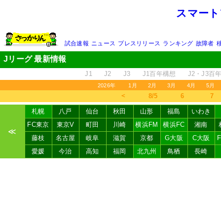
スマート
試合速報
ニュース
プレスリリース
ランキング
故障者
Jリーグ 最新情報
J1
J2
J3
J1百年構想
J2・J3百
2026年
1月
2月
3月
4月
5月
＜
8/5
6
7
札幌
八戸
仙台
秋田
山形
福島
いわき
FC東京
東京V
町田
川崎
横浜FM
横浜FC
湘南
≪
藤枝
名古屋
岐阜
滋賀
京都
G大阪
C大阪
愛媛
今治
高知
福岡
北九州
鳥栖
長崎