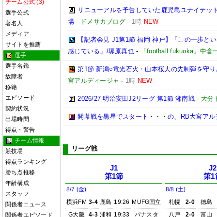
チーム公式 (3)
リニューアルを予告していた鹿児島ユナイテッド
選手公式
場
-
ドメサカブログ
-
1時
NEW
著名人
メディア
【記者会見 J1第1節 福岡-神戸】「この一歩
サイトを推薦
感じている」/塚原真也
-
「football fukuoka」中
選手
選手名鑑
第1節:新潟○電光石火・山本桜大の先制弾を守り
故障者
宮アルディージャ
-
1時
NEW
移籍
エピソード
2026/27 明治安田J2リーグ 第1節 湘南戦
-
大分
契約状況
開幕戦を黒星でスタート・・・の、RB大宮アル
出場時間
得点・警告
チーム情報
リーグ戦
競技場
得点ランキング
J1
J2
勝ち点推移
第1節
第1
年齢構成
8/7 (金)
8/8 (土)
スタッフ
横浜FM
3-4
鹿島
19:26
MUFG国立
札幌
2-0
徳島
関係者ニュース
G大阪
4-3
浦和
19:33
パナスタ
八戸
2-0
富山
関係者エピソード