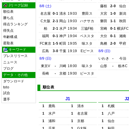
Jリーグ記録
8/8 (土)
藤枝
2-0
仙台
順位表
名古屋
0-1
清水
19:03
豊田ス
大宮
1-0
新潟
勝ち点
C大阪
2-1
岡山
19:03
ハナサカ
磐田
1-1
秋田
得点ランキング
柏
2-1
水戸
19:04
三協F柏
宮崎
0-1
横浜FC
得失点
福岡
0-1
神戸
19:04
ベススタ
大分
0-1
湘南
年齢構成
星取表
FC東京
1-5
町田
19:05
味スタ
鳥栖
2-0
甲府
キーワード
広島
3-0
千葉
19:19
Eピース
8/9 (日)
プレスリリース
8/9 (日)
いわき
-
今治
ニュース
東京V
-
川崎
18:00
味スタ
山形
-
栃木C
ブログ
長崎
-
京都
19:00
ピースタ
データ・その他
ダウンロード
順位表
toto
試合
J1
J
選手
1
鹿島
1
清水
1
札幌
1
水戸
1
名古屋
1
八戸
1
浦和
1
京都
1
仙台
1
千葉
1
G大阪
1
秋田