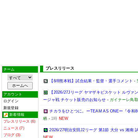
プレスリリース
チーム
【8/8熊本戦】試合結果・監督・選手コメント
-
【2026/27Jリーグ ヤマザキビスケット ルヴァン
アカウント
ージャ戦 チケット販売のお知らせ
-
ガイナーレ鳥
ログイン
新規登録
チカラをひとつに。ーTEAM AS ONEー『令
新着情報
栖
-
1時
NEW
プレスリリース (6)
ニュース (7)
2026/27明治安田J2リーグ 第1節 大分 vs 
ブログ (3)
NEW