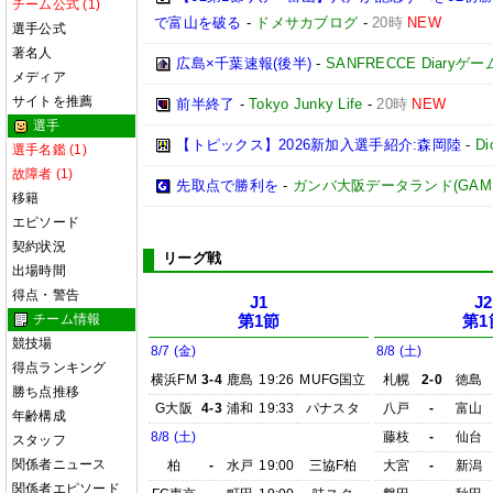
チーム公式 (1)
で富山を破る
-
ドメサカブログ
-
20時
NEW
選手公式
著名人
広島×千葉速報(後半)
-
SANFRECCE Diaryゲ
メディア
サイトを推薦
前半終了
-
Tokyo Junky Life
-
20時
NEW
選手
【トピックス】2026新加入選手紹介:森岡陸
-
D
選手名鑑 (1)
故障者 (1)
先取点で勝利を
-
ガンバ大阪データランド(GAMBA O
移籍
エピソード
契約状況
リーグ戦
出場時間
得点・警告
J1
J2
チーム情報
第1節
第1
競技場
8/7 (金)
8/8 (土)
得点ランキング
横浜FM
3-4
鹿島
19:26
MUFG国立
札幌
2-0
徳島
勝ち点推移
G大阪
4-3
浦和
19:33
パナスタ
八戸
-
富山
年齢構成
8/8 (土)
藤枝
-
仙台
スタッフ
関係者ニュース
柏
-
水戸
19:00
三協F柏
大宮
-
新潟
関係者エピソード