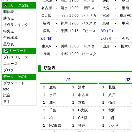
FC東京
-
町田
19:00
味スタ
磐田
-
秋田
Jリーグ記録
名古屋
-
清水
19:00
豊田ス
大分
-
湘南
順位表
C大阪
-
岡山
19:00
ハナサカ
宮崎
-
横浜FC
勝ち点
福岡
-
神戸
19:00
ベススタ
鳥栖
-
甲府
得点ランキング
広島
-
千葉
19:15
Eピース
8/9 (日)
得失点
年齢構成
8/9 (日)
いわき
-
今治
星取表
東京V
-
川崎
18:00
味スタ
山形
-
栃木C
キーワード
長崎
-
京都
19:00
ピースタ
プレスリリース
ニュース
順位表
ブログ
データ・その他
J1
J2
ダウンロード
1
鹿島
1
清水
1
札幌
toto
1
水戸
1
名古屋
1
八戸
試合
選手
1
浦和
1
京都
1
仙台
1
千葉
1
G大阪
1
秋田
1
柏
1
C大阪
1
山形
1
FC東京
1
神戸
1
いわき