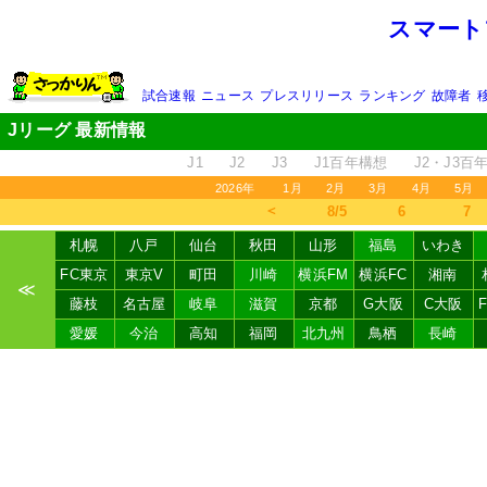
スマート
試合速報
ニュース
プレスリリース
ランキング
故障者
Jリーグ 最新情報
J1
J2
J3
J1百年構想
J2・J3百
2026年
1月
2月
3月
4月
5月
＜
8/5
6
7
札幌
八戸
仙台
秋田
山形
福島
いわき
FC東京
東京V
町田
川崎
横浜FM
横浜FC
湘南
≪
藤枝
名古屋
岐阜
滋賀
京都
G大阪
C大阪
愛媛
今治
高知
福岡
北九州
鳥栖
長崎