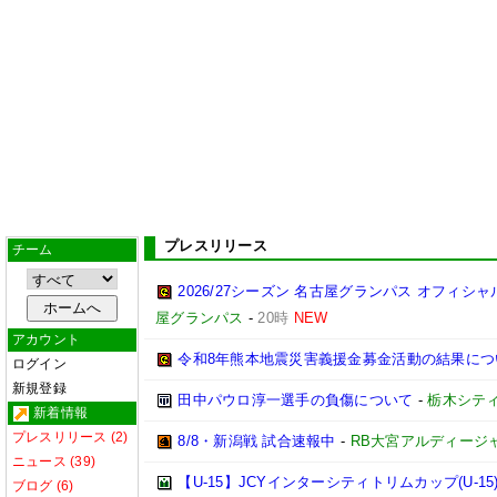
プレスリリース
チーム
2026/27シーズン 名古屋グランパス オフィシャル
屋グランパス
-
20時
NEW
アカウント
令和8年熊本地震災害義援金募金活動の結果につ
ログイン
新規登録
田中パウロ淳一選手の負傷について
-
栃木シテ
新着情報
プレスリリース (2)
8/8・新潟戦 試合速報中
-
RB大宮アルディージ
ニュース (39)
【U-15】JCYインターシティトリムカップ(U-1
ブログ (6)