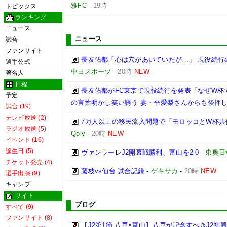
雅FC
-
19時
トピックス
ランキング
ニュース
ニュース
試合
ファンサイト
長友佑都「心は穴があいていたが…」 現役続行
選手公式
中日スポーツ
-
20時
NEW
著名人
日程
長友佑都がFC東京で現役続行を発表「なぜW杯で
予定
の言葉明かし笑い誘う 妻・平愛梨さんからも後押
試合 (19)
テレビ放送 (2)
7万人以上の移民流入問題で「モロッコとW杯
ラジオ放送 (5)
Qoly
-
20時
NEW
イベント (16)
誕生日 (5)
ヴァンラーレJ2開幕戦勝利、富山を2-0
-
東奥日
チケット発売 (4)
藤枝vs仙台 試合記録
-
ゲキサカ
-
20時
NEW
選手出演 (9)
キャンプ
サイト
ブログ
すべて (9)
ファンサイト (8)
【J2第1節 八戸×富山】八戸が記念すべきJ2