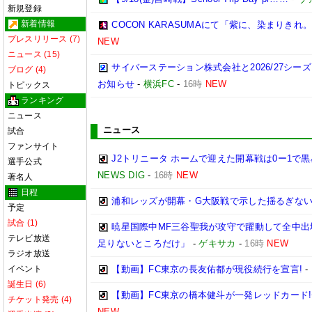
新規登録
新着情報
COCON KARASUMAにて「紫に、染まりき
プレスリリース (7)
NEW
ニュース (15)
サイバーステーション株式会社と2026/27シー
ブログ (4)
お知らせ
-
横浜FC
-
16時
NEW
トピックス
ランキング
ニュース
ニュース
試合
ファンサイト
J2トリニータ ホームで迎えた開幕戦は0ー1で
選手公式
NEWS DIG
-
16時
NEW
著名人
日程
浦和レッズが開幕・G大阪戦で示した揺るぎな
予定
試合 (1)
暁星国際中MF三谷聖我が攻守で躍動して全中出場
テレビ放送
足りないところだけ」
-
ゲキサカ
-
16時
NEW
ラジオ放送
イベント
【動画】FC東京の長友佑都が現役続行を宣言!
-
誕生日 (6)
【動画】FC東京の橋本健斗が一発レッドカード
チケット発売 (4)
NEW