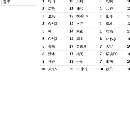
1
町田
10
川崎
1
札幌
1
選手
2
広島
12
浦和
1
八戸
1
3
鹿島
12
横浜FM
1
山形
1
3
G大阪
14
水戸
1
藤枝
1
5
柏
14
京都
1
鳥栖
1
5
C大阪
14
岡山
6
いわき
1
5
長崎
17
名古屋
7
大宮
1
8
清水
17
福岡
7
横浜FC
1
8
神戸
19
千葉
7
湘南
1
10
東京V
20
FC東京
10
秋田
1