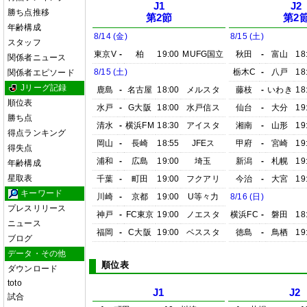
J1
J2
勝ち点推移
第2節
第2
年齢構成
8/14 (金)
8/15 (土)
スタッフ
東京V
-
柏
19:00
MUFG国立
秋田
-
富山
18
関係者ニュース
8/15 (土)
栃木C
-
八戸
18
関係者エピソード
Jリーグ記録
鹿島
-
名古屋
18:00
メルスタ
藤枝
-
いわき
18
順位表
水戸
-
G大阪
18:00
水戸信ス
仙台
-
大分
19
勝ち点
清水
-
横浜FM
18:30
アイスタ
湘南
-
山形
19
得点ランキング
岡山
-
長崎
18:55
JFEス
甲府
-
宮崎
19
得失点
浦和
-
広島
19:00
埼玉
新潟
-
札幌
19
年齢構成
星取表
千葉
-
町田
19:00
フクアリ
今治
-
大宮
19
キーワード
川崎
-
京都
19:00
U等々力
8/16 (日)
プレスリリース
神戸
-
FC東京
19:00
ノエスタ
横浜FC
-
磐田
18
ニュース
福岡
-
C大阪
19:00
ベススタ
徳島
-
鳥栖
19
ブログ
データ・その他
順位表
ダウンロード
toto
J1
J2
試合