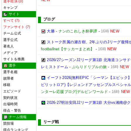
選手出演 (3)
キャンプ
サイト
ブログ
すべて (7)
ファンサイト (7)
大勝
-
ナンのこれしき酔夢譚
-
16時
NEW
チーム公式
選手公式
ストーク所属の瀬古樹、2年ぶりのJリーグ復帰
著名人
footballnet【サッカーまとめ】
-
16時
NEW
メディア
サイトを推薦
2026/27シーズンJ2リーグ第1節 北海道コン
選手
レミストドーム
-
ぶらりドリブルの旅
-
16時
NEW
選手名鑑
イーフト2026|無料EPIC「シーマン【エピック
故障者
ピリットロア)【レジェンドアッセンブルスペシャ
移籍
エピソード
ンターレ応援ブログ|デルピンワールド
-
16時
NEW
契約状況
2026-27明治安田J2リーグ第1節 大分vs湘南
出場時間
得点・警告
チーム情報
リーグ戦
競技場
得点ランキング