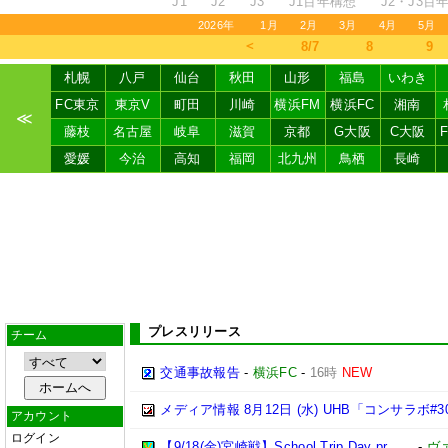
J1
J2
J3
J1百年構想
J2・J3百
2026年
1月
2月
3月
4月
5月
＜
8/7
8
9
札幌
八戸
仙台
秋田
山形
福島
いわき
FC東京
東京V
町田
川崎
横浜FM
横浜FC
湘南
≪
藤枝
名古屋
岐阜
滋賀
京都
G大阪
C大阪
愛媛
今治
高知
福岡
北九州
鳥栖
長崎
プレスリリース
チーム
交通事故報告
-
横浜FC
-
16時
NEW
メディア情報 8月12日 (水) UHB「コンサラボ#3
アカウント
ログイン
【9/18(金)宮崎戦】School Trip Day pr……
-
ヴ