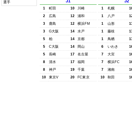
J1
J2
選手
1
町田
10
川崎
1
札幌
1
2
広島
12
浦和
1
八戸
1
3
鹿島
12
横浜FM
1
山形
1
3
G大阪
14
水戸
1
藤枝
1
5
柏
14
京都
1
鳥栖
1
5
C大阪
14
岡山
6
いわき
1
5
長崎
17
名古屋
7
大宮
1
8
清水
17
福岡
7
横浜FC
1
8
神戸
19
千葉
7
湘南
1
10
東京V
20
FC東京
10
秋田
1