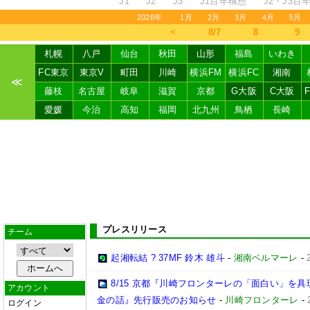
J1
J2
J3
J1百年構想
J2・J3百
2026年
1月
2月
3月
4月
5月
＜
8/7
8
9
札幌
八戸
仙台
秋田
山形
福島
いわき
FC東京
東京V
町田
川崎
横浜FM
横浜FC
湘南
≪
藤枝
名古屋
岐阜
滋賀
京都
G大阪
C大阪
愛媛
今治
高知
福岡
北九州
鳥栖
長崎
プレスリリース
チーム
起湘転結 ? 37MF 鈴木 雄斗
-
湘南ベルマーレ
-
8/15 京都『川崎フロンターレの「面白い」を
アカウント
金の話』先行販売のお知らせ
-
川崎フロンターレ
-
ログイン