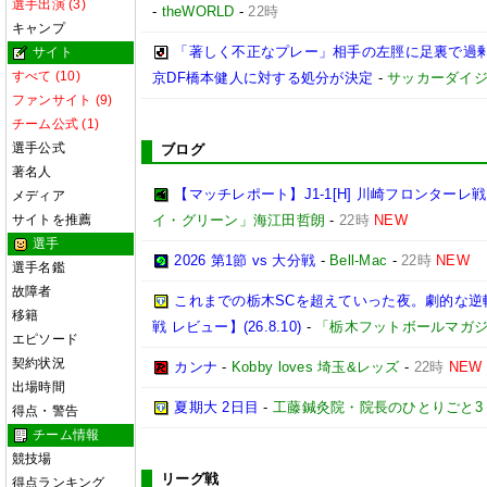
選手出演 (3)
-
theWORLD
-
22時
キャンプ
「著しく不正なプレー」相手の左脛に足裏で過剰
サイト
すべて (10)
京DF橋本健人に対する処分が決定
-
サッカーダイジ
ファンサイト (9)
チーム公式 (1)
選手公式
ブログ
著名人
【マッチレポート】J1-1[H] 川崎フロンターレ戦『
メディア
サイトを推薦
イ・グリーン」海江田哲朗
-
22時
NEW
選手
2026 第1節 vs 大分戦
-
Bell-Mac
-
22時
NEW
選手名鑑
故障者
これまでの栃木SCを超えていった夜。劇的な逆
移籍
戦 レビュー】(26.8.10)
-
「栃木フットボールマガ
エピソード
契約状況
カンナ
-
Kobby loves 埼玉&レッズ
-
22時
NEW
出場時間
夏期大 2日目
-
工藤鍼灸院・院長のひとりごと3
得点・警告
チーム情報
競技場
リーグ戦
得点ランキング