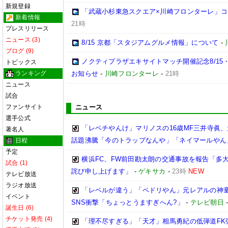
新規登録
「武蔵小杉東急スクエア×川崎フロンターレ」
新着情報
21時
プレスリリース
ニュース (3)
8/15 京都「スタジアムグルメ情報」について
-
ブログ (9)
ノクティプラザエキサイトマッチ開催記念8/15
トピックス
ランキング
お知らせ
-
川崎フロンターレ
-
21時
ニュース
試合
ファンサイト
ニュース
選手公式
「レベチやんけ」マリノスの16歳MF三井寺眞、
著名人
話題沸騰「今のトラップなんや」「ネイマールやん
日程
予定
横浜FC、FW前田勘太朗の交通事故を報告「多
試合 (1)
詫び申し上げます」
-
ゲキサカ
-
23時
NEW
テレビ放送
ラジオ放送
「レベルが違う」「ペドリやん」元レアルの神童
イベント
SNS衝撃「ちょっとうますぎへん?」
-
テレビ朝日
誕生日 (6)
チケット発売 (4)
「理不尽すぎる」「天才」相馬勇紀の低弾道FK弾