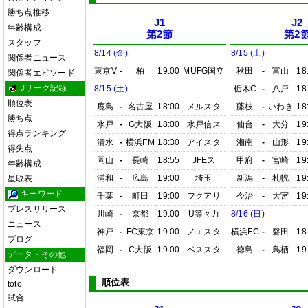
勝ち点推移
J1
J2
年齢構成
第2節
第2
スタッフ
8/14 (金)
8/15 (土)
関係者ニュース
東京V
-
柏
19:00
MUFG国立
秋田
-
富山
18
関係者エピソード
Jリーグ記録
8/15 (土)
栃木C
-
八戸
18
順位表
鹿島
-
名古屋
18:00
メルスタ
藤枝
-
いわき
18
勝ち点
水戸
-
G大阪
18:00
水戸信ス
仙台
-
大分
19
得点ランキング
清水
-
横浜FM
18:30
アイスタ
湘南
-
山形
19
得失点
岡山
-
長崎
18:55
JFEス
甲府
-
宮崎
19
年齢構成
浦和
-
広島
19:00
埼玉
新潟
-
札幌
19
星取表
キーワード
千葉
-
町田
19:00
フクアリ
今治
-
大宮
19
プレスリリース
川崎
-
京都
19:00
U等々力
8/16 (日)
ニュース
神戸
-
FC東京
19:00
ノエスタ
横浜FC
-
磐田
18
ブログ
福岡
-
C大阪
19:00
ベススタ
徳島
-
鳥栖
19
データ・その他
ダウンロード
順位表
toto
試合