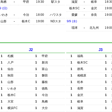
鳥栖
-
甲府
19:30
駅スタ
滋賀
-
岐阜
18:3
9 (日)
栃木SC
-
金沢
19:0
いわき
-
今治
18:00
ハワスタ
愛媛
-
奈良
19:0
山形
-
栃木C
19:00
NDスタ
9/9 (水)
琉球
-
北九州
19:0
J2
J3
1
札幌
1
甲府
1
福島
1
1
八戸
1
新潟
1
栃木SC
1
1
仙台
1
富山
1
群馬
1
1
秋田
1
磐田
1
相模原
1
1
山形
1
藤枝
1
松本
1
1
いわき
1
徳島
1
長野
1
1
栃木C
1
今治
1
金沢
1
1
大宮
1
鳥栖
1
岐阜
1
1
横浜FC
1
大分
1
滋賀
1