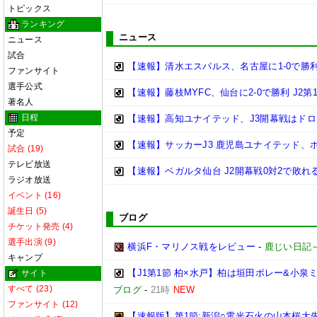
トピックス
ランキング
ニュース
ニュース
試合
【速報】清水エスパルス、名古屋に1-0で勝利 
ファンサイト
選手公式
【速報】藤枝MYFC、仙台に2-0で勝利 J2第
著名人
日程
【速報】高知ユナイテッド、J3開幕戦はドロ
予定
【速報】サッカーJ3 鹿児島ユナイテッド、
試合 (19)
テレビ放送
【速報】ベガルタ仙台 J2開幕戦0対2で敗れ
ラジオ放送
イベント (16)
誕生日 (5)
ブログ
チケット発売 (4)
選手出演 (9)
横浜F・マリノス戦をレビュー
-
鹿じい日記
キャンプ
【J1第1節 柏×水戸】柏は垣田ボレー&小
サイト
すべて (23)
ブログ
-
21時
NEW
ファンサイト (12)
【速報版】第1節:新潟○電光石火の山本桜大