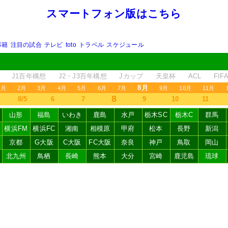
スマートフォン版はこちら
移籍
注目の試合
テレビ
toto
トラベル
スケジュール
J1百年構想
J2・J3百年構想
Jカップ
天皇杯
ACL
FI
8月
1月
2月
3月
4月
5月
6月
7月
9月
10月
11月
8
8/5
6
7
9
10
11
山形
福島
いわき
鹿島
水戸
栃木SC
栃木C
群馬
横浜FM
横浜FC
湘南
相模原
甲府
松本
長野
新潟
京都
G大阪
C大阪
FC大阪
奈良
神戸
鳥取
岡山
北九州
鳥栖
長崎
熊本
大分
宮崎
鹿児島
琉球