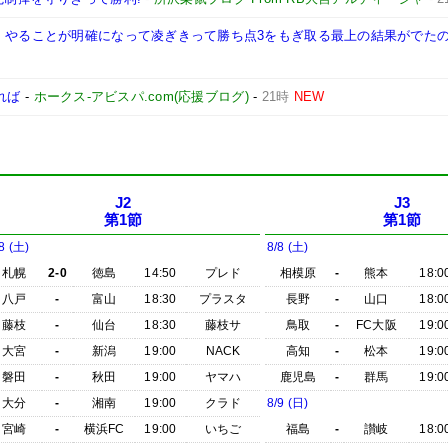
が、やることが明確になって凌ぎきって勝ち点3をもぎ取る最上の結果がでた
れば
-
ホークス-アビスパ.com(応援ブログ)
-
21時
NEW
J2
J3
第1節
第1節
8 (土)
8/8 (土)
札幌
2-0
徳島
14:50
プレド
相模原
-
熊本
18:0
八戸
-
富山
18:30
プラスタ
長野
-
山口
18:0
藤枝
-
仙台
18:30
藤枝サ
鳥取
-
FC大阪
19:0
大宮
-
新潟
19:00
NACK
高知
-
松本
19:0
磐田
-
秋田
19:00
ヤマハ
鹿児島
-
群馬
19:0
大分
-
湘南
19:00
クラド
8/9 (日)
宮崎
-
横浜FC
19:00
いちご
福島
-
讃岐
18:0