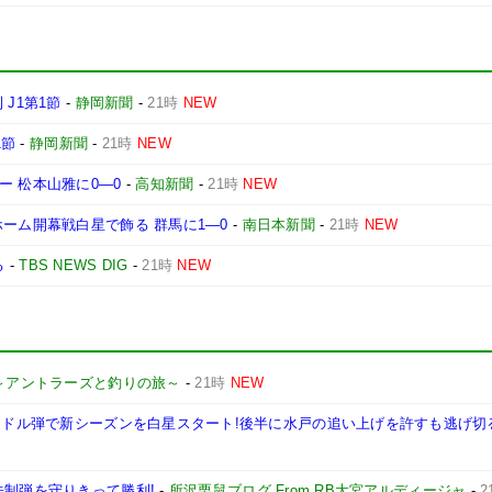
J1第1節
-
静岡新聞
-
21時
NEW
1節
-
静岡新聞
-
21時
NEW
ー 松本山雅に0―0
-
高知新聞
-
21時
NEW
ホーム開幕戦白星で飾る 群馬に1―0
-
南日本新聞
-
21時
NEW
る
-
TBS NEWS DIG
-
21時
NEW
～アントラーズと釣りの旅～
-
21時
NEW
泉ミドル弾で新シーズンを白星スタート!後半に水戸の追い上げを許すも逃げ切
先制弾を守りきって勝利!
-
所沢栗鼠ブログ From RB大宮アルディージャ
-
2