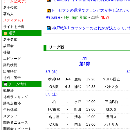
チーム公式 (5)
選手公式
FT セフンの退場でグランパスが押し込む
著名人
#spulse
-
Fly High 別館
-
21時
NEW
メディア (6)
サイトを推薦
神戸戦0-1 カウンターのどれかが決まってい
選手
選手名鑑
故障者
リーグ戦
移籍
エピソード
J1
第1節
契約状況
出場時間
8/7 (金)
8/
得点・警告
横浜FM
3-4
鹿島
19:26
MUFG国立
チーム情報
G大阪
4-3
浦和
19:33
パナスタ
競技場
8/8 (土)
得点ランキング
柏
-
水戸
19:00
三協F柏
勝ち点推移
FC東京
-
町田
19:00
味スタ
年齢構成
スタッフ
名古屋
-
清水
19:00
豊田ス
関係者ニュース
C大阪
-
岡山
19:00
ハナサカ
関係者エピソード