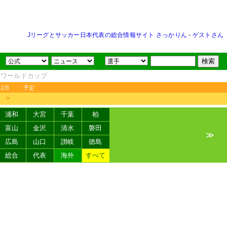
Jリーグとサッカー日本代表の総合情報サイト さっかりん
-
ゲストさん
FAワールドカップ
12月
予定
＞
浦和
大宮
千葉
柏
富山
金沢
清水
磐田
≫
広島
山口
讃岐
徳島
総合
代表
海外
すべて