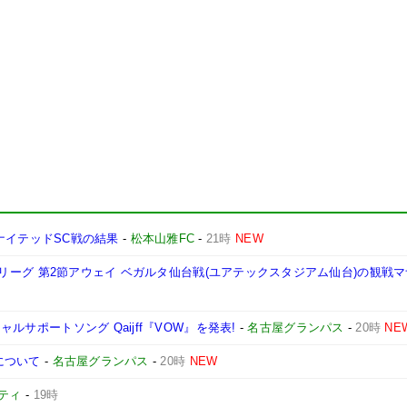
知ユナイテッドSC戦の結果
-
松本山雅FC
-
21時
NEW
安田J2リーグ 第2節アウェイ ベガルタ仙台戦(ユアテックスタジアム仙台)の観戦
ャルサポートソング Qaijff『VOW』を発表!
-
名古屋グランパス
-
20時
NE
について
-
名古屋グランパス
-
20時
NEW
ティ
-
19時