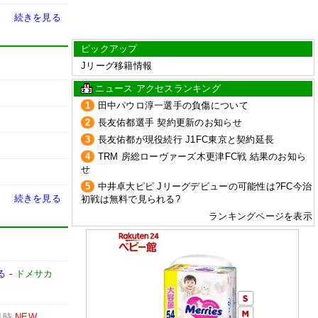
続きを見る
ピックアップ
Jリーグ移籍情報
ニュース アクセスランキング
1
田中パウロ淳一選手の負傷について
2
長友佑都選手 契約更新のお知らせ
3
長友佑都が現役続行 J1FC東京と契約延長
4
TRM 房総ローヴァーズ木更津FC戦 結果のお知ら
せ
5
中井卓大ピピ Jリーグデビューの可能性は?FC今治
続きを見る
初戦は無料で見られる?
ランキングページを表示
る
-
ドメサカ
1時
NEW