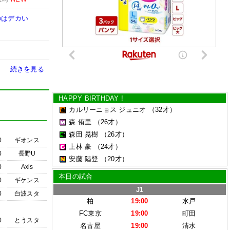
のはデカい
続きを見る
HAPPY BIRTHDAY !
カルリーニョス ジュニオ
（32才）
森 侑里
（26才）
森田 晃樹
（26才）
0
ギオンス
上林 豪
（24才）
0
長野U
安藤 陸登
（20才）
0
Axis
本日の試合
0
ギケンス
J1
0
白波スタ
柏
19:00
水戸
FC東京
19:00
町田
0
とうスタ
名古屋
19:00
清水