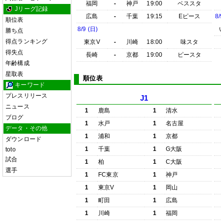
福岡
-
神戸
19:00
ベススタ
Jリーグ記録
広島
-
千葉
19:15
Eピース
8/
順位表
8/9 (日)
勝ち点
得点ランキング
東京V
-
川崎
18:00
味スタ
得失点
長崎
-
京都
19:00
ピースタ
年齢構成
星取表
順位表
キーワード
プレスリリース
J1
ニュース
1
鹿島
1
清水
ブログ
1
水戸
1
名古屋
データ・その他
1
浦和
1
京都
ダウンロード
1
千葉
1
G大阪
toto
試合
1
柏
1
C大阪
選手
1
FC東京
1
神戸
1
東京V
1
岡山
1
町田
1
広島
1
川崎
1
福岡