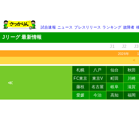
試合速報
ニュース
プレスリリース
ランキング
故障者
Jリーグ 最新情報
J1
J2
J3
2026年
＜
札幌
八戸
仙台
秋田
FC東京
東京V
町田
川崎
≪
藤枝
名古屋
岐阜
滋賀
愛媛
今治
高知
福岡