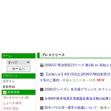
プレスリリース
チーム
2026/27 明治安田J3リーグ 第1節 vs 高
【お知らせ】8月15日(土)2026/27明治
アカウント
ス等のご案内
-
大分トリニータ
-
21時
NEW
ログイン
新規登録
2026/27シーズン 名古屋グランパス オフィシ
新着情報
プレスリリース (4)
令和8年熊本地震災害義援金募金活動の結果
ニュース (47)
田中パウロ淳一選手の負傷について
-
栃木シ
ブログ (11)