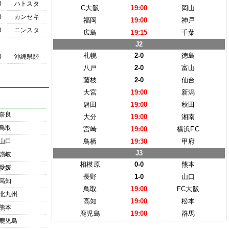
0
ハトスタ
C大阪
19:00
岡山
0
カンセキ
福岡
19:00
神戸
0
ニンスタ
広島
19:15
千葉
J2
札幌
2-0
徳島
0
沖縄県陸
八戸
2-0
富山
藤枝
2-0
仙台
大宮
19:00
新潟
磐田
19:00
秋田
奈良
大分
19:00
湘南
鳥取
宮崎
19:00
横浜FC
山口
鳥栖
19:30
甲府
J3
讃岐
相模原
0-0
熊本
愛媛
長野
1-0
山口
高知
鳥取
19:00
FC大阪
北九州
高知
19:00
松本
熊本
鹿児島
19:00
群馬
鹿児島