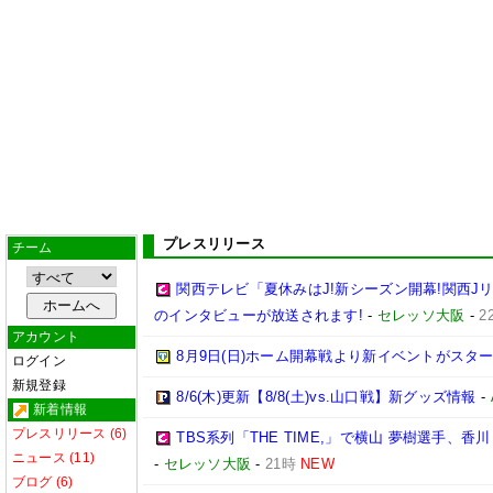
プレスリリース
チーム
関西テレビ「夏休みはJ!新シーズン開幕!関西J
のインタビューが放送されます!
-
セレッソ大阪
-
2
アカウント
8月9日(日)ホーム開幕戦より新イベントがスター
ログイン
新規登録
8/6(木)更新【8/8(土)vs.山口戦】新グッズ情報
-
新着情報
プレスリリース (6)
TBS系列「THE TIME,」で横山 夢樹選手、
ニュース (11)
-
セレッソ大阪
-
21時
NEW
ブログ (6)