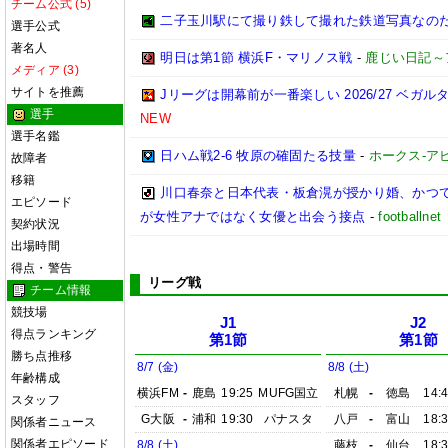
チーム公式 (5)
二子玉川駅にて撮り鉄して撮れた鉄道写真なのだ!! (20
選手公式
著名人
明日は第1節 横浜F・マリノス戦
-
鹿じい日記～
メディア (3)
サイトを推薦
Jリーグは開幕前が一番楽しい 2026/27 ベガル
選手
NEW
選手名鑑
日ハム戦2-6 牧原の確固たる技量
-
ホークス-アビ
故障者
移籍
川口春奈と日本代表・板倉滉が授かり婚、かつ
エピソード
が女性アナではなく女優と出会う接点
-
footbal
契約状況
出場時間
得点・警告
リーグ戦
チーム情報
競技場
J1
J2
得点ランキング
第1節
第1節
勝ち点推移
8/7 (金)
8/8 (土)
年齢構成
横浜FM
-
鹿島
19:25
MUFG国立
札幌
-
徳島
14:
スタッフ
G大阪
-
浦和
19:30
パナスタ
八戸
-
富山
18:
関係者ニュース
関係者エピソード
8/8 (土)
藤枝
-
仙台
18: