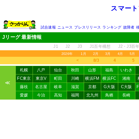
スマート
試合速報
ニュース
プレスリリース
ランキング
故障者
Jリーグ 最新情報
J1
J2
J3
J1百年構想
J2・J3百
2026年
1月
2月
3月
4月
5月
＜
8/3
4
5
札幌
八戸
仙台
秋田
山形
福島
いわき
FC東京
東京V
町田
川崎
横浜FM
横浜FC
湘南
≪
藤枝
名古屋
岐阜
滋賀
京都
G大阪
C大阪
愛媛
今治
高知
福岡
北九州
鳥栖
長崎