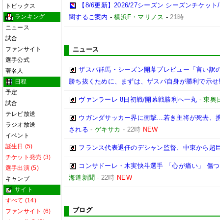
【8/6更新】2026/27シーズン シーズンチケ
トピックス
ランキング
関するご案内
-
横浜F・マリノス
-
21時
ニュース
試合
ファンサイト
ニュース
選手公式
ザスパ群馬・シーズン開幕プレビュー「言い訳
著名人
勝ち抜くために、まずは、ザスパ自身が勝利で示せ
日程
予定
ヴァンラーレ 8日初戦/開幕戦勝利へ一丸
-
東奥
試合
テレビ放送
ウガンダサッカー界に衝撃…若き主将が死去、
ラジオ放送
される
-
ゲキサカ
-
22時
NEW
イベント
誕生日 (5)
フランス代表退任のデシャン監督、中東から超
チケット発売 (3)
コンサドーレ・木実快斗選手 「心が痛い」 傷
選手出演 (5)
海道新聞
-
22時
NEW
キャンプ
サイト
すべて (14)
ブログ
ファンサイト (6)