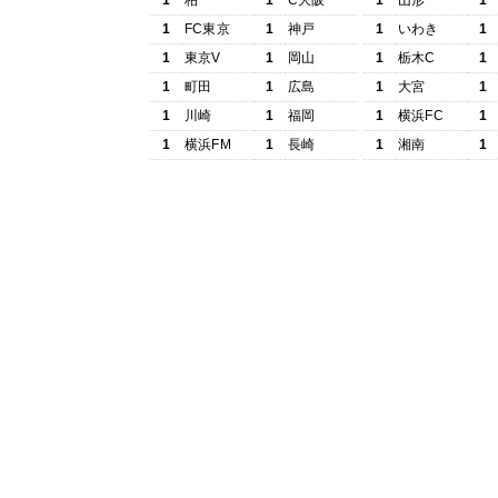
1
柏
1
C大阪
1
山形
1
1
FC東京
1
神戸
1
いわき
1
1
東京V
1
岡山
1
栃木C
1
1
町田
1
広島
1
大宮
1
1
川崎
1
福岡
1
横浜FC
1
1
横浜FM
1
長崎
1
湘南
1