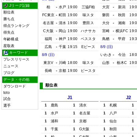
Jリーグ記録
柏
-
水戸
19:00
三協F柏
大宮
-
新潟
19:
順位表
FC東京
-
町田
19:00
味スタ
磐田
-
秋田
19:
勝ち点
名古屋
-
清水
19:00
豊田ス
大分
-
湘南
19:
得点ランキング
C大阪
-
岡山
19:00
ハナサカ
宮崎
-
横浜FC
19:
得失点
福岡
-
神戸
19:00
ベススタ
鳥栖
-
甲府
19:
年齢構成
星取表
広島
-
千葉
19:15
Eピース
8/9 (日)
キーワード
8/9 (日)
いわき
-
今治
18:
プレスリリース
東京V
-
川崎
18:00
味スタ
山形
-
栃木C
19:
ニュース
長崎
-
京都
19:00
ピースタ
ブログ
データ・その他
順位表
ダウンロード
toto
J1
J2
試合
1
鹿島
1
清水
1
札幌
1
選手
1
水戸
1
名古屋
1
八戸
1
1
浦和
1
京都
1
仙台
1
1
千葉
1
G大阪
1
秋田
1