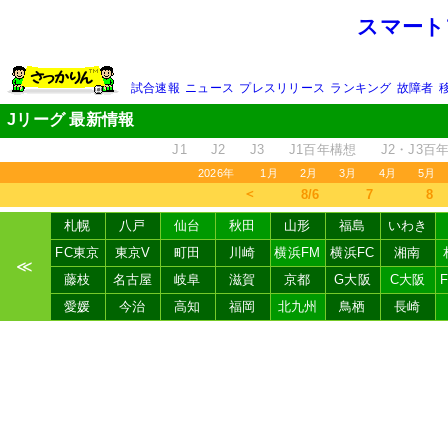
スマート
試合速報
ニュース
プレスリリース
ランキング
故障者
Jリーグ 最新情報
J1
J2
J3
J1百年構想
J2・J3百
2026年
1月
2月
3月
4月
5月
＜
8/6
7
8
札幌
八戸
仙台
秋田
山形
福島
いわき
FC東京
東京V
町田
川崎
横浜FM
横浜FC
湘南
≪
藤枝
名古屋
岐阜
滋賀
京都
G大阪
C大阪
愛媛
今治
高知
福岡
北九州
鳥栖
長崎