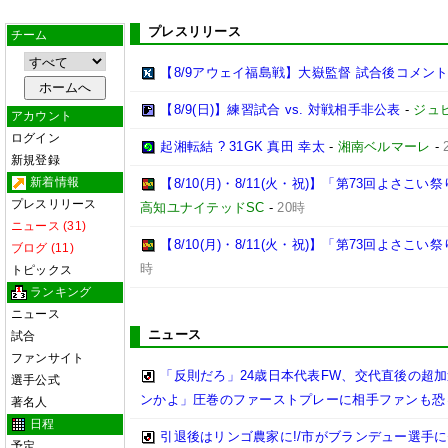
プレスリリース
チーム
【8/9アウェイ福島戦】大嶽監督 試合後コメン
【8/9(日)】練習試合 vs. 対戦相手非公表
-
ジュ
アカウント
ログイン
起湘転結 ? 31GK 真田 幸太
-
湘南ベルマーレ
-
新規登録
新着情報
【8/10(月)・8/11(火・祝)】「第73回よさ
プレスリリース
高知ユナイテッドSC
-
20時
ニュース (31)
【8/10(月)・8/11(火・祝)】「第73回よさこ
ブログ (11)
時
トピックス
ランキング
ニュース
ニュース
試合
ファンサイト
「反則だろ」24歳日本代表FW、交代直後の超
選手公式
ンかよ」圧巻のファーストプレーに相手ファンも恐
著名人
日程
引退後はリンゴ農家に!/市がブランデュー選手
予定