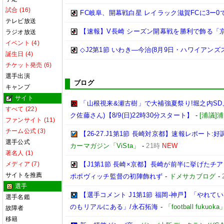
試合 (16)
FC岐阜、開幕戦白星 レイラック滋賀FCに3ー0
テレビ放送
【速報】V長崎 シーズン開幕戦を勝利で飾る「京
ラジオ放送
イベント (4)
◇J2第1節 いわき―今治(8月9日・ハワイアンズ
誕生日 (4)
チケット発売 (6)
選手出演
ブログ
キャンプ
サイト
「山根視来&瀬古樹」で大補強夏祭り!堀之内SD、
すべて (22)
ク佐藤さん)【8/9(日)22時30分スタート】
-
[浦議
ファンサイト (11)
チーム公式 (3)
【26-27.J1第1節 長崎対京都】速報レポート
選手公式
カーマガジン「ViSta」
-
21時
NEW
著名人 (1)
メディア (7)
【J1第1節 長崎×京都】長崎が前半に挙げたチ
サイトを推薦
ポポヴィッチ監督の初陣飾れず
-
ドメサカブログ
-
選手
【選手コメント J1第1節 福岡-神戸】「やれ
選手名鑑
のもリアルにある」/永石拓海
-
「football fuku
故障者
移籍