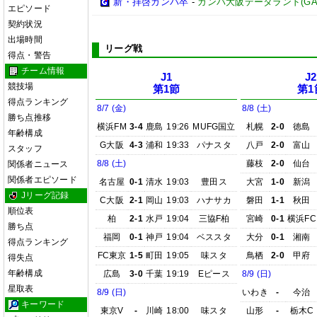
新・拝啓ガンバ卒
-
ガンバ大阪データランド(GAMBA 
エピソード
契約状況
出場時間
リーグ戦
得点・警告
チーム情報
J1
J2
競技場
第1節
第1
得点ランキング
8/7 (金)
8/8 (土)
勝ち点推移
横浜FM
3-4
鹿島
19:26
MUFG国立
札幌
2-0
徳島
年齢構成
G大阪
4-3
浦和
19:33
パナスタ
八戸
2-0
富山
スタッフ
8/8 (土)
藤枝
2-0
仙台
関係者ニュース
関係者エピソード
名古屋
0-1
清水
19:03
豊田ス
大宮
1-0
新潟
Jリーグ記録
C大阪
2-1
岡山
19:03
ハナサカ
磐田
1-1
秋田
順位表
柏
2-1
水戸
19:04
三協F柏
宮崎
0-1
横浜FC
勝ち点
福岡
0-1
神戸
19:04
ベススタ
大分
0-1
湘南
得点ランキング
FC東京
1-5
町田
19:05
味スタ
鳥栖
2-0
甲府
得失点
年齢構成
広島
3-0
千葉
19:19
Eピース
8/9 (日)
星取表
8/9 (日)
いわき
-
今治
キーワード
東京V
-
川崎
18:00
味スタ
山形
-
栃木C