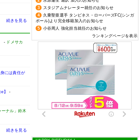
2
水原蓮生 通訳 加入のお知らせ
3
スタジアムナレーター就任のお知らせ
4
久乗聖亜選手 タンピネス・ローバーズFC(シンガ
続きを見る
ポール)より完全移籍加入のお知らせ
5
小谷周人 強化担当就任のお知らせ
ランキングページを表示
」
-
ドメサカ
自身には責任が
ce】
-
ャーナル」鈴木
続きを見る