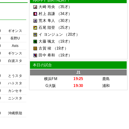
HAPPY BIRTHDAY !
大崎 玲央
（35才）
村上 昌謙
（34才）
荒木 隼人
（30才）
石尾 陸登
（25才）
0
ギオンス
イ ヨンジュン
（20才）
0
長野U
大藤 颯太
（19才）
0
Axis
古賀 竣
（19才）
0
ギケンス
田中 希和
（19才）
0
白波スタ
本日の試合
J1
0
とうスタ
横浜FM
19:25
鹿島
0
ハトスタ
G大阪
19:30
浦和
0
カンセキ
0
ニンスタ
0
沖縄県陸