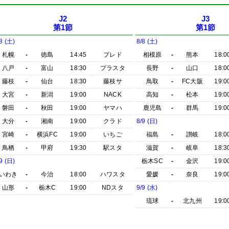
J2
J3
第1節
第1節
8 (土)
8/8 (土)
札幌
-
徳島
14:45
プレド
相模原
-
熊本
18:0
八戸
-
富山
18:30
プラスタ
長野
-
山口
18:0
藤枝
-
仙台
18:30
藤枝サ
鳥取
-
FC大阪
19:0
大宮
-
新潟
19:00
NACK
高知
-
松本
19:0
磐田
-
秋田
19:00
ヤマハ
鹿児島
-
群馬
19:0
大分
-
湘南
19:00
クラド
8/9 (日)
宮崎
-
横浜FC
19:00
いちご
福島
-
讃岐
18:0
鳥栖
-
甲府
19:30
駅スタ
滋賀
-
岐阜
18:3
9 (日)
栃木SC
-
金沢
19:0
いわき
-
今治
18:00
ハワスタ
愛媛
-
奈良
19:0
山形
-
栃木C
19:00
NDスタ
9/9 (水)
琉球
-
北九州
19:0