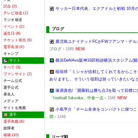
試合 (2)
サッカー日本代表、エクアドルと初戦 10月
テレビ放送 (1)
ラジオ放送
イベント (2)
ブログ
誕生日 (8)
チケット発売 (6)
鹿児島ユナイテッドFCがFWフアンマ・デル
選手出演 (4)
ブログ
-
15時
NEW
キャンプ
横浜DeNAvs阪神16回戦@横浜スタジアム(観
サイト
すべて (3)
稲垣祥「ミシャが信頼してくれてるからこそ
ファンサイト (2)
ありますし、そういう役割は担っていきたいなと
チーム公式
選手公式
塚原真也/「開幕戦は勝ち点3を取って目標に向
著名人
「football fukuoka」中倉一志
-
15時
NEW
メディア
サイトを推薦
小島亨介「チーム全体をコンパクトに保つことが
選手
潤
-
14時
選手名鑑 (6)
故障者
移籍 (10)
リーグ戦