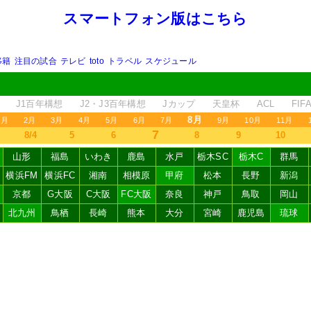
スマートフォン版はこちら
移籍
注目の試合
テレビ
toto
トラベル
スケジュール
J1百年構想
J2・J3百年構想
Jカップ
天皇杯
ACL
FI
8月
1月
2月
3月
4月
5月
6月
7月
9月
10月
11月
7
8/4
5
6
8
9
10
山形
福島
いわき
鹿島
水戸
栃木SC
栃木C
群馬
横浜FM
横浜FC
湘南
相模原
甲府
松本
長野
新潟
京都
G大阪
C大阪
FC大阪
奈良
神戸
鳥取
岡山
北九州
鳥栖
長崎
熊本
大分
宮崎
鹿児島
琉球