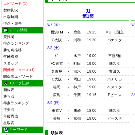
エピソード (1)
契約状況
J1
第1節
出場時間
得点・警告
8/7 (金)
8/
チーム情報
横浜FM
-
鹿島
19:25
MUFG国立
競技場
G大阪
-
浦和
19:30
パナスタ
得点ランキング
8/8 (土)
勝ち点推移
柏
-
水戸
19:00
三協F柏
年齢構成
スタッフ
FC東京
-
町田
19:00
味スタ
関係者ニュース (1)
名古屋
-
清水
19:00
豊田ス
関係者エピソード
C大阪
-
岡山
19:00
ハナサカ
Jリーグ記録
福岡
-
神戸
19:00
ベススタ
順位表
広島
-
千葉
19:15
Eピース
8/
勝ち点
8/9 (日)
得点ランキング
得失点
東京V
-
川崎
18:00
味スタ
年齢構成
長崎
-
京都
19:00
ピースタ
星取表
キーワード
順位表