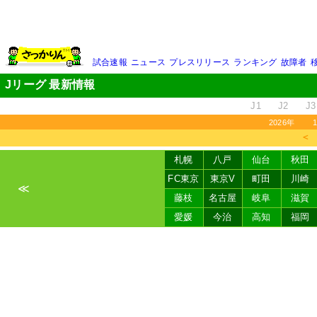
試合速報
ニュース
プレスリリース
ランキング
故障者
Jリーグ 最新情報
J1
J2
J3
2026年
＜
札幌
八戸
仙台
秋田
FC東京
東京V
町田
川崎
≪
藤枝
名古屋
岐阜
滋賀
愛媛
今治
高知
福岡