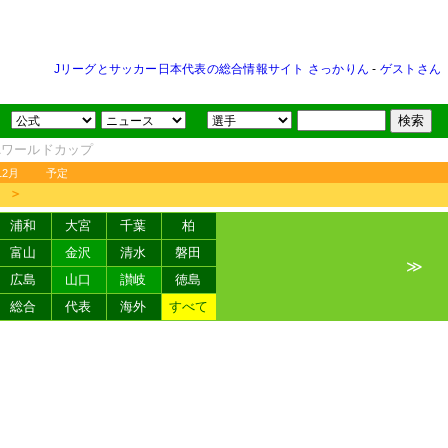
Jリーグとサッカー日本代表の総合情報サイト さっかりん
-
ゲストさん
FAワールドカップ
12月
予定
＞
浦和
大宮
千葉
柏
富山
金沢
清水
磐田
≫
広島
山口
讃岐
徳島
総合
代表
海外
すべて