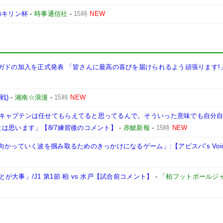
のキリン杯
-
時事通信社
-
15時
NEW
ガドの加入を正式発表 「皆さんに最高の喜びを届けられるよう頑張ります!
戦)
-
湘南☆浪漫
-
15時
NEW
キャプテンは任せてもらえてると思ってるんで。そういった意味でも自分
は思います」【8/7練習後のコメント】
-
赤鯱新報
-
15時
NEW
かっていく波を掴み取るためのきっかけになるゲーム」:【アビスパ’s Voi
大事」/J1 第1節 柏 vs 水戸【試合前コメント】
-
「柏フットボールジ