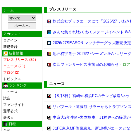
プレスリリース
チーム
株式会社ブックエースにて「2026/27 い
みんな集まれ!わくわくステージイベント 8/8
アカウント
ログイン
2026/27SEASON マッチデーグッズ販売決定
新規登録
新着情報
池戸柊宇選手 2026/27シーズンJFA・Jリ
プレスリリース (35)
次回ファンサービス実施日のお知らせ
-
ロア
ニュース (21)
ブログ (2)
トピックス
ニュース
ランキング
ニュース
【8月8日】宮崎vs横浜FCのテレビ放送/ネッ
試合
ファンサイト
リバプール・遠藤航 サラーからトラブゾン
選手公式
中京大2年生MF岩本悠庵、J1神戸への帰還
著名人
日程
J1FC東京MF佐藤恵允、新10番がエース
予定