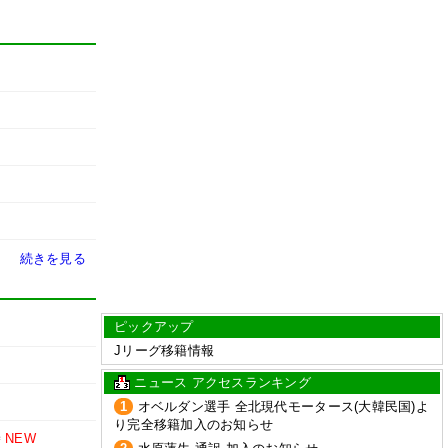
続きを見る
ピックアップ
Jリーグ移籍情報
ニュース アクセスランキング
1
オベルダン選手 全北現代モータース(大韓民国)よ
り完全移籍加入のお知らせ
時
NEW