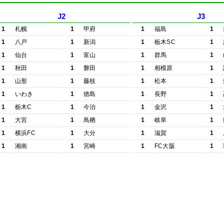
J2
J3
1
札幌
1
甲府
1
福島
1
1
八戸
1
新潟
1
栃木SC
1
1
仙台
1
富山
1
群馬
1
1
秋田
1
磐田
1
相模原
1
1
山形
1
藤枝
1
松本
1
1
いわき
1
徳島
1
長野
1
1
栃木C
1
今治
1
金沢
1
1
大宮
1
鳥栖
1
岐阜
1
1
横浜FC
1
大分
1
滋賀
1
1
湘南
1
宮崎
1
FC大阪
1