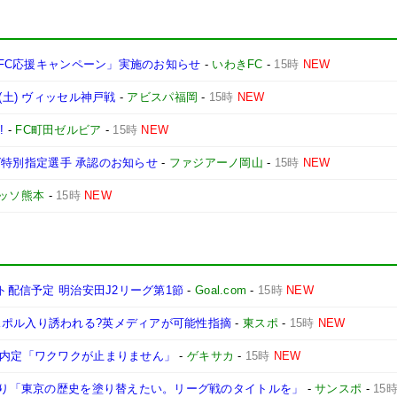
わきFC応援キャンペーン」実施のお知らせ
-
いわきFC
-
15時
NEW
(土) ヴィッセル神戸戦
-
アビスパ福岡
-
15時
NEW
!
-
FC町田ゼルビア
-
15時
NEW
ーグ特別指定選手 承認のお知らせ
-
ファジアーノ岡山
-
15時
NEW
ッソ熊本
-
15時
NEW
ト配信予定 明治安田J2リーグ第1節
-
Goal.com
-
15時
NEW
スポル入り誘われる?英メディアが可能性指摘
-
東スポ
-
15時
NEW
が内定「ワクワクが止まりません」
-
ゲキサカ
-
15時
NEW
となり「東京の歴史を塗り替えたい。リーグ戦のタイトルを」
-
サンスポ
-
15