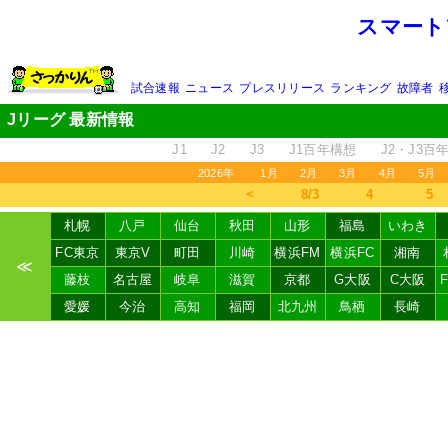
スマート
試合速報
ニュース
プレスリリース
ランキング
故障者
Jリーグ 最新情報
J1
J2
J3
J1百年構想
J2・J3百
2026年
1月
2月
3月
4月
5月
＜
8/3
4
5
札幌
八戸
仙台
秋田
山形
福島
いわき
FC東京
東京V
町田
川崎
横浜FM
横浜FC
湘南
≪
藤枝
名古屋
岐阜
滋賀
京都
G大阪
C大阪
愛媛
今治
高知
福岡
北九州
鳥栖
長崎