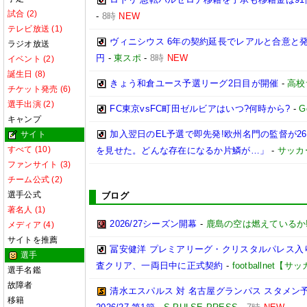
試合 (2)
-
8時
NEW
テレビ放送 (1)
ヴィニシウス 6年の契約延長でレアルと合意と
ラジオ放送
円
-
東スポ
-
8時
NEW
イベント (2)
誕生日 (8)
きょう和倉ユース予選リーグ2日目が開催
-
高校
チケット発売 (6)
選手出演 (2)
FC東京vsFC町田ゼルビアはいつ?何時から?
-
G
キャンプ
加入翌日のEL予選で即先発!欧州名門の監督が
サイト
すべて (10)
を見せた。どんな存在になるか片鱗が…」
-
サッカ
ファンサイト (3)
チーム公式 (2)
選手公式
ブログ
著名人 (1)
2026/27シーズン開幕
-
鹿島の空は燃えているか!
メディア (4)
サイトを推薦
冨安健洋 プレミアリーグ・クリスタルパレス入り
選手
査クリア、一両日中に正式契約
-
footballnet【
選手名鑑
故障者
清水エスパルス 対 名古屋グランパス スタメン予
移籍