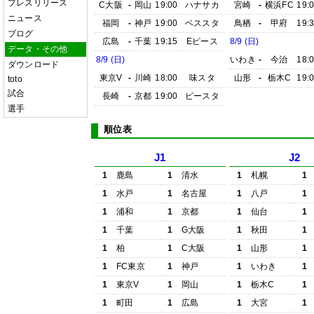
プレスリリース
C大阪
-
岡山
19:00
ハナサカ
宮崎
-
横浜FC
19:
ニュース
福岡
-
神戸
19:00
ベススタ
鳥栖
-
甲府
19:
ブログ
広島
-
千葉
19:15
Eピース
8/9 (日)
データ・その他
8/9 (日)
いわき
-
今治
18:
ダウンロード
東京V
-
川崎
18:00
味スタ
山形
-
栃木C
19:
toto
試合
長崎
-
京都
19:00
ピースタ
選手
順位表
J1
J2
1
鹿島
1
清水
1
札幌
1
1
水戸
1
名古屋
1
八戸
1
1
浦和
1
京都
1
仙台
1
1
千葉
1
G大阪
1
秋田
1
1
柏
1
C大阪
1
山形
1
1
FC東京
1
神戸
1
いわき
1
1
東京V
1
岡山
1
栃木C
1
1
町田
1
広島
1
大宮
1