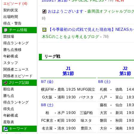
2026/27 第1節
-
S-PULSE PRESS
-
7時
NEW
エピソード (4)
契約状況
おはようございます
-
森岡茂オフィシャルブログ「優
出場時間
時
得点・警告
【今季最初の公式戦で見えた現在地】NEZASカップ 
チーム情報
競技場
木SCのことをより考えるブログ
-
7時
得点ランキング
勝ち点推移
年齢構成
リーグ戦
スタッフ
J1
J2
関係者ニュース
第1節
第1節
関係者エピソード
8/7 (金)
8/8 (土)
Jリーグ記録
順位表
横浜FM
-
鹿島
19:25
MUFG国立
札幌
-
徳島
14:
勝ち点
G大阪
-
浦和
19:30
パナスタ
八戸
-
富山
18:
得点ランキング
8/8 (土)
藤枝
-
仙台
18:
得失点
柏
-
水戸
19:00
三協F柏
大宮
-
新潟
19:
年齢構成
FC東京
-
町田
19:00
味スタ
磐田
-
秋田
19:
星取表
名古屋
-
清水
19:00
豊田ス
大分
-
湘南
19:
キーワード