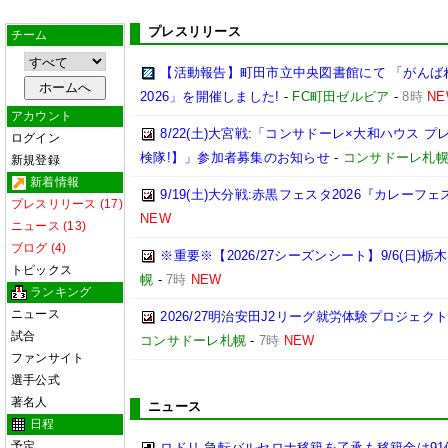
プレスリリース
チーム
【活動報告】町田市立中央図書館にて 「がんば
2026」を開催しました!
-
FC町田ゼルビア
-
8時
NE
アカウント
8/22(土)大宮戦:「コンサドーレ×大和ハウス 
ログイン
検隊!】」参加者募集のお知らせ
-
コンサドーレ札
新規登録
新着情報
9/19(土)大分戦:赤黒フェスタ2026『カレーフ
プレスリリース (17)
NEW
ニュース (13)
ブログ (4)
※重要※【2026/27シーズンシート】9/6(日)
トピックス
幌
-
7時
NEW
ランキング
ニュース
2026/27明治安田J2リーグ就労体験プロジェクト「p
試合
コンサドーレ札幌
-
7時
NEW
ファンサイト
選手公式
著名人
ニュース
日程
予定
ロドリ 急転バルセロナ移籍を了承も移籍金は91