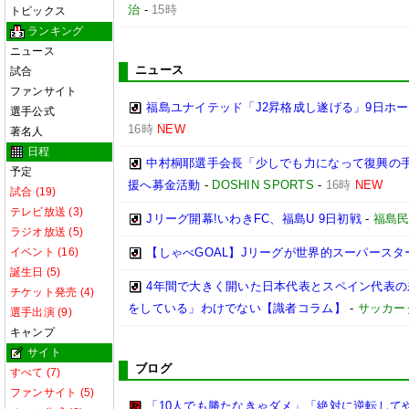
治
-
15時
トピックス
ランキング
ニュース
ニュース
試合
ファンサイト
福島ユナイテッド「J2昇格成し遂げる」9日ホ
選手公式
16時
NEW
著名人
日程
中村桐耶選手会長「少しでも力になって復興の
予定
援へ募金活動
-
DOSHIN SPORTS
-
16時
NEW
試合 (19)
テレビ放送 (3)
Jリーグ開幕!いわきFC、福島U 9日初戦
-
福島
ラジオ放送 (5)
イベント (16)
【しゃべGOAL】Jリーグが世界的スーパース
誕生日 (5)
4年間で大きく開いた日本代表とスペイン代表
チケット発売 (4)
をしている」わけでない【識者コラム】
-
サッカー
選手出演 (9)
キャンプ
サイト
ブログ
すべて (7)
ファンサイト (5)
「10人でも勝たなきゃダメ」「絶対に逆転して