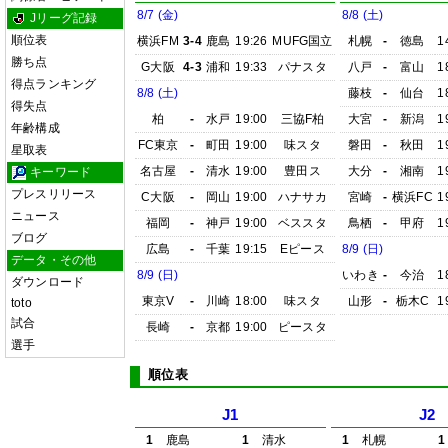
8/7 (金)
8/8 (土)
Jリーグ記録
順位表
横浜FM
3-4
鹿島
19:26
MUFG国立
札幌
-
徳島
1
勝ち点
G大阪
4-3
浦和
19:33
パナスタ
八戸
-
富山
1
得点ランキング
8/8 (土)
藤枝
-
仙台
1
得失点
柏
-
水戸
19:00
三協F柏
大宮
-
新潟
1
年齢構成
FC東京
-
町田
19:00
味スタ
磐田
-
秋田
1
星取表
名古屋
-
清水
19:00
豊田ス
大分
-
湘南
1
キーワード
プレスリリース
C大阪
-
岡山
19:00
ハナサカ
宮崎
-
横浜FC
1
ニュース
福岡
-
神戸
19:00
ベススタ
鳥栖
-
甲府
1
ブログ
広島
-
千葉
19:15
Eピース
8/9 (日)
データ・その他
8/9 (日)
いわき
-
今治
1
ダウンロード
東京V
-
川崎
18:00
味スタ
山形
-
栃木C
1
toto
試合
長崎
-
京都
19:00
ピースタ
選手
順位表
J1
J2
1
鹿島
1
清水
1
札幌
1