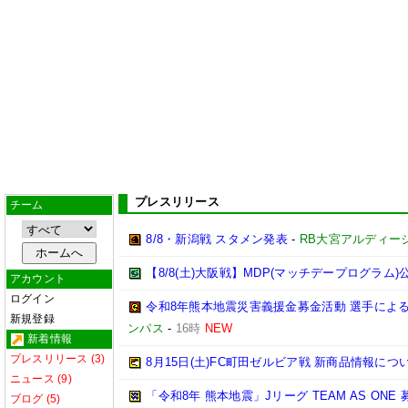
プレスリリース
チーム
8/8・新潟戦 スタメン発表
-
RB大宮アルディー
【8/8(土)大阪戦】MDP(マッチデープログラム)
アカウント
ログイン
令和8年熊本地震災害義援金募金活動 選手によ
新規登録
ンパス
-
16時
NEW
新着情報
プレスリリース (3)
8月15日(土)FC町田ゼルビア戦 新商品情報につ
ニュース (9)
「令和8年 熊本地震」Jリーグ TEAM AS ON
ブログ (5)