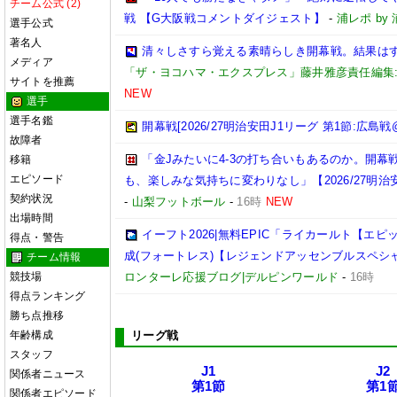
チーム公式 (2)
戦 【G大阪戦コメントダイジェスト】
-
浦レポ b
選手公式
著名人
清々しさすら覚える素晴らしき開幕戦。結果はすべ
メディア
「ザ・ヨコハマ・エクスプレス」藤井雅彦責任編集
サイトを推薦
NEW
選手
選手名鑑
開幕戦[2026/27明治安田J1リーグ 第1節:広島戦
故障者
「金Jみたいに4-3の打ち合いもあるのか。開
移籍
エピソード
も、楽しみな気持ちに変わりなし」【2026/27明治
契約状況
-
山梨フットボール
-
16時
NEW
出場時間
イーフト2026|無料EPIC「ライカールト【エ
得点・警告
成(フォートレス)【レジェンドアッセンブルスペシ
チーム情報
競技場
ロンターレ応援ブログ|デルピンワールド
-
16時
得点ランキング
勝ち点推移
年齢構成
リーグ戦
スタッフ
J1
J2
関係者ニュース
第1節
第1
関係者エピソード