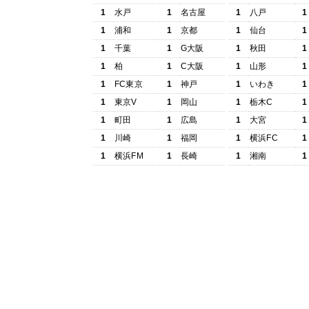
1
水戸
1
名古屋
1
八戸
1
1
浦和
1
京都
1
仙台
1
1
千葉
1
G大阪
1
秋田
1
1
柏
1
C大阪
1
山形
1
1
FC東京
1
神戸
1
いわき
1
1
東京V
1
岡山
1
栃木C
1
1
町田
1
広島
1
大宮
1
1
川崎
1
福岡
1
横浜FC
1
1
横浜FM
1
長崎
1
湘南
1