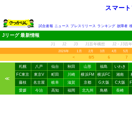
スマート
試合速報
ニュース
プレスリリース
ランキング
故障者
Jリーグ 最新情報
J1
J2
J3
J1百年構想
J2・J3百
2026年
1月
2月
3月
4月
5月
＜
8/5
6
7
札幌
八戸
仙台
秋田
山形
福島
いわき
FC東京
東京V
町田
川崎
横浜FM
横浜FC
湘南
≪
藤枝
名古屋
岐阜
滋賀
京都
G大阪
C大阪
愛媛
今治
高知
福岡
北九州
鳥栖
長崎