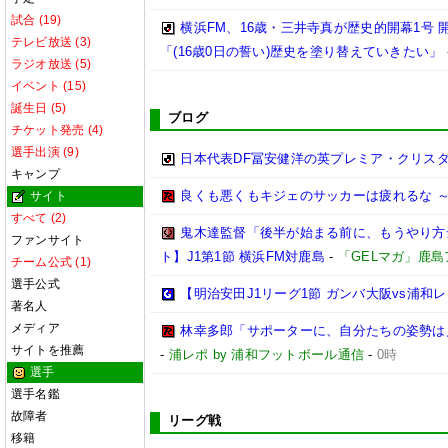
試合 (19)
横浜FM、16歳・三井寺真が歴史的開幕1号
テレビ放送 (3)
「(16歳0日の誓い)歴史を塗り替えていきたい」
ラジオ放送 (5)
イベント (15)
誕生日 (5)
ブログ
チケット発売 (4)
選手出演 (9)
日本代表DF冨安健洋の英プレミア・クリス
キャンプ
良くも悪くもキジェのサッカーは疲れるな ～
サイト
すべて (2)
鬼木達監督「後半が始まる前に、もうやり方
ファンサイト
ト】J1第1節 横浜FM対鹿島
-
「GELマガ」鹿
チーム公式 (1)
選手公式
【明治安田J1リーグ1節 ガンバ大阪vs浦
著名人
メディア
林幸多郎「サポーターに、自分たちの姿勢は
サイトを推薦
-
浦レポ by 浦和フットボール通信
-
0時
選手
選手名鑑
故障者
リーグ戦
移籍