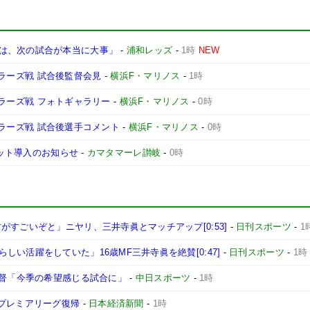
は、次の試合が本当に大事」
-
浦和レッズ
-
1時
NEW
ントラーズ戦 試合後監督会見
-
横浜F・マリノス
-
1時
ントラーズ戦 フォトギャラリー
-
横浜F・マリノス
-
0時
ントラーズ戦 試合後選手コメント
-
横浜F・マリノス
-
0時
ケット導入のお知らせ
-
カマタマーレ讃岐
-
0時
すごいぞと」ニヤリ、三井寺眞とマッチアップ[0:53]
-
日刊スポーツ
-
1
い活躍をしていた」16歳MF三井寺眞を絶賛[0:47]
-
日刊スポーツ
-
1時
監督「今季の希望感じる試合に」
-
中日スポーツ
-
1時
のプレミアリーグ復帰
-
日本経済新聞
-
1時