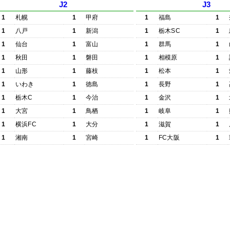
J2
J3
1
札幌
1
甲府
1
福島
1
1
八戸
1
新潟
1
栃木SC
1
1
仙台
1
富山
1
群馬
1
1
秋田
1
磐田
1
相模原
1
1
山形
1
藤枝
1
松本
1
1
いわき
1
徳島
1
長野
1
1
栃木C
1
今治
1
金沢
1
1
大宮
1
鳥栖
1
岐阜
1
1
横浜FC
1
大分
1
滋賀
1
1
湘南
1
宮崎
1
FC大阪
1