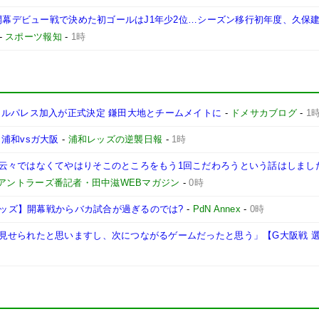
 開幕デビュー戦で決めた初ゴールはJ1年少2位…シーズン移行初年度、久保
-
スポーツ報知
-
1時
タルパレス加入が正式決定 鎌田大地とチームメイトに
-
ドメサカブログ
-
1
浦和vsガ大阪
-
浦和レッズの逆襲日報
-
1時
云々ではなくてやはりそこのところをもう1回こだわろうという話はしまし
島アントラーズ番記者・田中滋WEBマガジン
-
0時
和レッズ】開幕戦からバカ試合が過ぎるのでは?
-
PdN Annex
-
0時
見せられたと思いますし、次につながるゲームだったと思う」【G大阪戦 