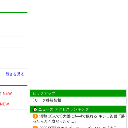
続きを見る
ピックアップ
時
NEW
Jリーグ移籍情報
NEW
ニュース アクセスランキング
1
浦和 10人でG大阪に3―4で敗れる キジェ監督「勝
ったら万々歳だったが…」