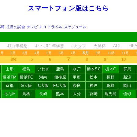
スマートフォン版はこちら
移籍
注目の試合
テレビ
toto
トラベル
スケジュール
J1百年構想
J2・J3百年構想
Jカップ
天皇杯
ACL
FI
8月
1月
2月
3月
4月
5月
6月
7月
9月
10月
11月
7
8/4
5
6
8
9
10
山形
福島
いわき
鹿島
水戸
栃木SC
栃木C
群馬
横浜FM
横浜FC
湘南
相模原
甲府
松本
長野
新潟
京都
G大阪
C大阪
FC大阪
奈良
神戸
鳥取
岡山
北九州
鳥栖
長崎
熊本
大分
宮崎
鹿児島
琉球