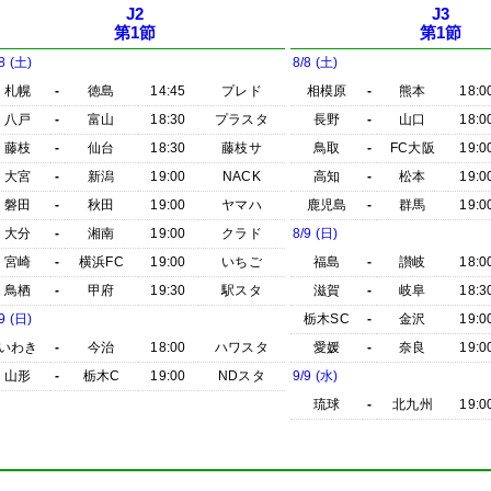
J2
J3
第1節
第1節
8 (土)
8/8 (土)
札幌
-
徳島
14:45
プレド
相模原
-
熊本
18:0
八戸
-
富山
18:30
プラスタ
長野
-
山口
18:0
藤枝
-
仙台
18:30
藤枝サ
鳥取
-
FC大阪
19:0
大宮
-
新潟
19:00
NACK
高知
-
松本
19:0
磐田
-
秋田
19:00
ヤマハ
鹿児島
-
群馬
19:0
大分
-
湘南
19:00
クラド
8/9 (日)
宮崎
-
横浜FC
19:00
いちご
福島
-
讃岐
18:0
鳥栖
-
甲府
19:30
駅スタ
滋賀
-
岐阜
18:3
9 (日)
栃木SC
-
金沢
19:0
いわき
-
今治
18:00
ハワスタ
愛媛
-
奈良
19:0
山形
-
栃木C
19:00
NDスタ
9/9 (水)
琉球
-
北九州
19:0