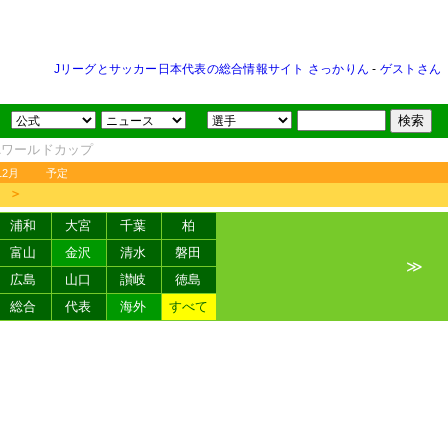
Jリーグとサッカー日本代表の総合情報サイト さっかりん
-
ゲストさん
FAワールドカップ
12月
予定
＞
浦和
大宮
千葉
柏
富山
金沢
清水
磐田
≫
広島
山口
讃岐
徳島
総合
代表
海外
すべて