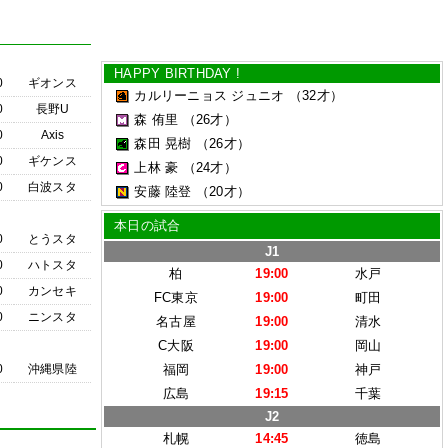
HAPPY BIRTHDAY !
0
ギオンス
カルリーニョス ジュニオ
（32才）
0
長野U
森 侑里
（26才）
0
Axis
森田 晃樹
（26才）
0
ギケンス
上林 豪
（24才）
0
白波スタ
安藤 陸登
（20才）
本日の試合
0
とうスタ
J1
0
ハトスタ
柏
19:00
水戸
0
カンセキ
FC東京
19:00
町田
0
ニンスタ
名古屋
19:00
清水
C大阪
19:00
岡山
0
沖縄県陸
福岡
19:00
神戸
広島
19:15
千葉
J2
札幌
14:45
徳島