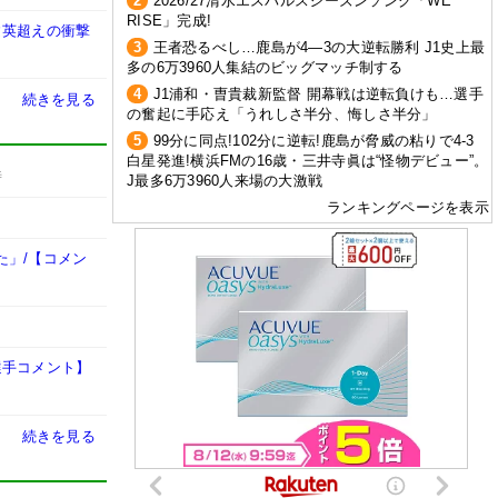
2
2026/27清水エスパルスシーズンソング「WE
RISE」完成!
建英超えの衝撃
3
王者恐るべし…鹿島が4―3の大逆転勝利 J1史上最
多の6万3960人集結のビッグマッチ制する
4
J1浦和・曺貴裁新監督 開幕戦は逆転負けも…選手
続きを見る
の奮起に手応え「うれしさ半分、悔しさ半分」
5
99分に同点!102分に逆転!鹿島が脅威の粘りで4-3
白星発進!横浜FMの16歳・三井寺眞は“怪物デビュー”。
時
J最多6万3960人来場の大激戦
ランキングページを表示
た」/【コメン
選手コメント】
続きを見る