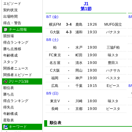
エピソード
J1
第1節
契約状況
出場時間
8/7 (金)
8/
得点・警告
横浜FM
3-4
鹿島
19:26
MUFG国立
チーム情報
G大阪
4-3
浦和
19:33
パナスタ
競技場
8/8 (土)
得点ランキング
柏
-
水戸
19:00
三協F柏
勝ち点推移
FC東京
-
町田
19:00
味スタ
年齢構成
スタッフ
名古屋
-
清水
19:00
豊田ス
関係者ニュース
C大阪
-
岡山
19:00
ハナサカ
関係者エピソード
福岡
-
神戸
19:00
ベススタ
Jリーグ記録
広島
-
千葉
19:15
Eピース
8/
順位表
8/9 (日)
勝ち点
得点ランキング
東京V
-
川崎
18:00
味スタ
得失点
長崎
-
京都
19:00
ピースタ
年齢構成
星取表
順位表
キーワード