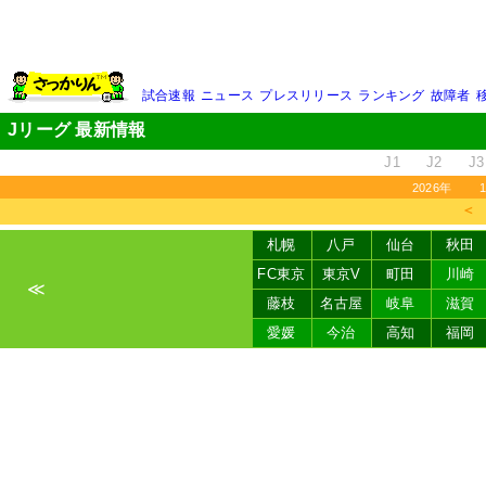
試合速報
ニュース
プレスリリース
ランキング
故障者
Jリーグ 最新情報
J1
J2
J3
2026年
＜
札幌
八戸
仙台
秋田
FC東京
東京V
町田
川崎
≪
藤枝
名古屋
岐阜
滋賀
愛媛
今治
高知
福岡