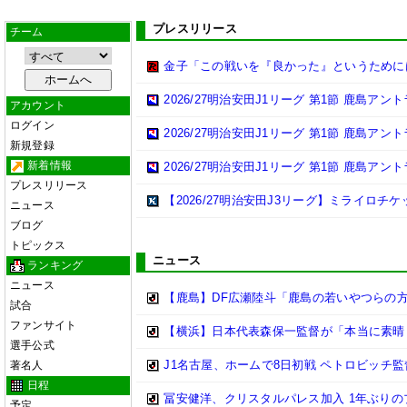
プレスリリース
チーム
金子「この戦いを『良かった』というために
2026/27明治安田J1リーグ 第1節 鹿島ア
アカウント
ログイン
2026/27明治安田J1リーグ 第1節 鹿島ア
新規登録
新着情報
2026/27明治安田J1リーグ 第1節 鹿島ア
プレスリリース
【2026/27明治安田J3リーグ】ミライロチ
ニュース
ブログ
トピックス
ニュース
ランキング
ニュース
【鹿島】DF広瀬陸斗「鹿島の若いやつらの方が
試合
ファンサイト
【横浜】日本代表森保一監督が「本当に素晴らし
選手公式
J1名古屋、ホームで8日初戦 ペトロビッチ
著名人
日程
冨安健洋、クリスタルパレス加入 1年ぶり
予定