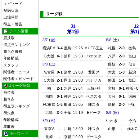
エピソード
契約状況
リーグ戦
出場時間
得点・警告
J1
J2
チーム情報
第1節
第1
競技場
8/7 (金)
8/8 (土)
得点ランキング
横浜FM
3-4
鹿島
19:26
MUFG国立
札幌
2-0
徳島
勝ち点推移
G大阪
4-3
浦和
19:33
パナスタ
八戸
2-0
富山
年齢構成
8/8 (土)
藤枝
2-0
仙台
スタッフ
関係者ニュース
名古屋
0-1
清水
19:03
豊田ス
大宮
1-0
新潟
関係者エピソード
C大阪
2-1
岡山
19:03
ハナサカ
磐田
1-1
秋田
Jリーグ記録
柏
2-1
水戸
19:04
三協F柏
宮崎
0-1
横浜FC
順位表
福岡
0-1
神戸
19:04
ベススタ
大分
0-1
湘南
勝ち点
FC東京
1-5
町田
19:05
味スタ
鳥栖
2-0
甲府
得点ランキング
広島
3-0
千葉
19:19
Eピース
8/9 (日)
得失点
年齢構成
8/9 (日)
いわき
-
今治
星取表
東京V
-
川崎
18:00
味スタ
山形
-
栃木C
キーワード
長崎
-
京都
19:00
ピースタ