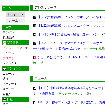
プレスリリース
チーム
【8/22(土)福島戦】ビジターサポーターの皆様へ
【8/22(土)福島戦】スタジアムアクセスについて
アカウント
ログイン
【8/8熊本戦】試合結果・監督・選手コメント
-
新規登録
新着情報
【2026/27Jリーグ ヤマザキビスケット ルヴァン
プレスリリース (2)
ージャ戦 チケット販売のお知らせ
-
ガイナーレ鳥
ニュース
チカラをひとつに。ーTEAM AS ONEー『令
ブログ (1)
栖
-
1時
トピックス
ランキング
ニュース
ニュース
試合
ファンサイト
【町田】中山雄太&明本考浩&相馬勇紀の左サイ
選手公式
る」と自画自賛!
-
サッカーマガジン
-
2時
著名人
日程
Jリーグ、香港ファン誘う 訪日観戦にぎわい海
予定