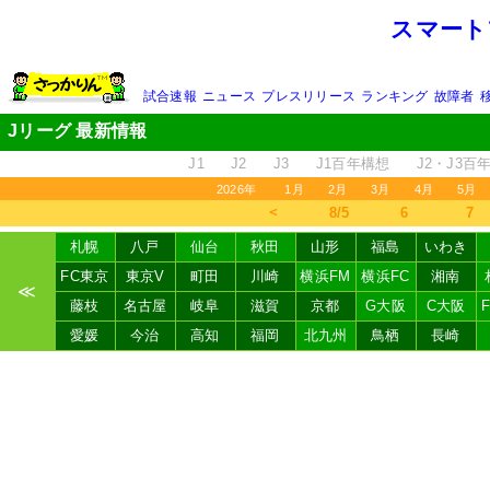
スマート
試合速報
ニュース
プレスリリース
ランキング
故障者
Jリーグ 最新情報
J1
J2
J3
J1百年構想
J2・J3百
2026年
1月
2月
3月
4月
5月
＜
8/5
6
7
札幌
八戸
仙台
秋田
山形
福島
いわき
FC東京
東京V
町田
川崎
横浜FM
横浜FC
湘南
≪
藤枝
名古屋
岐阜
滋賀
京都
G大阪
C大阪
愛媛
今治
高知
福岡
北九州
鳥栖
長崎