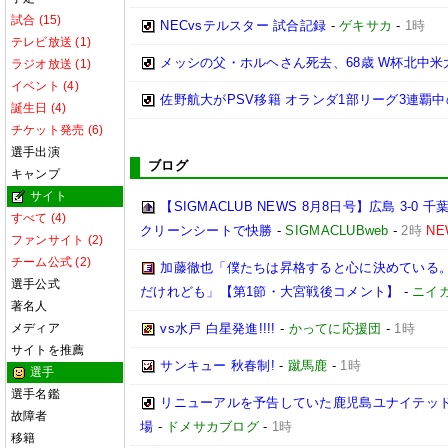
試合 (15)
NECvsテルスター 試合記録
-
ゲキサカ
-
1時
テレビ放送 (1)
メッシの父・ホルヘさん死去、68歳 W杯北中
ラジオ放送 (1)
イベント (4)
佐野航大がPSV移籍 オランダ1部リーグ3連覇
誕生日 (4)
チケット発売 (6)
選手出演
ブログ
キャンプ
サイト
【SIGMACLUB NEWS 8月8日号】広島 3
すべて (4)
クリーンシートで快勝
-
SIGMACLUBweb
-
2時
NE
ファンサイト (2)
チーム公式 (2)
加藤徹也「僕たちは昇格すると心に決めている
選手公式
だけれども」【第1節・大宮戦後コメント】
-
ニイ
著名人
メディア
vs水戸 白星発進!!!!
-
かってに応援団
-
1時
サイトを推薦
サンキュー 秋春制!
-
蹴馬鹿
-
1時
選手
選手名鑑
リニューアルを予告していた鹿児島ユナイテッド
故障者
場
-
ドメサカブログ
-
1時
移籍