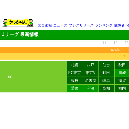
試合速報
ニュース
プレスリリース
ランキング
故障者
Jリーグ 最新情報
J1
J2
J3
2026年
＜
札幌
八戸
仙台
秋田
FC東京
東京V
町田
川崎
≪
藤枝
名古屋
岐阜
滋賀
愛媛
今治
高知
福岡