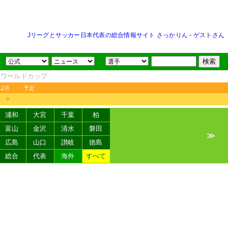
Jリーグとサッカー日本代表の総合情報サイト さっかりん
-
ゲストさん
FAワールドカップ
12月
予定
＞
浦和
大宮
千葉
柏
富山
金沢
清水
磐田
≫
広島
山口
讃岐
徳島
総合
代表
海外
すべて