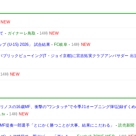
NEW
いて
-
ガイナーレ鳥取
-
14時
NEW
(U-15) 2026」 試合結果
-
FC岐阜
-
14時
NEW
戦 AWAYパブリックビューイング(T・ジョイ京都)に宮吉拓実クラブアンバサダー 
-
14時
NEW
リノスの16歳MF、衝撃の“ワンタッチ”で今季J1オープニング弾!記録ずく
.tv
-
14時
NEW
…MF堤奏一郎選手「とにかく勝つことが大事。結果にこだわる」
-
読売新聞