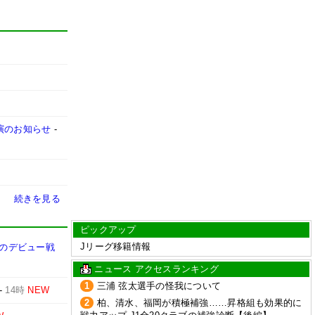
出演のお知らせ
-
続きを見る
ピックアップ
Jリーグ移籍情報
めのデビュー戦
ニュース アクセスランキング
1
三浦 弦太選手の怪我について
-
14時
NEW
2
柏、清水、福岡が積極補強……昇格組も効果的に