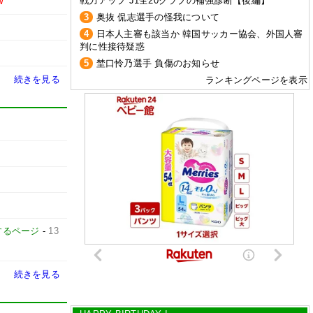
戦力アップ J1全20クラブの補強診断【後編】
W
3
奥抜 侃志選手の怪我について
4
日本人主審も該当か 韓国サッカー協会、外国人審
判に性接待疑惑
5
埜口怜乃選手 負傷のお知らせ
続きを見る
ランキングページを表示
するページ
-
13
続きを見る