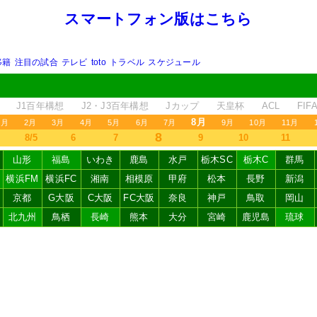
スマートフォン版はこちら
移籍
注目の試合
テレビ
toto
トラベル
スケジュール
J1百年構想
J2・J3百年構想
Jカップ
天皇杯
ACL
FI
8月
1月
2月
3月
4月
5月
6月
7月
9月
10月
11月
8
8/5
6
7
9
10
11
山形
福島
いわき
鹿島
水戸
栃木SC
栃木C
群馬
横浜FM
横浜FC
湘南
相模原
甲府
松本
長野
新潟
京都
G大阪
C大阪
FC大阪
奈良
神戸
鳥取
岡山
北九州
鳥栖
長崎
熊本
大分
宮崎
鹿児島
琉球