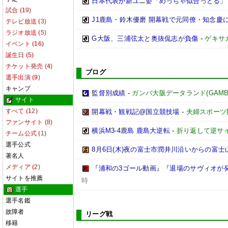
日本代表が新ユニ姿「めっちゃ似合っとる」
試合 (19)
J1鹿島・鈴木優磨 開幕戦で元同僚・知念慶に
テレビ放送 (3)
ラジオ放送 (5)
G大阪、三浦弦太と奥抜侃志が負傷
-
ゲキサ
イベント (16)
誕生日 (5)
チケット発売 (4)
ブログ
選手出演 (9)
キャンプ
監督別成績
-
ガンバ大阪データランド(GAMBA OS
サイト
すべて (12)
開幕戦・観戦記@国立競技場
-
夫婦スポーツ
ファンサイト (8)
横浜M3-4鹿島 鹿島大逆転
-
折り返して逆サ
チーム公式 (1)
選手公式
8月6日(木)夜の富士市潤井川沿いからの富士
著名人
メディア (2)
『浦和の3ゴール動画』『退場のサヴィオが発
サイトを推薦
時
選手
選手名鑑
故障者
リーグ戦
移籍