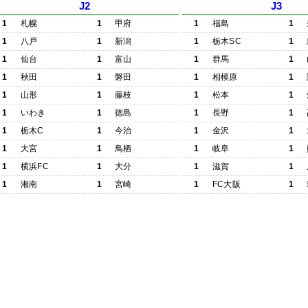
J2
J3
1
札幌
1
甲府
1
福島
1
1
八戸
1
新潟
1
栃木SC
1
1
仙台
1
富山
1
群馬
1
1
秋田
1
磐田
1
相模原
1
1
山形
1
藤枝
1
松本
1
1
いわき
1
徳島
1
長野
1
1
栃木C
1
今治
1
金沢
1
1
大宮
1
鳥栖
1
岐阜
1
1
横浜FC
1
大分
1
滋賀
1
1
湘南
1
宮崎
1
FC大阪
1