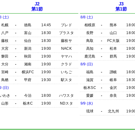
J2
J3
第1節
第1節
8 (土)
8/8 (土)
札幌
-
徳島
14:45
プレド
相模原
-
熊本
18:0
八戸
-
富山
18:30
プラスタ
長野
-
山口
18:0
藤枝
-
仙台
18:30
藤枝サ
鳥取
-
FC大阪
19:0
大宮
-
新潟
19:00
NACK
高知
-
松本
19:0
磐田
-
秋田
19:00
ヤマハ
鹿児島
-
群馬
19:0
大分
-
湘南
19:00
クラド
8/9 (日)
宮崎
-
横浜FC
19:00
いちご
福島
-
讃岐
18:0
鳥栖
-
甲府
19:30
駅スタ
滋賀
-
岐阜
18:3
9 (日)
栃木SC
-
金沢
19:0
いわき
-
今治
18:00
ハワスタ
愛媛
-
奈良
19:0
山形
-
栃木C
19:00
NDスタ
9/9 (水)
琉球
-
北九州
19:0