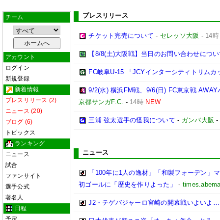
プレスリリース
チーム
チケット完売について
-
セレッソ大阪
-
14時
【8/8(土)大阪戦】当日のお問い合わせにつ
アカウント
ログイン
FC岐阜U-15 「JCYインターシティトリムカップ 
新規登録
新着情報
9/2(水) 横浜FM戦、9/6(日) FC東京
プレスリリース (2)
京都サンガF.C.
-
14時
NEW
ニュース (20)
三浦 弦太選手の怪我について
-
ガンバ大阪
ブログ (6)
トピックス
ランキング
ニュース
ニュース
試合
「100年に1人の逸材」「和製フォーデン」マ
ファンサイト
初ゴールに「歴史を作りよった」
-
times.abema
選手公式
著名人
J2・テゲバジャーロ宮崎の開幕戦いよいよ
日程
予定