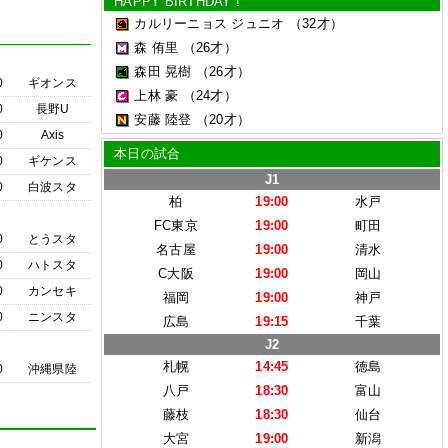
HAPPY BIRTHDAY !
カルリーニョス ジュニオ
（32才）
森 侑里
（26才）
森田 晃樹
（26才）
0
ギオンス
上林 豪
（24才）
0
長野U
安藤 陸登
（20才）
0
Axis
本日の試合
0
ギケンス
J1
0
白波スタ
柏
19:00
水戸
FC東京
19:00
町田
0
とうスタ
名古屋
19:00
清水
0
ハトスタ
C大阪
19:00
岡山
0
カンセキ
福岡
19:00
神戸
0
ニンスタ
広島
19:15
千葉
J2
札幌
14:45
徳島
0
沖縄県陸
八戸
18:30
富山
藤枝
18:30
仙台
大宮
19:00
新潟