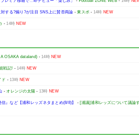
 プレミア移籍で…即デビュー「楽しみ」
-
Football ZONE WEB
-
14時
NE
対する?煽り?が注目 SNS上に賛否両論
-
東スポ
-
14時
NEW
カ
-
14時
NEW
AKA dataland)
-
14時
NEW
観戦記!
-
14時
NEW
イド
-
13時
NEW
山
-
オレンジの太陽
-
13時
NEW
信』など【浦和レッズネタまとめ(8/8)】
-
[浦議]浦和レッズについて議論