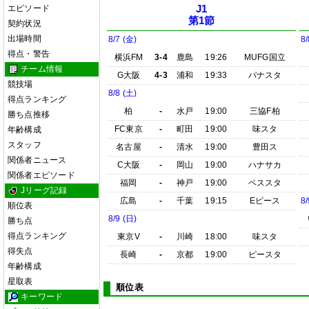
エピソード
J1
第1節
契約状況
出場時間
8/7 (金)
8/
得点・警告
横浜FM
3-4
鹿島
19:26
MUFG国立
チーム情報
G大阪
4-3
浦和
19:33
パナスタ
競技場
8/8 (土)
得点ランキング
柏
-
水戸
19:00
三協F柏
勝ち点推移
FC東京
-
町田
19:00
味スタ
年齢構成
スタッフ
名古屋
-
清水
19:00
豊田ス
関係者ニュース
C大阪
-
岡山
19:00
ハナサカ
関係者エピソード
福岡
-
神戸
19:00
ベススタ
Jリーグ記録
広島
-
千葉
19:15
Eピース
8/
順位表
8/9 (日)
勝ち点
得点ランキング
東京V
-
川崎
18:00
味スタ
得失点
長崎
-
京都
19:00
ピースタ
年齢構成
星取表
順位表
キーワード