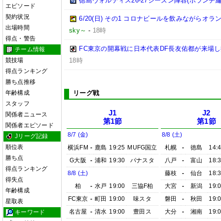
徳島ヴォルティス26-27シーズン陣容(ボランチ編
エピソード
契約状況
6/20(日) その1 コロナビールを飲みながらオラ
出場時間
sky～
-
18時
得点・警告
FC東京の開幕戦に日本代表DF長友佑都が来場し
チーム情報
競技場
18時
得点ランキング
勝ち点推移
年齢構成
リーグ戦
スタッフ
J1
J2
関係者ニュース
第1節
第1節
関係者エピソード
8/7 (金)
8/8 (土)
Jリーグ記録
順位表
横浜FM
-
鹿島
19:25
MUFG国立
札幌
-
徳島
14:
勝ち点
G大阪
-
浦和
19:30
パナスタ
八戸
-
富山
18:
得点ランキング
8/8 (土)
藤枝
-
仙台
18:
得失点
柏
-
水戸
19:00
三協F柏
大宮
-
新潟
19:
年齢構成
FC東京
-
町田
19:00
味スタ
磐田
-
秋田
19:
星取表
名古屋
-
清水
19:00
豊田ス
大分
-
湘南
19:
キーワード