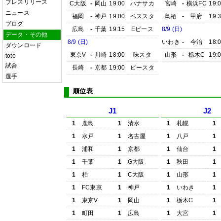
プレスリリース
C大阪
-
岡山
19:00
ハナサカ
宮崎
-
横浜FC
19:
ニュース
福岡
-
神戸
19:00
ベススタ
鳥栖
-
甲府
19:
ブログ
広島
-
千葉
19:15
Eピース
8/9 (日)
データ・その他
8/9 (日)
いわき
-
今治
18:
ダウンロード
東京V
-
川崎
18:00
味スタ
山形
-
栃木C
19:
toto
試合
長崎
-
京都
19:00
ピースタ
選手
順位表
J1
J2
1
鹿島
1
清水
1
札幌
1
1
水戸
1
名古屋
1
八戸
1
1
浦和
1
京都
1
仙台
1
1
千葉
1
G大阪
1
秋田
1
1
柏
1
C大阪
1
山形
1
1
FC東京
1
神戸
1
いわき
1
1
東京V
1
岡山
1
栃木C
1
1
町田
1
広島
1
大宮
1