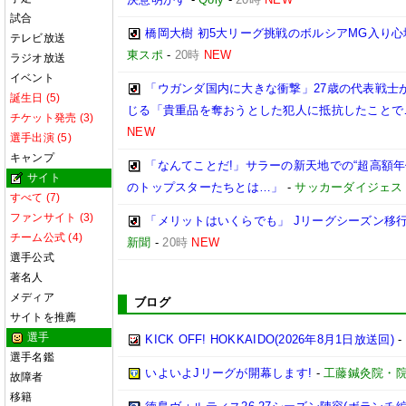
試合
橋岡大樹 初5大リーグ挑戦のボルシアMG入り
テレビ放送
東スポ
-
20時
NEW
ラジオ放送
イベント
「ウガンダ国内に大きな衝撃」27歳の代表戦士
誕生日 (5)
じる「貴重品を奪おうとした犯人に抵抗したことで
チケット発売 (3)
NEW
選手出演 (5)
キャンプ
「なんてことだ!」サラーの新天地での“超高額
サイト
のトップスターたちとは…」
-
サッカーダイジェス
すべて (7)
ファンサイト (3)
「メリットはいくらでも」 Jリーグシーズン移
チーム公式 (4)
新聞
-
20時
NEW
選手公式
著名人
メディア
ブログ
サイトを推薦
選手
KICK OFF! HOKKAIDO(2026年8月1日放送回)
-
選手名鑑
いよいよJリーグが開幕します!
-
工藤鍼灸院・院
故障者
移籍