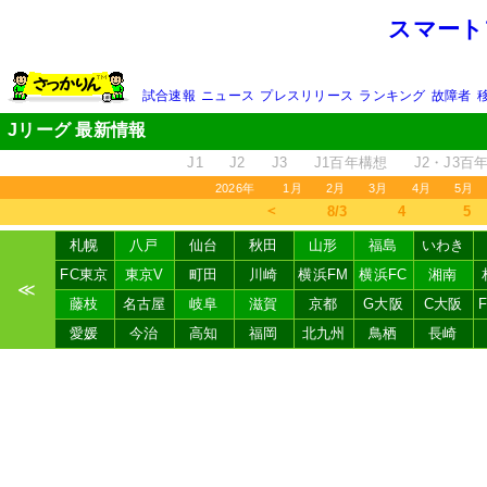
スマート
試合速報
ニュース
プレスリリース
ランキング
故障者
Jリーグ 最新情報
J1
J2
J3
J1百年構想
J2・J3百
2026年
1月
2月
3月
4月
5月
＜
8/3
4
5
札幌
八戸
仙台
秋田
山形
福島
いわき
FC東京
東京V
町田
川崎
横浜FM
横浜FC
湘南
≪
藤枝
名古屋
岐阜
滋賀
京都
G大阪
C大阪
愛媛
今治
高知
福岡
北九州
鳥栖
長崎