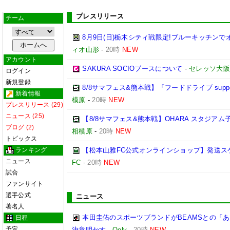
プレスリリース
チーム
8月9日(日)栃木シティ戦限定!ブルーキッチンで
ィオ山形
-
20時
NEW
アカウント
SAKURA SOCIOブースについて
-
セレッソ大阪
ログイン
新規登録
8/8サマフェス&熊本戦】「フードドライブ suppo
新着情報
模原
-
20時
NEW
プレスリリース (29)
ニュース (25)
【8/8サマフェス&熊本戦】OHARA スタジア
ブログ (2)
相模原
-
20時
NEW
トピックス
ランキング
【松本山雅FC公式オンラインショップ】発送ス
ニュース
FC
-
20時
NEW
試合
ファンサイト
選手公式
ニュース
著名人
本田圭佑のスポーツブランドがBEAMSとの「あ
日程
予定
決意明かす
-
Qoly
-
20時
NEW