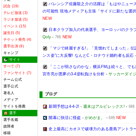
バレンシア佐藤龍之介の活躍は「もはやニュース
試合 (19)
の可能性 現地メディアも主張「サイドに新たな選
テレビ放送 (3)
NEW
ラジオ放送 (5)
イベント (15)
日本クラブ加入の代表選手、ヨーロッパのクラ
誕生日 (5)
Qoly
-
7時
NEW
チケット発売 (4)
選手出演 (9)
「マジで綺麗すぎる!」「見惚れてしまった」伝
キャンプ
ンス姿”に大反響! なんとC・ロナウド婚約者も反応
サイト
すべて (7)
「ここが弱さなのかな」横浜FMは続々と、でも
ファンサイト (7)
宮市亮が悪夢の3-4逆転負けを分析
-
サッカーダイジ
チーム公式
選手公式
著名人
ブログ
メディア
サイトを推薦
新聞予想は4-4-2!
-
週末はアルビレックス!
-
6時
選手
開幕に快活に怪盗
-
がめがま。
-
6時
NEW
選手名鑑
故障者
史上最高にカオスで破壊力のある鹿島アントラー
移籍