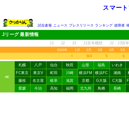
スマート
試合速報
ニュース
プレスリリース
ランキング
故障者
Jリーグ 最新情報
J1
J2
J3
J1百年構想
J2・J3百
2026年
1月
2月
3月
4月
5月
＜
8/4
5
6
札幌
八戸
仙台
秋田
山形
福島
いわき
FC東京
東京V
町田
川崎
横浜FM
横浜FC
湘南
≪
藤枝
名古屋
岐阜
滋賀
京都
G大阪
C大阪
愛媛
今治
高知
福岡
北九州
鳥栖
長崎