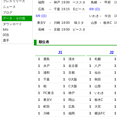
プレスリリース
福岡
-
神戸
19:00
ベススタ
鳥栖
-
甲府
1
ニュース
広島
-
千葉
19:15
Eピース
8/9 (日)
ブログ
8/9 (日)
いわき
-
今治
1
データ・その他
東京V
-
川崎
18:00
味スタ
山形
-
栃木C
1
ダウンロード
toto
長崎
-
京都
19:00
ピースタ
試合
選手
順位表
J1
J2
1
鹿島
1
清水
1
札幌
1
1
水戸
1
名古屋
1
八戸
1
1
浦和
1
京都
1
仙台
1
1
千葉
1
G大阪
1
秋田
1
1
柏
1
C大阪
1
山形
1
1
FC東京
1
神戸
1
いわき
1
1
東京V
1
岡山
1
栃木C
1
1
町田
1
広島
1
大宮
1
1
川崎
1
福岡
1
横浜FC
1