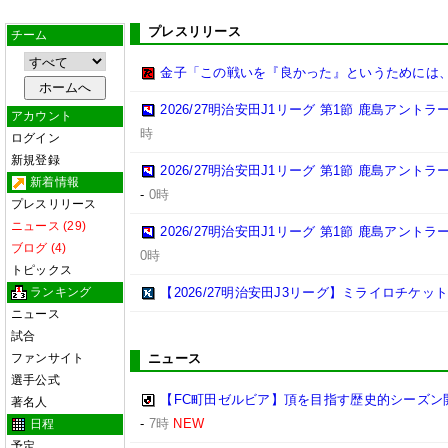
プレスリリース
チーム
金子「この戦いを『良かった』というためには
2026/27明治安田J1リーグ 第1節 鹿島アント
アカウント
時
ログイン
新規登録
2026/27明治安田J1リーグ 第1節 鹿島アント
新着情報
-
0時
プレスリリース
ニュース (29)
2026/27明治安田J1リーグ 第1節 鹿島アント
ブログ (4)
0時
トピックス
ランキング
【2026/27明治安田J3リーグ】ミライロチケ
ニュース
試合
ファンサイト
ニュース
選手公式
【FC町田ゼルビア】頂を目指す歴史的シーズン
著名人
-
7時
NEW
日程
予定