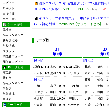
エピソード
清水エスパルス 対 名古屋グランパス?直前情報
契約状況
J1 2026/27 第1節
-
S-PULSE PRESS
-
6時
NEW
出場時間
キリンカップ参加国決定! 日本代表は10/1 エクア
得点・警告
(テレ朝)と対戦
-
footballnet【サッカーまとめ】
-
6
チーム情報
競技場
得点ランキング
リーグ戦
勝ち点推移
年齢構成
J1
J2
スタッフ
第1節
第1
関係者ニュース
8/7 (金)
8/8 (土)
関係者エピソード
横浜FM
3-4
鹿島
19:26
MUFG国立
札幌
-
徳島
1
Jリーグ記録
順位表
G大阪
4-3
浦和
19:33
パナスタ
八戸
-
富山
1
勝ち点
8/8 (土)
藤枝
-
仙台
1
得点ランキング
柏
-
水戸
19:00
三協F柏
大宮
-
新潟
1
得失点
FC東京
-
町田
19:00
味スタ
磐田
-
秋田
1
年齢構成
名古屋
-
清水
19:00
豊田ス
大分
-
湘南
1
星取表
キーワード
C大阪
-
岡山
19:00
ハナサカ
宮崎
-
横浜FC
1