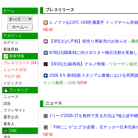
プレスリリース
チーム
レノファ山口FC U18所属選手 トップチーム登録
NEW
アカウント
【9/5(土)八戸戦】前売り券販売のお知らせ
-
藤枝
ログイン
新規登録
8/30(日)開幕戦に向けポスター掲示活動を実施
新着情報
プレスリリース (44)
【8/15(土)福島戦】グルメ情報
-
ツエーゲン金沢
ニュース (21)
2026.8.5 第4回新スタジアム整備における
ブログ (4)
リッツ秋田
-
16時
NEW
トピックス
ランキング
ニュース
ニュース
試合
ファンサイト
Jリーグ2026-27を無料で見る方法は?地上波中
選手公式
著名人
「FWにこそ“エゴ”が必要」元サッカー日本代
日程
NEW
予定