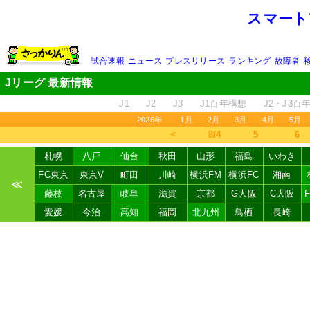
スマート
試合速報
ニュース
プレスリリース
ランキング
故障者
Jリーグ 最新情報
J1
J2
J3
J1百年構想
J2・J3百
2026年
1月
2月
3月
4月
5月
＜
8/4
5
6
札幌
八戸
仙台
秋田
山形
福島
いわき
FC東京
東京V
町田
川崎
横浜FM
横浜FC
湘南
≪
藤枝
名古屋
岐阜
滋賀
京都
G大阪
C大阪
愛媛
今治
高知
福岡
北九州
鳥栖
長崎