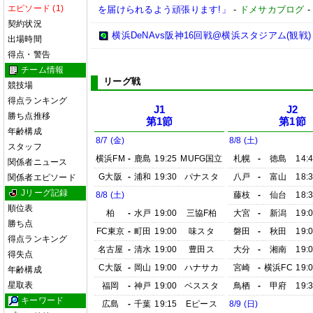
エピソード (1)
を届けられるよう頑張ります!」
-
ドメサカブログ
契約状況
横浜DeNAvs阪神16回戦@横浜スタジアム(観戦)
出場時間
得点・警告
チーム情報
リーグ戦
競技場
得点ランキング
J1
J2
勝ち点推移
第1節
第1節
年齢構成
8/7 (金)
8/8 (土)
スタッフ
横浜FM
-
鹿島
19:25
MUFG国立
札幌
-
徳島
14:
関係者ニュース
G大阪
-
浦和
19:30
パナスタ
八戸
-
富山
18:
関係者エピソード
Jリーグ記録
8/8 (土)
藤枝
-
仙台
18:
順位表
柏
-
水戸
19:00
三協F柏
大宮
-
新潟
19:
勝ち点
FC東京
-
町田
19:00
味スタ
磐田
-
秋田
19:
得点ランキング
名古屋
-
清水
19:00
豊田ス
大分
-
湘南
19:
得失点
C大阪
-
岡山
19:00
ハナサカ
宮崎
-
横浜FC
19:
年齢構成
星取表
福岡
-
神戸
19:00
ベススタ
鳥栖
-
甲府
19:
キーワード
広島
-
千葉
19:15
Eピース
8/9 (日)