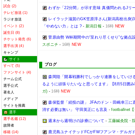
試合 (2)
わずか「22分間」が示す意味 真価問われるJリ
テレビ放送 (1)
レイラック滋賀のGK笠原淳さん(新潟高校出身)3
ラジオ放送
イベント (2)
「やめない力」とは ?
-
新潟日報
-
16時
NEW
誕生日 (8)
菅原由勢 W杯期間中の“至れり尽くせり”な拠
チケット発売 (6)
スポニチ
-
16時
NEW
選手出演 (4)
キャンプ
サイト
ブログ
すべて (5)
ファンサイト (4)
森岡陸「開幕戦勝利でしっかり連勝をしていけ
チーム公式
るように頑張りたいなと思ってます」【8月5日囲
選手公式
ガ)
-
16時
NEW
著名人
メディア
森保監督「続投の謎」 JFAのドン・田嶋幸三に
サイトを推薦
消す必要は無い」 守田英正にも言及
-
football
選手
選手名鑑 (12)
週末から週明けの診療について
-
工藤鍼灸院・
故障者
鹿児島ユナイテッドFCがFWフアンマ・デルガ
移籍 (14)