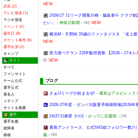
NEW
試合 (2)
テレビ放送 (1)
2026/27 J1リーグ開幕川崎・脇坂泰斗 クラ
ラジオ放送
たい」
-
神奈川新聞
-
5時
NEW
イベント (2)
誕生日 (8)
横浜M・天野純 35歳のファンタジスタ 「史上
チケット発売 (6)
NEW
選手出演 (2)
実力派ベテラン 22DF飯田貴敬 【2026～27
キャンプ
時
NEW
サイト
すべて
ファンサイト
ブログ
チーム公式
選手公式
さぁ!Jリーグが始まるぜ!
-
週末はアルビレックス
著名人
メディア
2026-27年度・ガンバ大阪選手移籍情報(2026年
サイトを推薦
選手
26/27J1展望 その2
-
かってに応援団
-
2時
選手名鑑
鹿島アントラーズ、公式SNS総フォロワー数J
故障者
義
-
0時
移籍