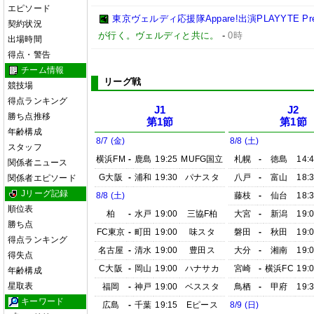
エピソード
東京ヴェルディ応援隊Appare!出演PLAYYTE Pre
契約状況
が行く。ヴェルディと共に。
-
0時
出場時間
得点・警告
チーム情報
リーグ戦
競技場
得点ランキング
J1
J2
勝ち点推移
第1節
第1節
年齢構成
8/7 (金)
8/8 (土)
スタッフ
横浜FM
-
鹿島
19:25
MUFG国立
札幌
-
徳島
14:
関係者ニュース
G大阪
-
浦和
19:30
パナスタ
八戸
-
富山
18:
関係者エピソード
Jリーグ記録
8/8 (土)
藤枝
-
仙台
18:
順位表
柏
-
水戸
19:00
三協F柏
大宮
-
新潟
19:
勝ち点
FC東京
-
町田
19:00
味スタ
磐田
-
秋田
19:
得点ランキング
名古屋
-
清水
19:00
豊田ス
大分
-
湘南
19:
得失点
C大阪
-
岡山
19:00
ハナサカ
宮崎
-
横浜FC
19:
年齢構成
星取表
福岡
-
神戸
19:00
ベススタ
鳥栖
-
甲府
19:
キーワード
広島
-
千葉
19:15
Eピース
8/9 (日)