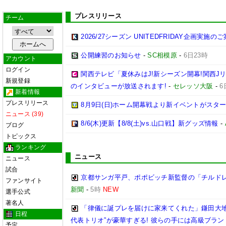
プレスリリース
チーム
2026/27シーズン UNITEDFRIDAY企画実施の
公開練習のお知らせ
-
SC相模原
-
6日23時
アカウント
ログイン
関西テレビ「夏休みはJ!新シーズン開幕!関西J
新規登録
のインタビューが放送されます!
-
セレッソ大阪
-
6
新着情報
プレスリリース
8月9日(日)ホーム開幕戦より新イベントがスター
ニュース (39)
8/6(木)更新【8/8(土)vs.山口戦】新グッズ情報
-
ブログ
トピックス
ランキング
ニュース
ニュース
試合
京都サンガ平戸、ポポビッチ新監督の「チルド
ファンサイト
新聞
-
5時
NEW
選手公式
著名人
「律儀に誕プレを届けに家来てくれた」鎌田大地
日程
代表トリオ”が豪華すぎる! 彼らの手には高級ブラン
予定