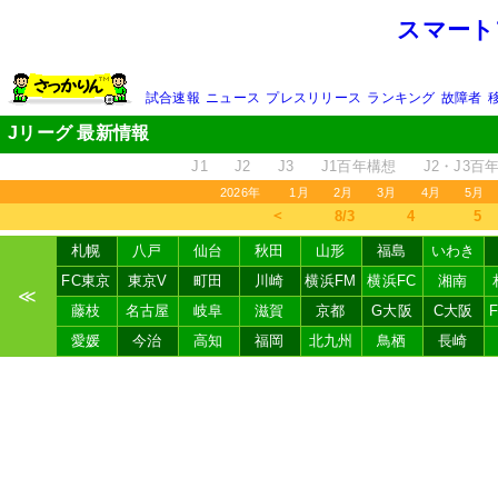
スマート
試合速報
ニュース
プレスリリース
ランキング
故障者
Jリーグ 最新情報
J1
J2
J3
J1百年構想
J2・J3百
2026年
1月
2月
3月
4月
5月
＜
8/3
4
5
札幌
八戸
仙台
秋田
山形
福島
いわき
FC東京
東京V
町田
川崎
横浜FM
横浜FC
湘南
≪
藤枝
名古屋
岐阜
滋賀
京都
G大阪
C大阪
愛媛
今治
高知
福岡
北九州
鳥栖
長崎