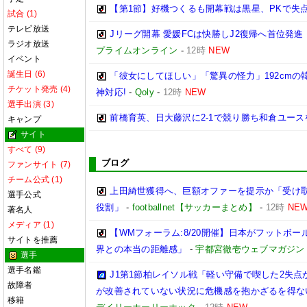
【第1節】好機つくるも開幕戦は黒星、PKで失
試合 (1)
テレビ放送
Jリーグ開幕 愛媛FCは快勝しJ2復帰へ首位発
ラジオ放送
プライムオンライン
-
12時
NEW
イベント
誕生日 (6)
「彼女にしてほしい」「驚異の怪力」192cm
チケット発売 (4)
神対応!
-
Qoly
-
12時
NEW
選手出演 (3)
前橋育英、日大藤沢に2-1で競り勝ち和倉ユース
キャンプ
サイト
すべて (9)
ブログ
ファンサイト (7)
チーム公式 (1)
上田綺世獲得へ、巨額オファーを提示か「受け取
選手公式
役割」
-
footballnet【サッカーまとめ】
-
12時
NE
著名人
メディア (1)
【WMフォーラム:8/20開催】日本がフットボ
サイトを推薦
界との本当の距離感」
-
宇都宮徹壱ウェブマガジン
選手
選手名鑑
J1第1節柏レイソル戦「軽い守備で喫した2失
故障者
が改善されていない状況に危機感を抱かざるを得な
移籍