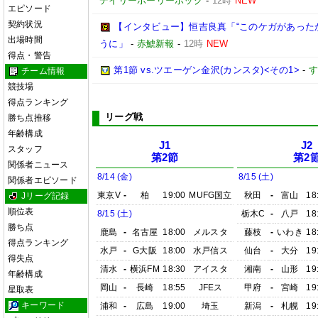
デイリーホーリーホック
-
12時
NEW
エピソード
契約状況
【インタビュー】恒吉良真「“このケガがあった
出場時間
うに」
-
赤鯱新報
-
12時
NEW
得点・警告
第1節 vs.ツエーゲン金沢(カンスタ)<その1>
-
す
チーム情報
競技場
得点ランキング
リーグ戦
勝ち点推移
年齢構成
J1
J2
スタッフ
第2節
第2
関係者ニュース
8/14 (金)
8/15 (土)
関係者エピソード
東京V
-
柏
19:00
MUFG国立
秋田
-
富山
18
Jリーグ記録
順位表
8/15 (土)
栃木C
-
八戸
18
勝ち点
鹿島
-
名古屋
18:00
メルスタ
藤枝
-
いわき
18
得点ランキング
水戸
-
G大阪
18:00
水戸信ス
仙台
-
大分
19
得失点
清水
-
横浜FM
18:30
アイスタ
湘南
-
山形
19
年齢構成
岡山
-
長崎
18:55
JFEス
甲府
-
宮崎
19
星取表
キーワード
浦和
-
広島
19:00
埼玉
新潟
-
札幌
19