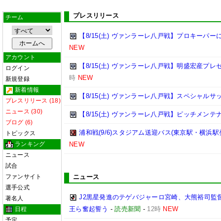
プレスリリース
チーム
【8/15(土) ヴァンラーレ八戸戦】プロキーパ
NEW
アカウント
【8/15(土) ヴァンラーレ八戸戦】明盛宏産プ
ログイン
時
NEW
新規登録
新着情報
【8/15(土) ヴァンラーレ八戸戦】スペシャル
プレスリリース (18)
ニュース (30)
【8/15(土) ヴァンラーレ八戸戦】ピッチメン
ブログ (6)
浦和戦(9/6)スタジアム送迎バス(東京駅・横浜駅
トピックス
ランキング
NEW
ニュース
試合
ファンサイト
ニュース
選手公式
J2黒星発進のテゲバジャーロ宮崎、大熊裕司監
著名人
王ら奮起誓う
-
読売新聞
-
12時
NEW
日程
予定