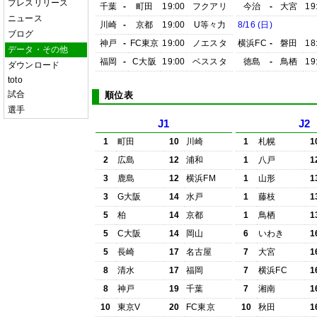
プレスリリース
千葉
-
町田
19:00
フクアリ
今治
-
大宮
19
ニュース
川崎
-
京都
19:00
U等々力
8/16 (日)
ブログ
神戸
-
FC東京
19:00
ノエスタ
横浜FC
-
磐田
18
データ・その他
福岡
-
C大阪
19:00
ベススタ
徳島
-
鳥栖
19
ダウンロード
toto
試合
順位表
選手
J1
J2
1
町田
10
川崎
1
札幌
1
2
広島
12
浦和
1
八戸
1
3
鹿島
12
横浜FM
1
山形
1
3
G大阪
14
水戸
1
藤枝
1
5
柏
14
京都
1
鳥栖
1
5
C大阪
14
岡山
6
いわき
1
5
長崎
17
名古屋
7
大宮
1
8
清水
17
福岡
7
横浜FC
1
8
神戸
19
千葉
7
湘南
1
10
東京V
20
FC東京
10
秋田
1