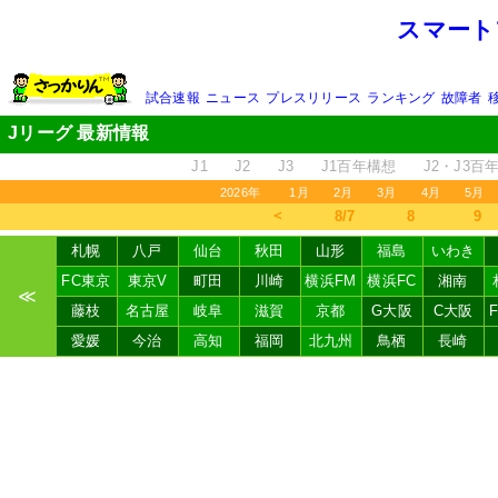
スマート
試合速報
ニュース
プレスリリース
ランキング
故障者
Jリーグ 最新情報
J1
J2
J3
J1百年構想
J2・J3百
2026年
1月
2月
3月
4月
5月
＜
8/7
8
9
札幌
八戸
仙台
秋田
山形
福島
いわき
FC東京
東京V
町田
川崎
横浜FM
横浜FC
湘南
≪
藤枝
名古屋
岐阜
滋賀
京都
G大阪
C大阪
愛媛
今治
高知
福岡
北九州
鳥栖
長崎