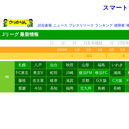
スマート
試合速報
ニュース
プレスリリース
ランキング
故障者
Jリーグ 最新情報
J1
J2
J3
J1百年構想
J2・J3百
2026年
1月
2月
3月
4月
5月
＜
8/6
7
8
札幌
八戸
仙台
秋田
山形
福島
いわき
FC東京
東京V
町田
川崎
横浜FM
横浜FC
湘南
≪
藤枝
名古屋
岐阜
滋賀
京都
G大阪
C大阪
愛媛
今治
高知
福岡
北九州
鳥栖
長崎