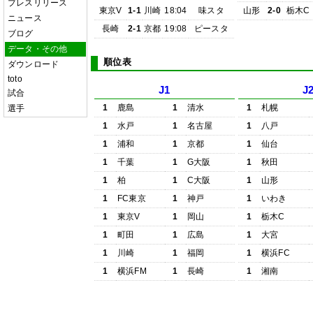
プレスリリース
東京V
1-1
川崎
18:04
味スタ
山形
2-0
栃木C
ニュース
長崎
2-1
京都
19:08
ピースタ
ブログ
データ・その他
順位表
ダウンロード
toto
J1
J
試合
1
鹿島
1
清水
1
札幌
選手
1
水戸
1
名古屋
1
八戸
1
浦和
1
京都
1
仙台
1
千葉
1
G大阪
1
秋田
1
柏
1
C大阪
1
山形
1
FC東京
1
神戸
1
いわき
1
東京V
1
岡山
1
栃木C
1
町田
1
広島
1
大宮
1
川崎
1
福岡
1
横浜FC
1
横浜FM
1
長崎
1
湘南