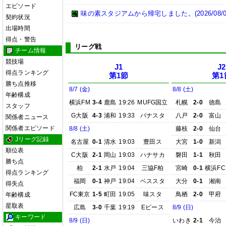
エピソード
味の素スタジアムから帰宅しました。(2026/08/0
契約状況
出場時間
得点・警告
リーグ戦
チーム情報
競技場
J1
J2
得点ランキング
第1節
第1
勝ち点推移
8/7 (金)
8/8 (土)
年齢構成
横浜FM
3-4
鹿島
19:26
MUFG国立
札幌
2-0
徳島
スタッフ
G大阪
4-3
浦和
19:33
パナスタ
八戸
2-0
富山
関係者ニュース
関係者エピソード
8/8 (土)
藤枝
2-0
仙台
Jリーグ記録
名古屋
0-1
清水
19:03
豊田ス
大宮
1-0
新潟
順位表
C大阪
2-1
岡山
19:03
ハナサカ
磐田
1-1
秋田
勝ち点
柏
2-1
水戸
19:04
三協F柏
宮崎
0-1
横浜FC
得点ランキング
福岡
0-1
神戸
19:04
ベススタ
大分
0-1
湘南
得失点
FC東京
1-5
町田
19:05
味スタ
鳥栖
2-0
甲府
年齢構成
星取表
広島
3-0
千葉
19:19
Eピース
8/9 (日)
キーワード
8/9 (日)
いわき
2-1
今治