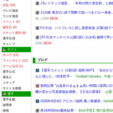
J3レイラック滋賀、 「令和の関ケ原合戦」と
試合 (16)
テレビ放送
J1川崎 東京Vに終了間際で追いつきドロー発
ラジオ放送
ポ
-
23時
NEW
イベント (4)
誕生日 (4)
FC今治、ハイプレスに屈し黒星発進 J2第1節ア
チケット発売 (6)
[FC今治マッチコラム]第1節いわき戦 敵陣で
選手出演
23時
NEW
キャンプ
サイト
すべて (13)
ブログ
ファンサイト (12)
チーム公式 (1)
【選手コメント J1第1節 福岡-神戸】「自分
選手公式
なと感じた」/武本匠平
-
「football fukuoka」中
著名人
メディア
無料記事 ”お盆前のまぁまぁ高い時期に福岡に
サイトを推薦
機の窓から写真家協会個展」【主夫の部屋】
-
山梨
選手
選手名鑑
2026年8月4日 アビスパ福岡 雁ノ巣練習
-
hybri
故障者
第1644回toto最終結果
-
【toto予想】僕の妄想tot
移籍