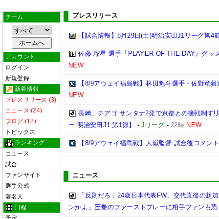
プレスリリース
チーム
【試合情報】8月29日(土)明治安田J1リーグ第4節
佐藤 瑠星 選手『PLAYER OF THE DAY』
アカウント
NEW
ログイン
新規登録
【8/9アウェイ福島戦】林田魁斗選手・佐野竜眞
新着情報
NEW
プレスリリース (3)
ニュース (24)
長崎、チアゴ サンタナ2発で京都との接戦制す!
ブログ (12)
ー:明治安田J1 第1節】
-
Jリーグ
-
22時
NEW
トピックス
ランキング
【8/9アウェイ福島戦】大嶽監督 試合後コメン
ニュース
試合
ファンサイト
ニュース
選手公式
「反則だろ」24歳日本代表FW、交代直後の超
著名人
ンかよ」圧巻のファーストプレーに相手ファンも恐
日程
予定