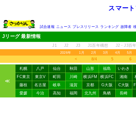
スマート
試合速報
ニュース
プレスリリース
ランキング
故障者
Jリーグ 最新情報
J1
J2
J3
J1百年構想
J2・J3百
2026年
1月
2月
3月
4月
5月
＜
8/4
5
6
札幌
八戸
仙台
秋田
山形
福島
いわき
FC東京
東京V
町田
川崎
横浜FM
横浜FC
湘南
≪
藤枝
名古屋
岐阜
滋賀
京都
G大阪
C大阪
愛媛
今治
高知
福岡
北九州
鳥栖
長崎