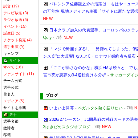
バレンシア佐藤龍之介の活躍は「もはやニュース
試合 (19)
の可能性 現地メディアも主張「サイドに新たな選
テレビ放送 (3)
NEW
ラジオ放送 (5)
イベント (15)
日本クラブ加入の代表選手、ヨーロッパのクラ
誕生日 (5)
Qoly
-
7時
NEW
チケット発売 (4)
選手出演 (9)
「マジで綺麗すぎる!」「見惚れてしまった」伝
キャンプ
ンス姿”に大反響! なんとC・ロナウド婚約者も反応
サイト
すべて (16)
「ここが弱さなのかな」横浜FMは続々と、でも
ファンサイト (11)
宮市亮が悪夢の3-4逆転負けを分析
-
サッカーダイジ
チーム公式
選手公式
著名人
ブログ
メディア (5)
サイトを推薦
いよいよ開幕
-
ベガルタを熱く語りたい
-
7時
N
選手
2026/27シーズン、J1開幕戦の対戦カードの
選手名鑑
3はきだめスタジオブログ
-
7時
NEW
故障者
移籍