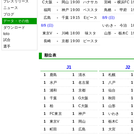
プレスリリース
C大阪
-
岡山
19:00
ハナサカ
宮崎
-
横浜FC
1
ニュース
福岡
-
神戸
19:00
ベススタ
鳥栖
-
甲府
1
ブログ
広島
-
千葉
19:15
Eピース
8/9 (日)
データ・その他
8/9 (日)
いわき
-
今治
1
ダウンロード
東京V
-
川崎
18:00
味スタ
山形
-
栃木C
1
toto
試合
長崎
-
京都
19:00
ピースタ
選手
順位表
J1
J2
1
鹿島
1
清水
1
札幌
1
1
水戸
1
名古屋
1
八戸
1
1
浦和
1
京都
1
仙台
1
1
千葉
1
G大阪
1
秋田
1
1
柏
1
C大阪
1
山形
1
1
FC東京
1
神戸
1
いわき
1
1
東京V
1
岡山
1
栃木C
1
1
町田
1
広島
1
大宮
1