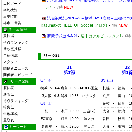
第1節:新潟(NACK)昇格候補の一角とホーム開幕
エピソード
ージャ
-
7時
NEW
契約状況
出場時間
試合観戦記2026-27～横浜FMvs鹿島～至極
得点・警告
kazumaxのFIELD OF Soccer ブログ!
-
7時
NEW
チーム情報
競技場
新聞予想は4-4-2!
-
週末はアルビレックス!
-
6時
得点ランキング
勝ち点推移
年齢構成
リーグ戦
スタッフ
J1
J2
関係者ニュース
第1節
第1
関係者エピソード
8/7 (金)
8/8 (土)
Jリーグ記録
順位表
横浜FM
3-4
鹿島
19:26
MUFG国立
札幌
-
徳島
1
勝ち点
G大阪
4-3
浦和
19:33
パナスタ
八戸
-
富山
1
得点ランキング
8/8 (土)
藤枝
-
仙台
1
得失点
柏
-
水戸
19:00
三協F柏
大宮
-
新潟
1
年齢構成
FC東京
-
町田
19:00
味スタ
磐田
-
秋田
1
星取表
名古屋
-
清水
19:00
豊田ス
大分
-
湘南
1
キーワード