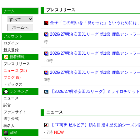
プレスリリース
チーム
金子「この戦いを『良かった』というためには
2026/27明治安田J1リーグ 第1節 鹿島アント
アカウント
時
ログイン
新規登録
2026/27明治安田J1リーグ 第1節 鹿島アント
新着情報
-
0時
プレスリリース
ニュース (25)
2026/27明治安田J1リーグ 第1節 鹿島アント
ブログ (8)
0時
トピックス
ランキング
【2026/27明治安田J3リーグ】ミライロチケ
ニュース
試合
ファンサイト
ニュース
選手公式
【FC町田ゼルビア】頂を目指す歴史的シーズン
著名人
-
7時
NEW
日程
予定