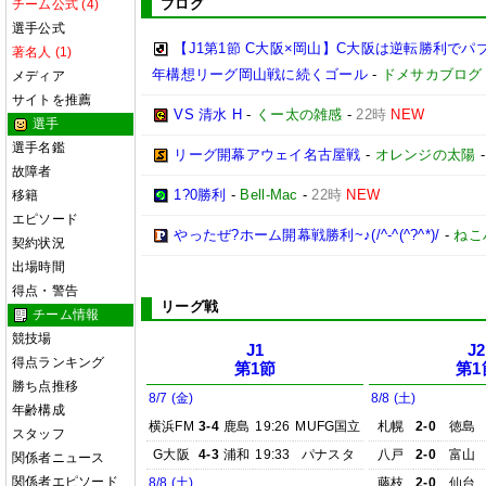
ブログ
チーム公式 (4)
選手公式
【J1第1節 C大阪×岡山】C大阪は逆転勝利で
著名人 (1)
年構想リーグ岡山戦に続くゴール
-
ドメサカブログ
メディア
サイトを推薦
VS 清水 H
-
くー太の雑感
-
22時
NEW
選手
選手名鑑
リーグ開幕アウェイ名古屋戦
-
オレンジの太陽
故障者
1?0勝利
-
Bell-Mac
-
22時
NEW
移籍
エピソード
やったぜ?ホーム開幕戦勝利~♪(/^-^(^?^*)/
-
ねこ
契約状況
出場時間
得点・警告
リーグ戦
チーム情報
競技場
J1
J2
得点ランキング
第1節
第1
勝ち点推移
8/7 (金)
8/8 (土)
年齢構成
横浜FM
3-4
鹿島
19:26
MUFG国立
札幌
2-0
徳島
スタッフ
G大阪
4-3
浦和
19:33
パナスタ
八戸
2-0
富山
関係者ニュース
関係者エピソード
8/8 (土)
藤枝
2-0
仙台