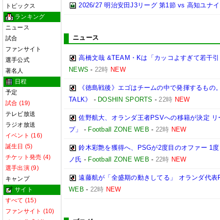
2026/27 明治安田J3リーグ 第1節 vs 高知ユ
トピックス
ランキング
ニュース
ニュース
試合
ファンサイト
高橋文哉 &TEAM・Kは「カッコよすぎて若干
選手公式
NEWS
-
22時
NEW
著名人
日程
《徳島戦後》エゴはチームの中で発揮するもの
予定
TALK》
-
DOSHIN SPORTS
-
22時
NEW
試合 (19)
テレビ放送
佐野航大、オランダ王者PSVへの移籍が決定 リ
ラジオ放送
プ」
-
Football ZONE WEB
-
22時
NEW
イベント (16)
誕生日 (5)
鈴木彩艶を獲得へ、PSGが2度目のオファー 1
チケット発売 (4)
ノ氏
-
Football ZONE WEB
-
22時
NEW
選手出演 (9)
遠藤航が「全盛期の動きしてる」 オランダ代表
キャンプ
WEB
-
22時
NEW
サイト
すべて (15)
ファンサイト (10)