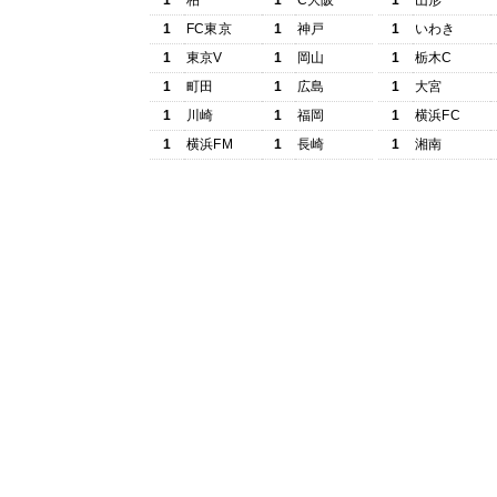
1
柏
1
C大阪
1
山形
1
FC東京
1
神戸
1
いわき
1
東京V
1
岡山
1
栃木C
1
町田
1
広島
1
大宮
1
川崎
1
福岡
1
横浜FC
1
横浜FM
1
長崎
1
湘南