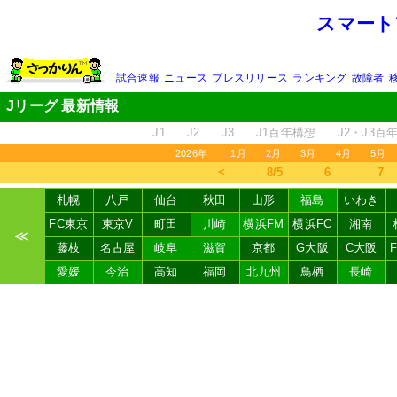
スマート
試合速報
ニュース
プレスリリース
ランキング
故障者
Jリーグ 最新情報
J1
J2
J3
J1百年構想
J2・J3百
2026年
1月
2月
3月
4月
5月
＜
8/5
6
7
札幌
八戸
仙台
秋田
山形
福島
いわき
FC東京
東京V
町田
川崎
横浜FM
横浜FC
湘南
≪
藤枝
名古屋
岐阜
滋賀
京都
G大阪
C大阪
愛媛
今治
高知
福岡
北九州
鳥栖
長崎