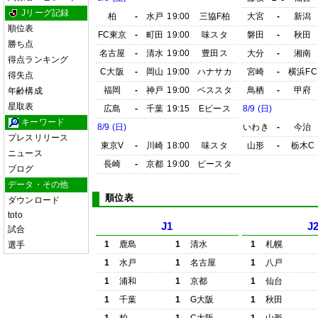
Jリーグ記録
柏
-
水戸
19:00
三協F柏
大宮
-
新潟
順位表
FC東京
-
町田
19:00
味スタ
磐田
-
秋田
勝ち点
名古屋
-
清水
19:00
豊田ス
大分
-
湘南
得点ランキング
C大阪
-
岡山
19:00
ハナサカ
宮崎
-
横浜FC
得失点
福岡
-
神戸
19:00
ベススタ
鳥栖
-
甲府
年齢構成
星取表
広島
-
千葉
19:15
Eピース
8/9 (日)
キーワード
8/9 (日)
いわき
-
今治
プレスリリース
東京V
-
川崎
18:00
味スタ
山形
-
栃木C
ニュース
長崎
-
京都
19:00
ピースタ
ブログ
データ・その他
順位表
ダウンロード
toto
J1
J
試合
1
鹿島
1
清水
1
札幌
選手
1
水戸
1
名古屋
1
八戸
1
浦和
1
京都
1
仙台
1
千葉
1
G大阪
1
秋田