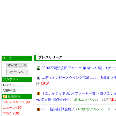
プレスリリース
チーム
2026/27明治安田J3リーグ 第1節 vs 高知ユ
エディオンピースウイング広島における最多入
アカウント
時
NEW
ログイン
新規登録
【ユナイテッドBESTプレーヤー賞(トヨタユナイテッ
新着情報
vs 名古屋 採点受付中!
-
清水エスパルス
-
21時
NE
プレスリリース (4)
ニュース (80)
8/8・新潟戦 試合終了
-
RB大宮アルディージャ
ブログ (10)