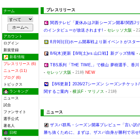
プレスリリース
チーム
関西テレビ「夏休みはJ!新シーズン開幕!関西J
のインタビューが放送されます!
-
セレッソ大阪
-
2
アカウント
8月9日(日)ホーム開幕戦より新イベントがスター
ログイン
新規登録
8/6(木)更新【8/8(土)vs.山口戦】新グッズ情報
-
新着情報
プレスリリース (6)
TBS系列「THE TIME,」で横山 夢樹選手、
ニュース (11)
-
セレッソ大阪
-
21時
NEW
ブログ (6)
【8/6更新】2026/27シーズン シーズンチケ
トピックス
ランキング
関するご案内
-
横浜F・マリノス
-
21時
ニュース
試合
ファンサイト
ニュース
選手公式
ザスパ群馬・シーズン開幕プレビュー「言い訳
著名人
勝ち抜くために、まずは、ザスパ自身が勝利で示せ
日程
予定