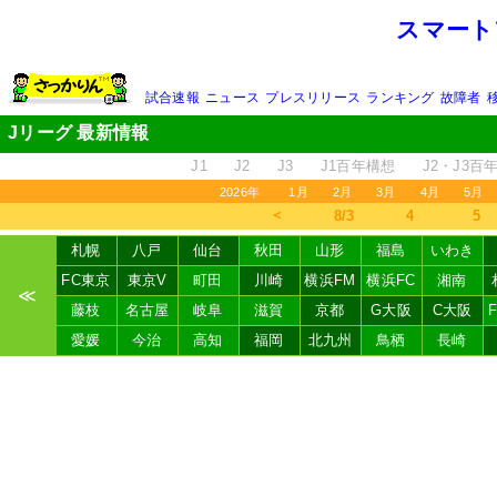
スマート
試合速報
ニュース
プレスリリース
ランキング
故障者
Jリーグ 最新情報
J1
J2
J3
J1百年構想
J2・J3百
2026年
1月
2月
3月
4月
5月
＜
8/3
4
5
札幌
八戸
仙台
秋田
山形
福島
いわき
FC東京
東京V
町田
川崎
横浜FM
横浜FC
湘南
≪
藤枝
名古屋
岐阜
滋賀
京都
G大阪
C大阪
愛媛
今治
高知
福岡
北九州
鳥栖
長崎