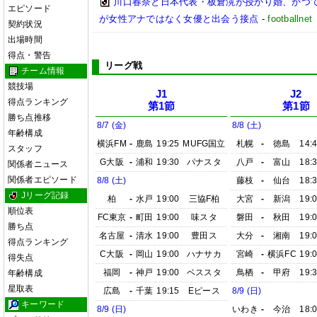
川口春奈と日本代表・板倉滉が授かり婚、かつ
エピソード
が女性アナではなく女優と出会う接点
-
footbal
契約状況
出場時間
得点・警告
リーグ戦
チーム情報
競技場
J1
J2
得点ランキング
第1節
第1節
勝ち点推移
8/7 (金)
8/8 (土)
年齢構成
横浜FM
-
鹿島
19:25
MUFG国立
札幌
-
徳島
14:
スタッフ
G大阪
-
浦和
19:30
パナスタ
八戸
-
富山
18:
関係者ニュース
関係者エピソード
8/8 (土)
藤枝
-
仙台
18:
Jリーグ記録
柏
-
水戸
19:00
三協F柏
大宮
-
新潟
19:
順位表
FC東京
-
町田
19:00
味スタ
磐田
-
秋田
19:
勝ち点
名古屋
-
清水
19:00
豊田ス
大分
-
湘南
19:
得点ランキング
C大阪
-
岡山
19:00
ハナサカ
宮崎
-
横浜FC
19:
得失点
福岡
-
神戸
19:00
ベススタ
鳥栖
-
甲府
19:
年齢構成
星取表
広島
-
千葉
19:15
Eピース
8/9 (日)
キーワード
8/9 (日)
いわき
-
今治
18: