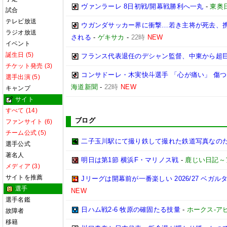
ヴァンラーレ 8日初戦/開幕戦勝利へ一丸
-
東奥
試合
テレビ放送
ウガンダサッカー界に衝撃…若き主将が死去、
ラジオ放送
される
-
ゲキサカ
-
22時
NEW
イベント
誕生日 (5)
フランス代表退任のデシャン監督、中東から超
チケット発売 (3)
コンサドーレ・木実快斗選手 「心が痛い」 傷
選手出演 (5)
海道新聞
-
22時
NEW
キャンプ
サイト
すべて (14)
ブログ
ファンサイト (6)
チーム公式 (5)
二子玉川駅にて撮り鉄して撮れた鉄道写真なのだ!! (20
選手公式
著名人
明日は第1節 横浜F・マリノス戦
-
鹿じい日記～
メディア (3)
サイトを推薦
Jリーグは開幕前が一番楽しい 2026/27 ベガル
選手
NEW
選手名鑑
日ハム戦2-6 牧原の確固たる技量
-
ホークス-アビ
故障者
移籍