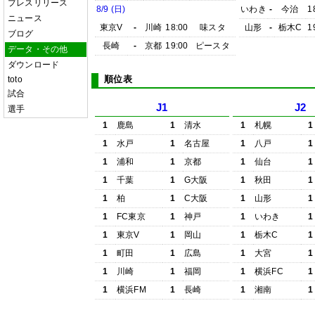
プレスリリース
8/9 (日)
いわき
-
今治
1
ニュース
東京V
-
川崎
18:00
味スタ
山形
-
栃木C
1
ブログ
長崎
-
京都
19:00
ピースタ
データ・その他
ダウンロード
順位表
toto
試合
J1
J2
選手
1
鹿島
1
清水
1
札幌
1
1
水戸
1
名古屋
1
八戸
1
1
浦和
1
京都
1
仙台
1
1
千葉
1
G大阪
1
秋田
1
1
柏
1
C大阪
1
山形
1
1
FC東京
1
神戸
1
いわき
1
1
東京V
1
岡山
1
栃木C
1
1
町田
1
広島
1
大宮
1
1
川崎
1
福岡
1
横浜FC
1
1
横浜FM
1
長崎
1
湘南
1