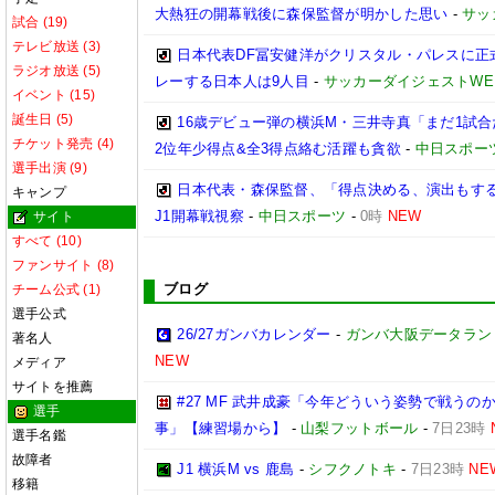
大熱狂の開幕戦後に森保監督が明かした思い
-
サッ
試合 (19)
テレビ放送 (3)
日本代表DF冨安健洋がクリスタル・パレスに正
ラジオ放送 (5)
レーする日本人は9人目
-
サッカーダイジェストWE
イベント (15)
誕生日 (5)
16歳デビュー弾の横浜M・三井寺真「まだ1試
チケット発売 (4)
2位年少得点&全3得点絡む活躍も貪欲
-
中日スポー
選手出演 (9)
日本代表・森保監督、「得点決める、演出もする」
キャンプ
J1開幕戦視察
-
中日スポーツ
-
0時
NEW
サイト
すべて (10)
ファンサイト (8)
ブログ
チーム公式 (1)
選手公式
26/27ガンバカレンダー
-
ガンバ大阪データランド(GA
著名人
NEW
メディア
サイトを推薦
#27 MF 武井成豪「今年どういう姿勢で戦う
選手
事」【練習場から】
-
山梨フットボール
-
7日23時
選手名鑑
故障者
J1 横浜M vs 鹿島
-
シフクノトキ
-
7日23時
NE
移籍