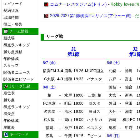
エピソード
コムナーレスタジアム(トリノ)
-
Kobby love
契約状況
2026-2027第1節横浜Fマリノス(アウェー)戦
-
だ
出場時間
得点・警告
チーム情報
リーグ戦
競技場
得点ランキング
J1
J2
勝ち点推移
第1節
第1
年齢構成
8/7 (金)
8/8 (土)
スタッフ
横浜FM
3-4
鹿島
19:26
MUFG国立
札幌
-
徳島
1
関係者ニュース
G大阪
4-3
浦和
19:33
パナスタ
八戸
-
富山
1
関係者エピソード
Jリーグ記録
8/8 (土)
藤枝
-
仙台
1
順位表
柏
-
水戸
19:00
三協F柏
大宮
-
新潟
1
勝ち点
FC東京
-
町田
19:00
味スタ
磐田
-
秋田
1
得点ランキング
名古屋
-
清水
19:00
豊田ス
大分
-
湘南
1
得失点
C大阪
-
岡山
19:00
ハナサカ
宮崎
-
横浜FC
1
年齢構成
星取表
福岡
-
神戸
19:00
ベススタ
鳥栖
-
甲府
1
キーワード
広島
-
千葉
19:15
Eピース
8/9 (日)