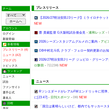
プレスリリース
チーム
【2026/27明治安田J3リーグ】ミライロチケ
NEW
アカウント
曺 貴裁監督 G大阪戦試合後会見
-
浦和レッズ
-
ログイン
新規登録
2026シーズンスタジアムグルメのご案内
-
アビ
新着情報
プレスリリース (4)
OB中村北斗氏 クラブ・フェロー契約更新のお
ニュース (42)
2026/27明治安田Jリーグ ジュビロ・グリー
ブログ (7)
ロ磐田
-
7日23時
NEW
トピックス
ランキング
ニュース
ニュース
試合
ファンサイト
RソシエダードがレアルFWエンドリッキに照準
選手公式
に[23:47]
-
日刊スポーツ
-
0時
NEW
著名人
日程
「国立は素晴らしいけど、都内でもサッカースタ
予定