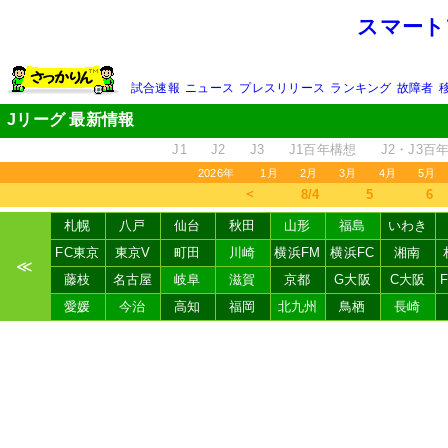
スマート
試合速報
ニュース
プレスリリース
ランキング
故障者
Jリーグ 最新情報
J1
J2
J3
J1百年構想
J2・J3百
2026年
1月
2月
3月
4月
5月
＜
8/4
5
6
札幌
八戸
仙台
秋田
山形
福島
いわき
FC東京
東京V
町田
川崎
横浜FM
横浜FC
湘南
≪
藤枝
名古屋
岐阜
滋賀
京都
G大阪
C大阪
愛媛
今治
高知
福岡
北九州
鳥栖
長崎