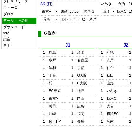
プレスリリース
8/9 (日)
いわき
-
今治
1
ニュース
東京V
-
川崎
18:00
味スタ
山形
-
栃木C
1
ブログ
長崎
-
京都
19:00
ピースタ
データ・その他
ダウンロード
順位表
toto
試合
J1
J2
選手
1
鹿島
1
清水
1
札幌
1
1
水戸
1
名古屋
1
八戸
1
1
浦和
1
京都
1
仙台
1
1
千葉
1
G大阪
1
秋田
1
1
柏
1
C大阪
1
山形
1
1
FC東京
1
神戸
1
いわき
1
1
東京V
1
岡山
1
栃木C
1
1
町田
1
広島
1
大宮
1
1
川崎
1
福岡
1
横浜FC
1
1
横浜FM
1
長崎
1
湘南
1