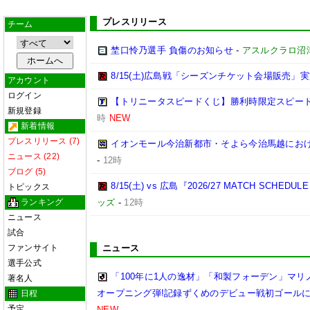
プレスリリース
チーム
埜口怜乃選手 負傷のお知らせ
-
アスルクラロ沼
8/15(土)広島戦「シーズンチケット会場販売」実
アカウント
ログイン
【トリニータスピードくじ】勝利時限定スピー
新規登録
時
NEW
新着情報
プレスリリース (7)
イオンモール今治新都市・そよら今治馬越にお
ニュース (22)
-
12時
ブログ (5)
8/15(土) vs 広島『2026/27 MATCH SC
トピックス
ランキング
ッズ
-
12時
ニュース
試合
ファンサイト
ニュース
選手公式
「100年に1人の逸材」「和製フォーデン」マリノ
著名人
オープニング弾!記録ずくめのデビュー戦初ゴール
日程
予定
NEW