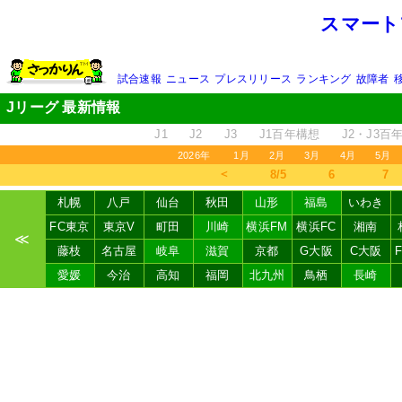
スマート
試合速報
ニュース
プレスリリース
ランキング
故障者
Jリーグ 最新情報
J1
J2
J3
J1百年構想
J2・J3百
2026年
1月
2月
3月
4月
5月
＜
8/5
6
7
札幌
八戸
仙台
秋田
山形
福島
いわき
FC東京
東京V
町田
川崎
横浜FM
横浜FC
湘南
≪
藤枝
名古屋
岐阜
滋賀
京都
G大阪
C大阪
愛媛
今治
高知
福岡
北九州
鳥栖
長崎