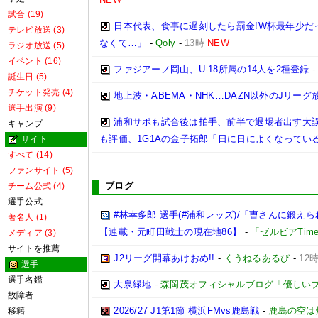
試合 (19)
日本代表、食事に遅刻したら罰金!W杯最年少だ
テレビ放送 (3)
なくて…」
-
Qoly
-
13時
NEW
ラジオ放送 (5)
イベント (16)
ファジアーノ岡山、U-18所属の14人を2種登録
誕生日 (5)
チケット発売 (4)
地上波・ABEMA・NHK…DAZN以外のJリーグ
選手出演 (9)
浦和サポも試合後は拍手、前半で退場者出す大誤
キャンプ
も評価、1G1Aの金子拓郎「日に日によくなってい
サイト
すべて (14)
ファンサイト (5)
ブログ
チーム公式 (4)
選手公式
#林幸多郎 選手(#浦和レッズ)/「曺さんに鍛
著名人 (1)
【連載・元町田戦士の現在地86】
-
「ゼルビアTim
メディア (3)
サイトを推薦
J2リーグ開幕あけおめ!!
-
くうねるあるび
-
12
選手
選手名鑑
大泉緑地
-
森岡茂オフィシャルブログ「優しいブログ」
故障者
2026/27 J1第1節 横浜FMvs鹿島戦
-
鹿島の空は
移籍