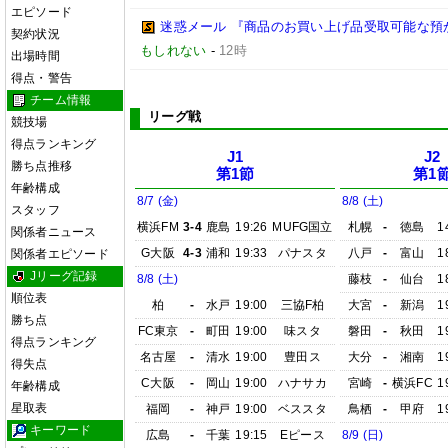
エピソード
迷惑メール 『商品のお買い上げ品受取可能な預
契約状況
もしれない
-
12時
出場時間
得点・警告
チーム情報
リーグ戦
競技場
得点ランキング
J1
J2
勝ち点推移
第1節
第1
年齢構成
8/7 (金)
8/8 (土)
スタッフ
横浜FM
3-4
鹿島
19:26
MUFG国立
札幌
-
徳島
1
関係者ニュース
G大阪
4-3
浦和
19:33
パナスタ
八戸
-
富山
1
関係者エピソード
Jリーグ記録
8/8 (土)
藤枝
-
仙台
1
順位表
柏
-
水戸
19:00
三協F柏
大宮
-
新潟
1
勝ち点
FC東京
-
町田
19:00
味スタ
磐田
-
秋田
1
得点ランキング
名古屋
-
清水
19:00
豊田ス
大分
-
湘南
1
得失点
C大阪
-
岡山
19:00
ハナサカ
宮崎
-
横浜FC
1
年齢構成
星取表
福岡
-
神戸
19:00
ベススタ
鳥栖
-
甲府
1
キーワード
広島
-
千葉
19:15
Eピース
8/9 (日)