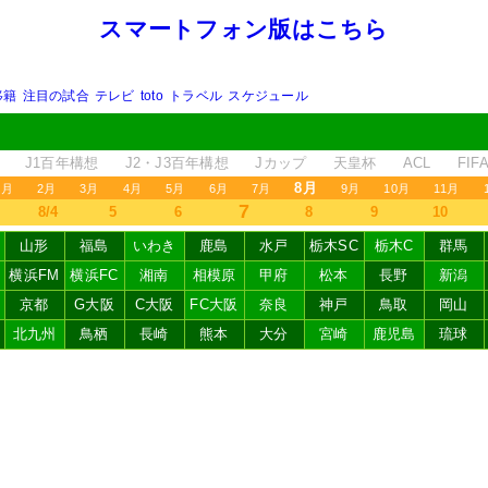
スマートフォン版はこちら
移籍
注目の試合
テレビ
toto
トラベル
スケジュール
J1百年構想
J2・J3百年構想
Jカップ
天皇杯
ACL
FI
8月
1月
2月
3月
4月
5月
6月
7月
9月
10月
11月
7
8/4
5
6
8
9
10
山形
福島
いわき
鹿島
水戸
栃木SC
栃木C
群馬
横浜FM
横浜FC
湘南
相模原
甲府
松本
長野
新潟
京都
G大阪
C大阪
FC大阪
奈良
神戸
鳥取
岡山
北九州
鳥栖
長崎
熊本
大分
宮崎
鹿児島
琉球