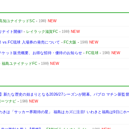
高知ユナイテッドSC
-
19時
NEW
りナイト開催!
-
レイラック滋賀FC
-
19時
NEW
第3節 vs.FC琉球 入場券の発売について
-
FC大阪
-
19時
NEW
媛戦】チケット販売概要、お得な招待・優待のお知らせ
-
FC琉球
-
19時
NEW
-
福島ユナイテッドFC
-
19時
NEW
岡山】新たな歴史の始まりとなる2026/27シーズンが開幕。パブロ マチン新監
ポーツナビ
-
19時
NEW
わきは「サッカー界期待の星」 福島はカズに注目! いわきと福島は9日にホ