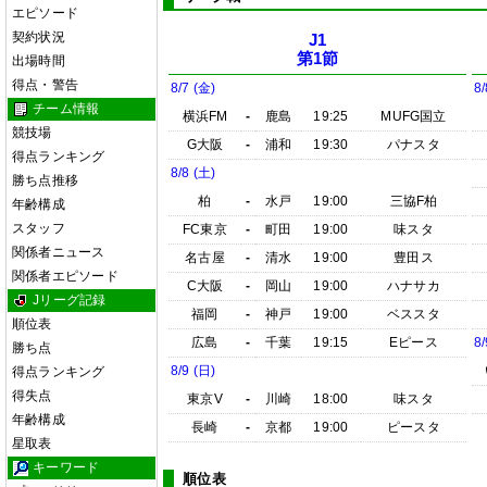
エピソード
契約状況
J1
第1節
出場時間
得点・警告
8/7 (金)
8/
チーム情報
横浜FM
-
鹿島
19:25
MUFG国立
競技場
G大阪
-
浦和
19:30
パナスタ
得点ランキング
8/8 (土)
勝ち点推移
柏
-
水戸
19:00
三協F柏
年齢構成
スタッフ
FC東京
-
町田
19:00
味スタ
関係者ニュース
名古屋
-
清水
19:00
豊田ス
関係者エピソード
C大阪
-
岡山
19:00
ハナサカ
Jリーグ記録
福岡
-
神戸
19:00
ベススタ
順位表
広島
-
千葉
19:15
Eピース
8/
勝ち点
8/9 (日)
得点ランキング
得失点
東京V
-
川崎
18:00
味スタ
年齢構成
長崎
-
京都
19:00
ピースタ
星取表
キーワード
順位表