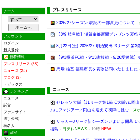
プレスリリース
チーム
2026/27シーズン 表記の一部変更について
-
【8/9 岐阜戦】滋賀京都新聞プレゼンツ夏祭
アカウント
ログイン
8月22日(土) 2026/27 明治安田J3リーグ 
新規登録
新着情報
【9/3横浜FC戦・9/13讃岐戦・9/26愛
プレスリリース (38)
馬場 雄基 福島市長を表敬訪問いたしました
ニュース (25)
ブログ (3)
トピックス
ニュース
ランキング
ニュース
セレッソ大阪【J1リーグ第1節 C大阪vs.
試合
ムにファジアーノ岡山を迎えて初陣に挑む
-
ス
ファンサイト
選手公式
サッカーJリーグ新シーズンいよいよ開幕 い
著名人
福島
-
日テレNEWS
-
19時
NEW
日程
予定