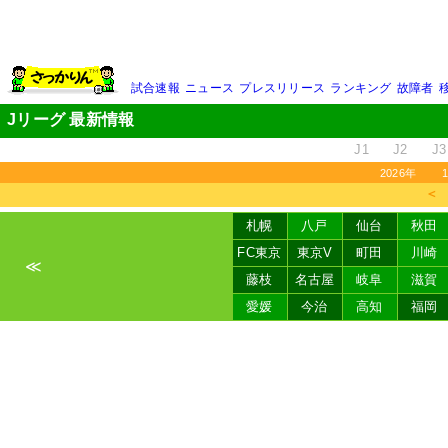
試合速報
ニュース
プレスリリース
ランキング
故障者
Jリーグ 最新情報
J1
J2
J3
2026年
＜
札幌
八戸
仙台
秋田
FC東京
東京V
町田
川崎
≪
藤枝
名古屋
岐阜
滋賀
愛媛
今治
高知
福岡