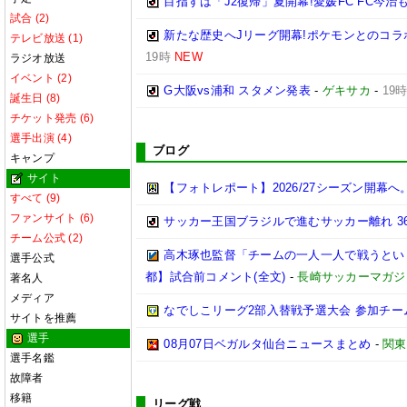
目指すは「J2復帰」夏開幕!愛媛FC FC今
試合 (2)
新たな歴史へJリーグ開幕!ポケモンとのコラ
テレビ放送 (1)
19時
NEW
ラジオ放送
イベント (2)
G大阪vs浦和 スタメン発表
-
ゲキサカ
-
19
誕生日 (8)
チケット発売 (6)
選手出演 (4)
ブログ
キャンプ
サイト
【フォトレポート】2026/27シーズン開
すべて (9)
ファンサイト (6)
サッカー王国ブラジルで進むサッカー離れ 3
チーム公式 (2)
高木琢也監督「チームの一人一人で戦うという
選手公式
都】試合前コメント(全文)
-
長崎サッカーマガジン
著名人
メディア
なでしこリーグ2部入替戦予選大会 参加チー
サイトを推薦
選手
08月07日ベガルタ仙台ニュースまとめ
-
関東
選手名鑑
故障者
移籍
リーグ戦