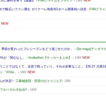
治も共に勝利を誓う【愛媛】
-
FNNプライムオンライン
-
19時
NEW
ボで幅広いファン層を ガイナーレ鳥取8日ホーム開幕戦へ決意
-
FNNプラ
時
NEW
幕へ。季節が変わったプレシーズンをどう過ごせたのか。
-
Dio-maga(ディオマガ
6%が「関心なし」
-
footballnet【サッカーまとめ】
-
19時
NEW
ことではなくて、全員で戦っていく。それが必要なこと」【26-27.J1第1
「ViSta」
-
18時
NEW
ムが決定!
-
工藤鍼灸院・院長のひとりごと3
-
18時
でもベガルタ仙台!!
-
18時