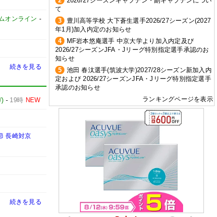
2
2026/27シーズンキャプテン・副キャプテンについ
て
イムオンライン
-
3
豊川高等学校 大下蒼生選手2026/27シーズン(2027
年1月)加入内定のお知らせ
4
MF岩本悠庵選手 中京大学より加入内定及び
2026/27シーズンJFA・Jリーグ特別指定選手承認のお
知らせ
続きを見る
5
池田 春汰選手(筑波大学)2027/28シーズン新加入内
定および 2026/27シーズンJFA・Jリーグ特別指定選手
承認のお知らせ
ランキングページを表示
)
-
19時
NEW
節 長崎対京
続きを見る