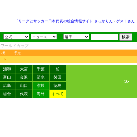
Jリーグとサッカー日本代表の総合情報サイト さっかりん
-
ゲストさん
FAワールドカップ
12月
予定
＞
浦和
大宮
千葉
柏
富山
金沢
清水
磐田
≫
広島
山口
讃岐
徳島
総合
代表
海外
すべて