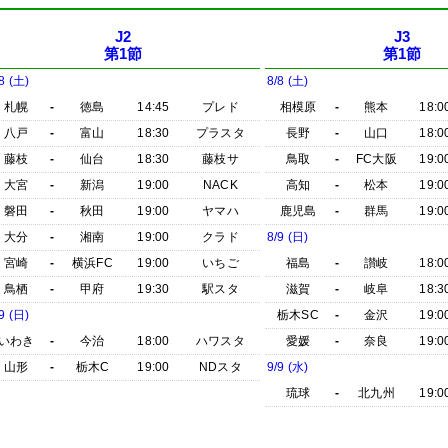
J2
J3
第1節
第1節
8 (土)
8/8 (土)
札幌
-
徳島
14:45
プレド
相模原
-
熊本
18:0
八戸
-
富山
18:30
プラスタ
長野
-
山口
18:0
藤枝
-
仙台
18:30
藤枝サ
鳥取
-
FC大阪
19:0
大宮
-
新潟
19:00
NACK
高知
-
松本
19:0
磐田
-
秋田
19:00
ヤマハ
鹿児島
-
群馬
19:0
大分
-
湘南
19:00
クラド
8/9 (日)
宮崎
-
横浜FC
19:00
いちご
福島
-
讃岐
18:0
鳥栖
-
甲府
19:30
駅スタ
滋賀
-
岐阜
18:3
9 (日)
栃木SC
-
金沢
19:0
いわき
-
今治
18:00
ハワスタ
愛媛
-
奈良
19:0
山形
-
栃木C
19:00
NDスタ
9/9 (水)
琉球
-
北九州
19:0