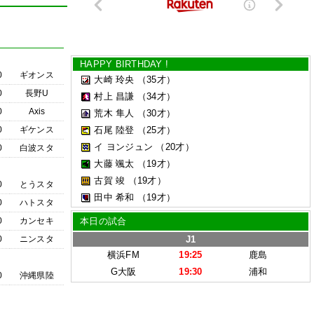
HAPPY BIRTHDAY !
0
ギオンス
大崎 玲央
（35才）
0
長野U
村上 昌謙
（34才）
0
Axis
荒木 隼人
（30才）
0
ギケンス
石尾 陸登
（25才）
イ ヨンジュン
（20才）
0
白波スタ
大藤 颯太
（19才）
古賀 竣
（19才）
0
とうスタ
田中 希和
（19才）
0
ハトスタ
0
カンセキ
本日の試合
0
ニンスタ
J1
横浜FM
19:25
鹿島
G大阪
19:30
浦和
0
沖縄県陸