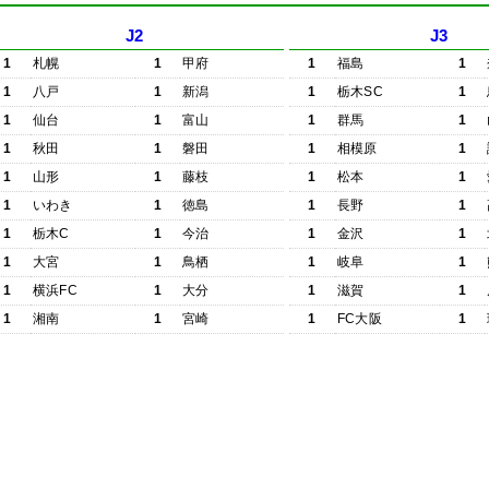
J2
J3
1
札幌
1
甲府
1
福島
1
1
八戸
1
新潟
1
栃木SC
1
1
仙台
1
富山
1
群馬
1
1
秋田
1
磐田
1
相模原
1
1
山形
1
藤枝
1
松本
1
1
いわき
1
徳島
1
長野
1
1
栃木C
1
今治
1
金沢
1
1
大宮
1
鳥栖
1
岐阜
1
1
横浜FC
1
大分
1
滋賀
1
1
湘南
1
宮崎
1
FC大阪
1