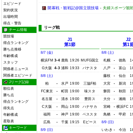
エピソード
開幕戦・観戦記@国立競技場
-
夫婦スポーツ観戦
契約状況
出場時間
得点・警告
リーグ戦
チーム情報
競技場
J1
J2
得点ランキング
第1節
第1
勝ち点推移
8/7 (金)
8/8 (土)
年齢構成
横浜FM
3-4
鹿島
19:26
MUFG国立
札幌
-
徳島
1
スタッフ
G大阪
4-3
浦和
19:33
パナスタ
八戸
-
富山
1
関係者ニュース
関係者エピソード
8/8 (土)
藤枝
-
仙台
1
Jリーグ記録
柏
-
水戸
19:00
三協F柏
大宮
-
新潟
1
順位表
FC東京
-
町田
19:00
味スタ
磐田
-
秋田
1
勝ち点
名古屋
-
清水
19:00
豊田ス
大分
-
湘南
1
得点ランキング
C大阪
-
岡山
19:00
ハナサカ
宮崎
-
横浜FC
1
得失点
福岡
-
神戸
19:00
ベススタ
鳥栖
-
甲府
1
年齢構成
星取表
広島
-
千葉
19:15
Eピース
8/9 (日)
キーワード
8/9 (日)
いわき
-
今治
1