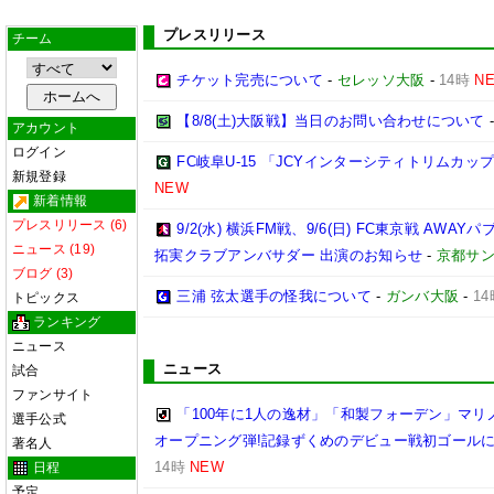
プレスリリース
チーム
チケット完売について
-
セレッソ大阪
-
14時
N
【8/8(土)大阪戦】当日のお問い合わせについて
アカウント
ログイン
FC岐阜U-15 「JCYインターシティトリムカップ (U
新規登録
NEW
新着情報
プレスリリース (6)
9/2(水) 横浜FM戦、9/6(日) FC東京戦 A
ニュース (19)
拓実クラブアンバサダー 出演のお知らせ
-
京都サンガ
ブログ (3)
三浦 弦太選手の怪我について
-
ガンバ大阪
-
14
トピックス
ランキング
ニュース
ニュース
試合
ファンサイト
「100年に1人の逸材」「和製フォーデン」マリノ
選手公式
オープニング弾!記録ずくめのデビュー戦初ゴール
著名人
14時
NEW
日程
予定