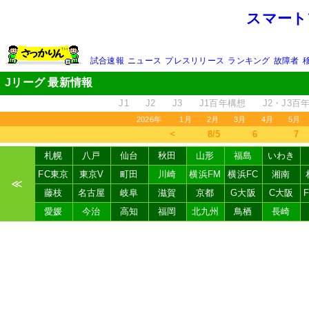
スマート
試合速報
ニュース
プレスリリース
ランキング
故障者
Jリーグ 最新情報
J1
J2
J3
J1百年構想
J2・J3百
2026年
1月
2月
3月
4月
5月
＜
8/5
6
7
札幌
八戸
仙台
秋田
山形
福島
いわき
FC東京
東京V
町田
川崎
横浜FM
横浜FC
湘南
≪
藤枝
名古屋
岐阜
滋賀
京都
G大阪
C大阪
愛媛
今治
高知
福岡
北九州
鳥栖
長崎