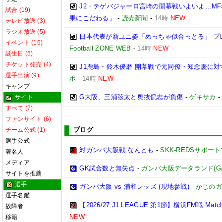
J2・テゲバジャーロ宮崎の開幕戦いよいよ…M
試合 (19)
果にこだわる」
-
読売新聞
-
14時
NEW
テレビ放送 (3)
ラジオ放送 (5)
日本代表が新ユニ姿「めっちゃ似合っとる」 プ
イベント (16)
Football ZONE WEB
-
14時
NEW
誕生日 (5)
チケット発売 (4)
J1鹿島・鈴木優磨 開幕戦で元同僚・知念慶に対す
選手出演 (9)
ポ
-
14時
NEW
キャンプ
G大阪、三浦弦太と奥抜侃志が負傷
-
ゲキサカ
サイト
すべて (7)
ファンサイト (6)
ブログ
チーム公式 (1)
選手公式
対ガンバ大阪戦:なんとも
-
SKK-REDSサポー
著名人
メディア
GK試合数と無失点
-
ガンバ大阪データランド(GAMBA
サイトを推薦
選手
ガンバ大阪 vs 浦和レッズ (現地参戦)
-
かじのガ
選手名鑑
【2026/27 J1 LEAGUE 第1節】横浜FM戦 Match R
故障者
NEW
移籍