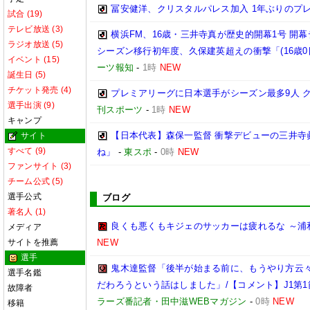
冨安健洋、クリスタルパレス加入 1年ぶりのプ
試合 (19)
テレビ放送 (3)
横浜FM、16歳・三井寺真が歴史的開幕1号 開
ラジオ放送 (5)
シーズン移行初年度、久保建英超えの衝撃「(16歳
イベント (15)
ーツ報知
-
1時
NEW
誕生日 (5)
チケット発売 (4)
プレミアリーグに日本選手がシーズン最多9人 クリ
選手出演 (9)
刊スポーツ
-
1時
NEW
キャンプ
【日本代表】森保一監督 衝撃デビューの三井寺
サイト
すべて (9)
ね」
-
東スポ
-
0時
NEW
ファンサイト (3)
チーム公式 (5)
選手公式
ブログ
著名人 (1)
良くも悪くもキジェのサッカーは疲れるな ～浦
メディア
サイトを推薦
NEW
選手
鬼木達監督「後半が始まる前に、もうやり方云
選手名鑑
だわろうという話はしました」/【コメント】J1第1
故障者
ラーズ番記者・田中滋WEBマガジン
-
0時
NEW
移籍