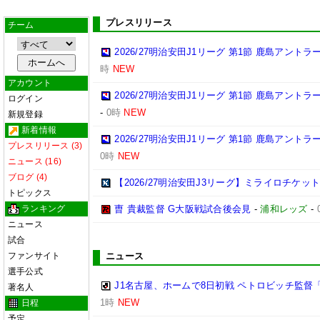
プレスリリース
チーム
2026/27明治安田J1リーグ 第1節 鹿島アント
時
NEW
アカウント
2026/27明治安田J1リーグ 第1節 鹿島アント
ログイン
-
0時
NEW
新規登録
新着情報
2026/27明治安田J1リーグ 第1節 鹿島アント
プレスリリース (3)
0時
NEW
ニュース (16)
ブログ (4)
【2026/27明治安田J3リーグ】ミライロチケ
トピックス
ランキング
曺 貴裁監督 G大阪戦試合後会見
-
浦和レッズ
-
ニュース
試合
ファンサイト
ニュース
選手公式
J1名古屋、ホームで8日初戦 ペトロビッチ監
著名人
1時
NEW
日程
予定