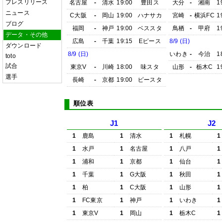
プレスリリース
名古屋
-
清水
19:00
豊田ス
大分
-
湘南
1
ニュース
C大阪
-
岡山
19:00
ハナサカ
宮崎
-
横浜FC
1
ブログ
福岡
-
神戸
19:00
ベススタ
鳥栖
-
甲府
1
データ・その他
広島
-
千葉
19:15
Eピース
8/9 (日)
ダウンロード
8/9 (日)
いわき
-
今治
1
toto
試合
東京V
-
川崎
18:00
味スタ
山形
-
栃木C
1
選手
長崎
-
京都
19:00
ピースタ
順位表
J1
J2
1
鹿島
1
清水
1
札幌
1
1
水戸
1
名古屋
1
八戸
1
1
浦和
1
京都
1
仙台
1
1
千葉
1
G大阪
1
秋田
1
1
柏
1
C大阪
1
山形
1
1
FC東京
1
神戸
1
いわき
1
1
東京V
1
岡山
1
栃木C
1