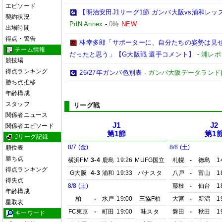
エピソード
【明治安田J1リーグ1節 ガンバ大阪vs浦和レ
契約状況
PdN Annex
-
0時
NEW
出場時間
得点・警告
林幸多郎「サポーターに、自分たちの姿勢は見
チーム情報
だったと思う」【G大阪戦 選手コメント】
-
浦レポ
競技場
得点ランキング
26/27年ガンバ色別表
-
ガンバ大阪データランド(GAM
勝ち点推移
年齢構成
スタッフ
リーグ戦
関係者ニュース
J1
J2
関係者エピソード
第1節
第1
Jリーグ記録
8/7 (金)
8/8 (土)
順位表
勝ち点
横浜FM
3-4
鹿島
19:26
MUFG国立
札幌
-
徳島
1
得点ランキング
G大阪
4-3
浦和
19:33
パナスタ
八戸
-
富山
1
得失点
8/8 (土)
藤枝
-
仙台
1
年齢構成
柏
-
水戸
19:00
三協F柏
大宮
-
新潟
1
星取表
FC東京
-
町田
19:00
味スタ
磐田
-
秋田
1
キーワード