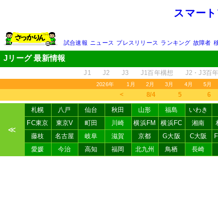
スマート
試合速報
ニュース
プレスリリース
ランキング
故障者
Jリーグ 最新情報
J1
J2
J3
J1百年構想
J2・J3百
2026年
1月
2月
3月
4月
5月
＜
8/4
5
6
札幌
八戸
仙台
秋田
山形
福島
いわき
FC東京
東京V
町田
川崎
横浜FM
横浜FC
湘南
≪
藤枝
名古屋
岐阜
滋賀
京都
G大阪
C大阪
愛媛
今治
高知
福岡
北九州
鳥栖
長崎