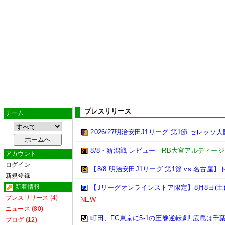
プレスリリース
チーム
2026/27明治安田J1リーグ 第1節 セレッ
8/8・新潟戦 レビュー
-
RB大宮アルディージ
アカウント
ログイン
【8/8 明治安田J1リーグ 第1節 vs 名古
新規登録
新着情報
【Jリーグオンラインストア限定】8月8日(土)
プレスリリース (4)
NEW
ニュース (80)
町田、FC東京に5-1の圧巻逆転劇! 広島は千
ブログ (12)