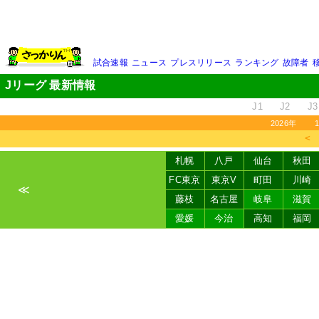
試合速報
ニュース
プレスリリース
ランキング
故障者
Jリーグ 最新情報
J1
J2
J3
2026年
＜
札幌
八戸
仙台
秋田
FC東京
東京V
町田
川崎
≪
藤枝
名古屋
岐阜
滋賀
愛媛
今治
高知
福岡