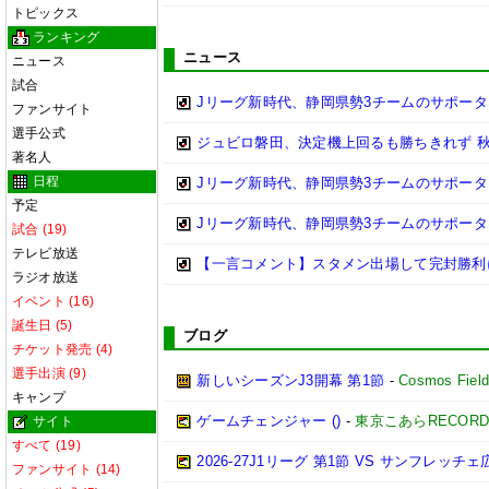
トピックス
ランキング
ニュース
ニュース
試合
Jリーグ新時代、静岡県勢3チームのサポータ
ファンサイト
選手公式
ジュビロ磐田、決定機上回るも勝ちきれず 秋田
著名人
日程
Jリーグ新時代、静岡県勢3チームのサポータ
予定
Jリーグ新時代、静岡県勢3チームのサポータ
試合 (19)
テレビ放送
【一言コメント】スタメン出場して完封勝利
ラジオ放送
イベント (16)
誕生日 (5)
ブログ
チケット発売 (4)
選手出演 (9)
新しいシーズンJ3開幕 第1節
-
Cosmos Fiel
キャンプ
ゲームチェンジャー ()
-
東京こあらRECOR
サイト
すべて (19)
2026‐27J1リーグ 第1節 VS サンフレッチェ
ファンサイト (14)