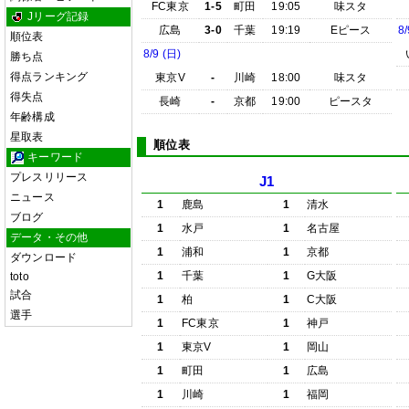
FC東京
1-5
町田
19:05
味スタ
Jリーグ記録
広島
3-0
千葉
19:19
Eピース
8/
順位表
8/9 (日)
勝ち点
得点ランキング
東京V
-
川崎
18:00
味スタ
得失点
長崎
-
京都
19:00
ピースタ
年齢構成
星取表
順位表
キーワード
プレスリリース
J1
ニュース
1
鹿島
1
清水
ブログ
1
水戸
1
名古屋
データ・その他
1
浦和
1
京都
ダウンロード
1
千葉
1
G大阪
toto
試合
1
柏
1
C大阪
選手
1
FC東京
1
神戸
1
東京V
1
岡山
1
町田
1
広島
1
川崎
1
福岡