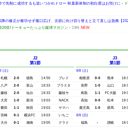
18秒で先制に成功するも追いつかれドロー 秋葉新体制の初白星はお預けに
-
の修正が奏功せず傷口広げ、次節に向け切り替えと立て直しは急務【2026/2
赤20倍!トーキョーたっぷり蹴球マガジン
-
23時
NEW
J2
J3
第1節
第1節
8 (土)
8/8 (土)
札幌
2-0
徳島
14:50
プレド
相模原
0-0
熊本
18:
八戸
2-0
富山
18:33
プラスタ
長野
1-0
山口
18:
藤枝
2-0
仙台
18:33
藤枝サ
鳥取
1-1
FC大阪
19:
大宮
1-0
新潟
19:03
NACK
高知
0-0
松本
19:
磐田
1-1
秋田
19:03
ヤマハ
鹿児島
1-0
群馬
19:
宮崎
0-1
横浜FC
19:03
いちご
8/9 (日)
大分
0-1
湘南
19:05
クラド
福島
-
讃岐
18: