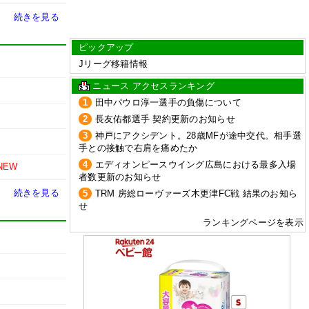
続きを見る
ピックアップ
Jリーグ移籍情報
ニュース アクセスランキング
1
田中パウロ淳一選手の負傷について
2
長友佑都選手 契約更新のお知らせ
3
神戸にアクシデント。28歳MFが途中交代。相手選
手との接触で右肩を痛めたか
4
エディオンピースウイング広島における最多入場
NEW
者数更新のお知らせ
続きを見る
5
TRM 房総ローヴァーズ木更津FC戦 結果のお知ら
せ
ランキングページを表示