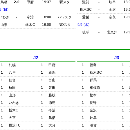
鳥栖
2-0
甲府
19:37
駅スタ
滋賀
-
岐阜
18:
9 (日)
栃木SC
-
金沢
19:
いわき
-
今治
18:00
ハワスタ
愛媛
-
奈良
19:
山形
-
栃木C
19:00
NDスタ
9/9 (水)
琉球
-
北九州
19:
J2
J3
1
札幌
1
甲府
1
福島
1
1
八戸
1
新潟
1
栃木SC
1
1
仙台
1
富山
1
群馬
1
1
秋田
1
磐田
1
相模原
1
1
山形
1
藤枝
1
松本
1
1
いわき
1
徳島
1
長野
1
1
栃木C
1
今治
1
金沢
1
1
大宮
1
鳥栖
1
岐阜
1
1
横浜FC
1
大分
1
滋賀
1