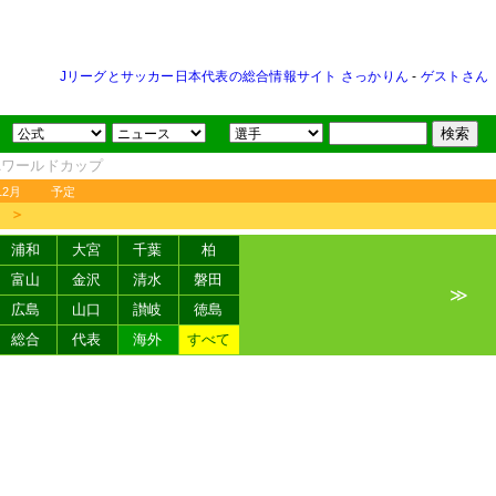
Jリーグとサッカー日本代表の総合情報サイト さっかりん
-
ゲストさん
FAワールドカップ
12月
予定
＞
浦和
大宮
千葉
柏
富山
金沢
清水
磐田
≫
広島
山口
讃岐
徳島
総合
代表
海外
すべて