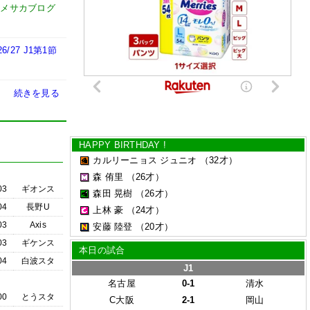
ドメサカブログ
7 J1第1節
続きを見る
HAPPY BIRTHDAY !
カルリーニョス ジュニオ
（32才）
森 侑里
（26才）
03
ギオンス
森田 晃樹
（26才）
04
長野U
上林 豪
（24才）
03
Axis
安藤 陸登
（20才）
03
ギケンス
本日の試合
04
白波スタ
J1
名古屋
0-1
清水
00
とうスタ
C大阪
2-1
岡山