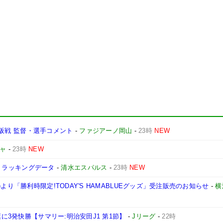
ソ大阪戦 監督・選手コメント
-
ファジアーノ岡山
-
23時
NEW
ャ
-
23時
NEW
屋】トラッキングデータ
-
清水エスパルス
-
23時
NEW
より「勝利時限定!TODAY'S HAMABLUEグッズ」受注販売のお知らせ
-
横
葉に3発快勝【サマリー:明治安田J1 第1節】
-
Jリーグ
-
22時