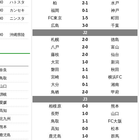
30
ハトスタ
柏
2-1
水戸
00
カンセキ
福岡
0-1
神戸
FC東京
1-5
町田
00
ニンスタ
広島
3-0
千葉
J2
00
沖縄県陸
札幌
2-0
徳島
八戸
2-0
富山
藤枝
2-0
仙台
大宮
1-0
新潟
磐田
1-1
秋田
奈良
宮崎
0-1
横浜FC
鳥取
大分
0-1
湘南
山口
鳥栖
2-0
甲府
讃岐
J3
愛媛
相模原
0-0
熊本
高知
長野
1-0
山口
北九州
鳥取
1-1
FC大阪
熊本
高知
0-0
松本
鹿児島
鹿児島
1-0
群馬