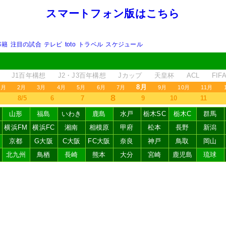
スマートフォン版はこちら
移籍
注目の試合
テレビ
toto
トラベル
スケジュール
J1百年構想
J2・J3百年構想
Jカップ
天皇杯
ACL
FI
8月
1月
2月
3月
4月
5月
6月
7月
9月
10月
11月
8
8/5
6
7
9
10
11
山形
福島
いわき
鹿島
水戸
栃木SC
栃木C
群馬
横浜FM
横浜FC
湘南
相模原
甲府
松本
長野
新潟
京都
G大阪
C大阪
FC大阪
奈良
神戸
鳥取
岡山
北九州
鳥栖
長崎
熊本
大分
宮崎
鹿児島
琉球