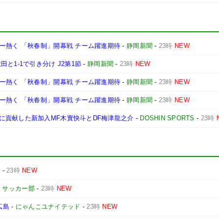
ー熱く 「秋春制」開幕戦 チーム躍進期待
-
静岡新聞
-
23時
NEW
と1-1で引き分け J2第1節
-
静岡新聞
-
23時
NEW
ー熱く 「秋春制」開幕戦 チーム躍進期待
-
静岡新聞
-
23時
NEW
ー熱く 「秋春制」開幕戦 チーム躍進期待
-
静岡新聞
-
23時
NEW
に貢献した新加入MF木實快斗とDF梅津龍之介
-
DOSHIN SPORTS
-
23時
d
-
23時
NEW
D サッカー部
-
23時
NEW
広島
-
にゃんこユナイテッド
-
23時
NEW