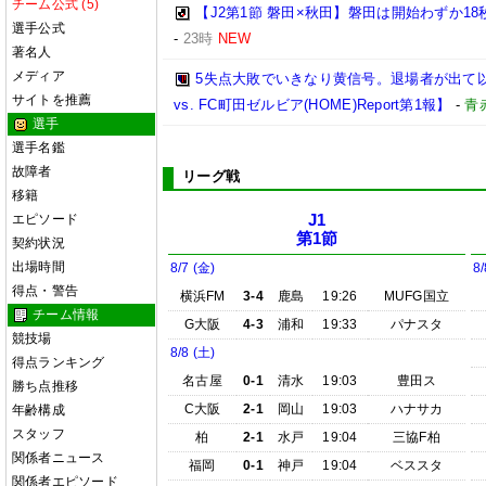
チーム公式 (5)
【J2第1節 磐田×秋田】磐田は開始わずか
選手公式
-
23時
NEW
著名人
メディア
5失点大敗でいきなり黄信号。退場者が出て以降
サイトを推薦
vs. FC町田ゼルビア(HOME)Report第1報】
-
青
選手
選手名鑑
故障者
リーグ戦
移籍
エピソード
J1
第1節
契約状況
出場時間
8/7 (金)
8/
得点・警告
横浜FM
3-4
鹿島
19:26
MUFG国立
チーム情報
G大阪
4-3
浦和
19:33
パナスタ
競技場
8/8 (土)
得点ランキング
名古屋
0-1
清水
19:03
豊田ス
勝ち点推移
C大阪
2-1
岡山
19:03
ハナサカ
年齢構成
スタッフ
柏
2-1
水戸
19:04
三協F柏
関係者ニュース
福岡
0-1
神戸
19:04
ベススタ
関係者エピソード