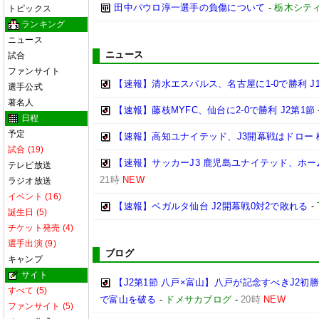
田中パウロ淳一選手の負傷について
-
栃木シテ
トピックス
ランキング
ニュース
ニュース
試合
ファンサイト
【速報】清水エスパルス、名古屋に1-0で勝利 J
選手公式
著名人
【速報】藤枝MYFC、仙台に2-0で勝利 J2第1節
日程
予定
【速報】高知ユナイテッド、J3開幕戦はドロー 
試合 (19)
【速報】サッカーJ3 鹿児島ユナイテッド、ホー
テレビ放送
21時
NEW
ラジオ放送
イベント (16)
【速報】ベガルタ仙台 J2開幕戦0対2で敗れる
-
誕生日 (5)
チケット発売 (4)
選手出演 (9)
ブログ
キャンプ
サイト
【J2第1節 八戸×富山】八戸が記念すべきJ2
すべて (5)
で富山を破る
-
ドメサカブログ
-
20時
NEW
ファンサイト (5)