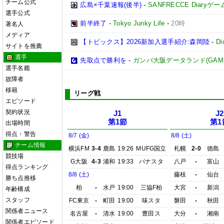
チーム公式
広島×千葉速報(後半)
-
SANFRECCE Diaryゲ
選手公式
前半終了
-
Tokyo Junky Life
-
20時
著名人
メディア
【トピックス】2026新加入選手紹介:森岡陸
-
D
サイトを推薦
選手
先取点で勝利を
-
ガンバ大阪データランド(GAMBA O
選手名鑑
故障者
移籍
リーグ戦
エピソード
契約状況
J1
J2
第1節
第1
出場時間
得点・警告
8/7 (金)
8/8 (土)
チーム情報
横浜FM
3-4
鹿島
19:26
MUFG国立
札幌
2-0
徳島
競技場
G大阪
4-3
浦和
19:33
パナスタ
八戸
-
富山
得点ランキング
8/8 (土)
藤枝
-
仙台
勝ち点推移
柏
-
水戸
19:00
三協F柏
大宮
-
新潟
年齢構成
スタッフ
FC東京
-
町田
19:00
味スタ
磐田
-
秋田
関係者ニュース
名古屋
-
清水
19:00
豊田ス
大分
-
湘南
関係者エピソード