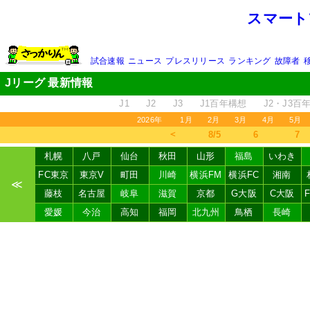
スマート
試合速報
ニュース
プレスリリース
ランキング
故障者
Jリーグ 最新情報
J1
J2
J3
J1百年構想
J2・J3百
2026年
1月
2月
3月
4月
5月
＜
8/5
6
7
札幌
八戸
仙台
秋田
山形
福島
いわき
FC東京
東京V
町田
川崎
横浜FM
横浜FC
湘南
≪
藤枝
名古屋
岐阜
滋賀
京都
G大阪
C大阪
愛媛
今治
高知
福岡
北九州
鳥栖
長崎