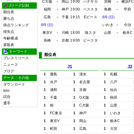
C大阪
-
岡山
19:00
ハナサカ
宮崎
-
横浜FC
Jリーグ記録
福岡
-
神戸
19:00
ベススタ
鳥栖
-
甲府
順位表
広島
-
千葉
19:15
Eピース
8/9 (日)
勝ち点
8/9 (日)
いわき
-
今治
得点ランキング
得失点
東京V
-
川崎
18:00
味スタ
山形
-
栃木C
年齢構成
長崎
-
京都
19:00
ピースタ
星取表
キーワード
順位表
プレスリリース
ニュース
J1
J2
ブログ
1
鹿島
1
清水
1
札幌
データ・その他
1
水戸
1
名古屋
1
八戸
ダウンロード
1
浦和
1
京都
1
仙台
toto
試合
1
千葉
1
G大阪
1
秋田
選手
1
柏
1
C大阪
1
山形
1
FC東京
1
神戸
1
いわき
1
東京V
1
岡山
1
栃木C
1
町田
1
広島
1
大宮