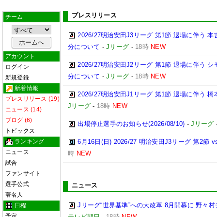
プレスリリース
チーム
2026/27明治安田J3リーグ 第1節 退場に伴う
分について
-
Jリーグ
-
18時
NEW
アカウント
2026/27明治安田J2リーグ 第1節 退場に伴う
ログイン
分について
-
Jリーグ
-
18時
NEW
新規登録
新着情報
2026/27明治安田J1リーグ 第1節 退場に伴う
プレスリリース (19)
Jリーグ
-
18時
NEW
ニュース (14)
ブログ (6)
出場停止選手のお知らせ(2026/08/10)
-
Jリーグ
トピックス
ランキング
6月16日(日) 2026/27 明治安田J3リーグ 第2
ニュース
時
NEW
試合
ファンサイト
選手公式
ニュース
著名人
Jリーグ“世界基準”への大改革 8月開幕に 野
日程
予定
テレビ朝日
-
18時
NEW