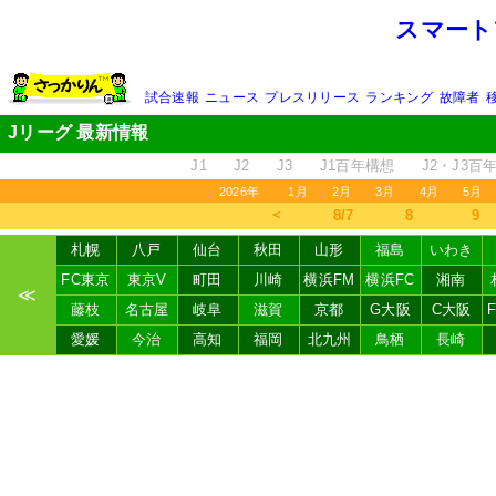
スマート
試合速報
ニュース
プレスリリース
ランキング
故障者
Jリーグ 最新情報
J1
J2
J3
J1百年構想
J2・J3百
2026年
1月
2月
3月
4月
5月
＜
8/7
8
9
札幌
八戸
仙台
秋田
山形
福島
いわき
FC東京
東京V
町田
川崎
横浜FM
横浜FC
湘南
≪
藤枝
名古屋
岐阜
滋賀
京都
G大阪
C大阪
愛媛
今治
高知
福岡
北九州
鳥栖
長崎