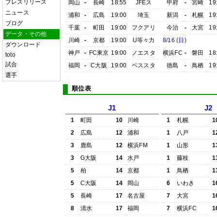
プレスリリース
岡山
-
長崎
18:55
JFEス
甲府
-
宮崎
19
ニュース
浦和
-
広島
19:00
埼玉
新潟
-
札幌
19
ブログ
千葉
-
町田
19:00
フクアリ
今治
-
大宮
19
データ・その他
川崎
-
京都
19:00
U等々力
8/16 (日)
ダウンロード
神戸
-
FC東京
19:00
ノエスタ
横浜FC
-
磐田
18
toto
試合
福岡
-
C大阪
19:00
ベススタ
徳島
-
鳥栖
19
選手
順位表
J1
J2
1
町田
10
川崎
1
札幌
1
2
広島
12
浦和
1
八戸
1
3
鹿島
12
横浜FM
1
山形
1
3
G大阪
14
水戸
1
藤枝
1
5
柏
14
京都
1
鳥栖
1
5
C大阪
14
岡山
6
いわき
1
5
長崎
17
名古屋
7
大宮
1
8
清水
17
福岡
7
横浜FC
1