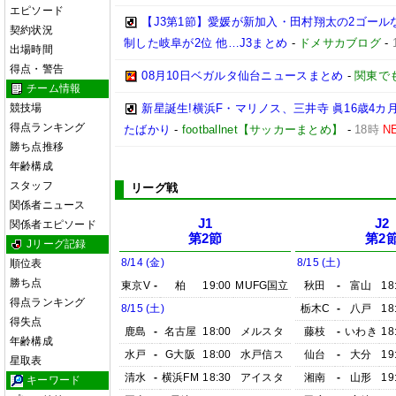
エピソード
【J3第1節】愛媛が新加入・田村翔太の2ゴール
契約状況
制した岐阜が2位 他…J3まとめ
-
ドメサカブログ
-
出場時間
得点・警告
08月10日ベガルタ仙台ニュースまとめ
-
関東で
チーム情報
競技場
新星誕生!横浜F・マリノス、三井寺 眞16歳4カ月
得点ランキング
たばかり
-
footballnet【サッカーまとめ】
-
18時
N
勝ち点推移
年齢構成
スタッフ
リーグ戦
関係者ニュース
J1
J2
関係者エピソード
第2節
第2
Jリーグ記録
8/14 (金)
8/15 (土)
順位表
勝ち点
東京V
-
柏
19:00
MUFG国立
秋田
-
富山
18
得点ランキング
8/15 (土)
栃木C
-
八戸
18
得失点
鹿島
-
名古屋
18:00
メルスタ
藤枝
-
いわき
18
年齢構成
水戸
-
G大阪
18:00
水戸信ス
仙台
-
大分
19
星取表
清水
-
横浜FM
18:30
アイスタ
湘南
-
山形
19
キーワード