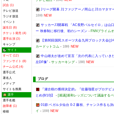
試合 (1)
Jリーグ開幕 J1ファジアーノ岡山とJ3カマタ
テレビ放送
18時
NEW
ラジオ放送
イベント
サッカーJ3開幕戦 「AC長野パルセイロ」は山
誕生日 (6)
ー 秋春制に移行後、初のシーズン
-
FNNプライム
チケット発売 (4)
選手出演 (3)
【第80回国民スポーツ大会九州ブロック大会(少
キャンプ
カードットコム
-
18時
NEW
サイト
すべて (12)
中山雄太が改めて宣言「次の代表に入っていきた
ファンサイト (8)
左DF像”
-
サッカーキング
-
18時
NEW
チーム公式 (4)
選手公式
著名人
ブログ
メディア
サイトを推薦
『瀬古樹の獲得決定的』『佐藤瑠星がプロデビュ
選手
とめ(8/10)】
-
[浦議]浦和レッズについて議論する
選手名鑑
01節:ベガルタ仙台 0-2 藤枝、チャンス作るも
故障者 (1)
イ
-
18時
NEW
移籍